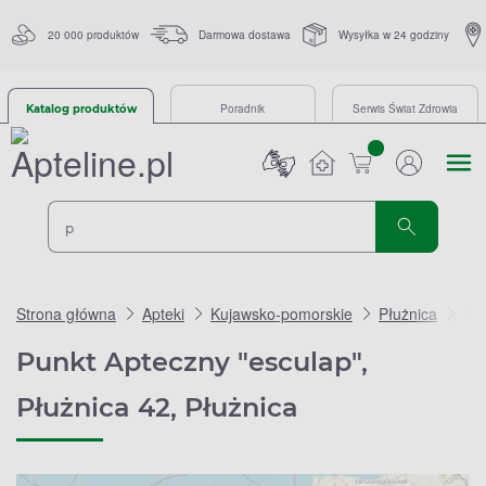
20 000 produktów
Darmowa dostawa
Wysyłka w 24 godziny
Poradnik
Serwis Świat Zdrowia
Katalog produktów
sztuk
Strona główna
Apteki
Kujawsko-pomorskie
Płużnica
Pun
Punkt Apteczny "esculap",
Płużnica 42, Płużnica