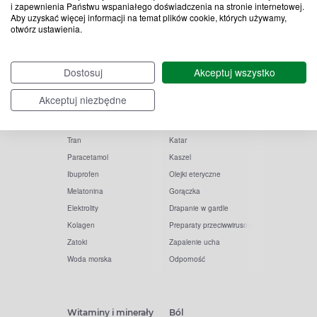
i zapewnienia Państwu wspaniałego doświadczenia na stronie internetowej.
Aby uzyskać więcej informacji na temat plików cookie, których używamy,
otwórz ustawienia.
Popularne zapytania
Przeziębienie i grypa
Dostosuj
Akceptuj wszystko
Witamina D
Termometry
Akceptuj niezbędne
Witamina C
Krople do nosa
Krople do oczu
Inhalacje
Tran
Katar
Paracetamol
Kaszel
Ibuprofen
Olejki eteryczne
Melatonina
Gorączka
Elektrolity
Drapanie w gardle
Kolagen
Preparaty przeciwwirusowe
Zatoki
Zapalenie ucha
Woda morska
Odporność
Witaminy i minerały
Ból