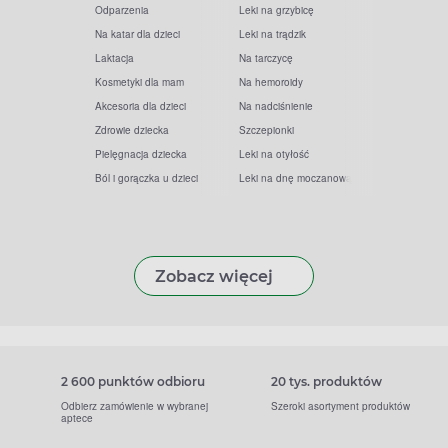
Odparzenia
Leki na grzybicę
Na katar dla dzieci
Leki na trądzik
Laktacja
Na tarczycę
Kosmetyki dla mam
Na hemoroidy
Akcesoria dla dzieci
Na nadciśnienie
Zdrowie dziecka
Szczepionki
Pielęgnacja dziecka
Leki na otyłość
Ból i gorączka u dzieci
Leki na dnę moczanową
Zobacz więcej
2 600 punktów odbioru
20 tys. produktów
Odbierz zamówienie w wybranej
Szeroki asortyment produktów
aptece