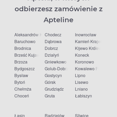
odbierzesz zamówienie z
Apteline
Aleksandrów Kujawski
Chodecz
Inowrocław
Baruchowo
Dąbrowa
Kamień Krajeński
Brodnica
Dobrcz
Kijewo Królewskie
Brześć Kujawski
Działyń
Koneck
Brzoza
Gniewkowo
Koronowo
Bydgoszcz
Golub-Dobrzyń
Kowalewo Pomorskie
Bysław
Gostycyn
Lipno
Bytoń
Górsk
Lisewo
Chełmża
Grudziądz
Lniano
Choceń
Gruta
Łabiszyn
Łasin
Radziejów
Śliwice