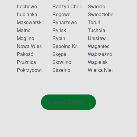
Łochowo
Radzyń Chełmiński
Świecie
Łubianka
Rogowo
Świedziebnia
Mąkowarsko
Rynarzewo
Toruń
Mełno
Ryńsk
Tuchola
Mogilno
Rypin
Unisław
Nowa Wieś Królewska
Sępólno Krajeńskie
Waganiec
Pakość
Skępe
Wąbrzeźno
Płużnica
Skrwilno
Wąpielsk
Pokrzydowo
Strzelno
Wielka Nieszawka
Zobacz więcej