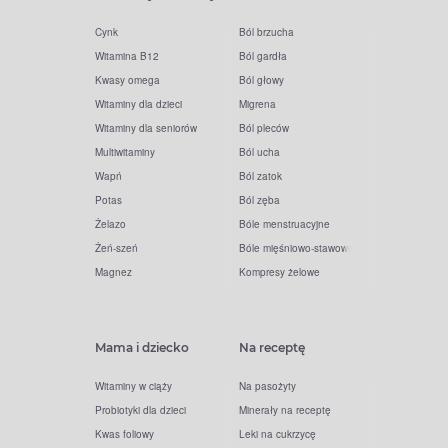
Cynk
Ból brzucha
Witamina B12
Ból gardła
Kwasy omega
Ból głowy
Witaminy dla dzieci
Migrena
Witaminy dla seniorów
Ból pleców
Multiwitaminy
Ból ucha
Wapń
Ból zatok
Potas
Ból zęba
Żelazo
Bóle menstruacyjne
Żeń-szeń
Bóle mięśniowo-stawowe
Magnez
Kompresy żelowe
Mama i dziecko
Na receptę
Witaminy w ciąży
Na pasożyty
Probiotyki dla dzieci
Minerały na receptę
Kwas foliowy
Leki na cukrzycę