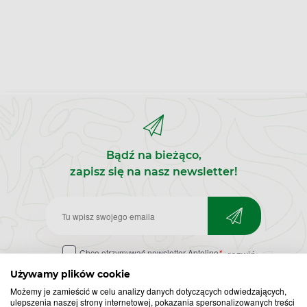
Bądź na bieżąco,
zapisz się na nasz newsletter!
Zapisz
do
Chcę otrzymywać newsletter Apteline
*
rozwiń>
newslettera
Używamy plików cookie
Możemy je zamieścić w celu analizy danych dotyczących odwiedzających,
ulepszenia naszej strony internetowej, pokazania spersonalizowanych treści