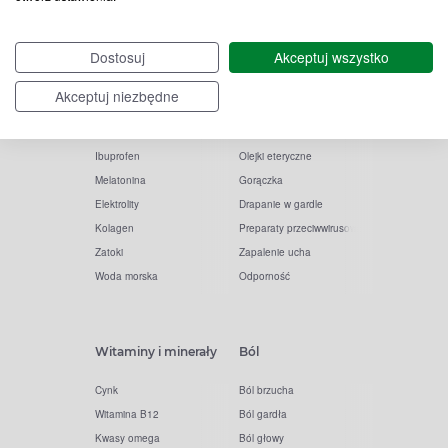
Witamina D
Termometry
Dostosuj
Akceptuj wszystko
Witamina C
Krople do nosa
Krople do oczu
Inhalacje
Akceptuj niezbędne
Tran
Katar
Paracetamol
Kaszel
Ibuprofen
Olejki eteryczne
Melatonina
Gorączka
Elektrolity
Drapanie w gardle
Kolagen
Preparaty przeciwwirusowe
Zatoki
Zapalenie ucha
Woda morska
Odporność
Witaminy i minerały
Ból
Cynk
Ból brzucha
Witamina B12
Ból gardła
Kwasy omega
Ból głowy