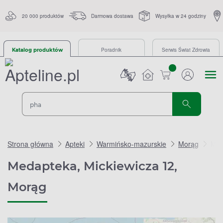
20 000 produktów
Darmowa dostawa
Wysyłka w 24 godziny
Poradnik
Serwis Świat Zdrowia
Katalog produktów
sztuk
Strona główna
Apteki
Warmińsko-mazurskie
Morąg
Med
Medapteka, Mickiewicza 12,
Morąg