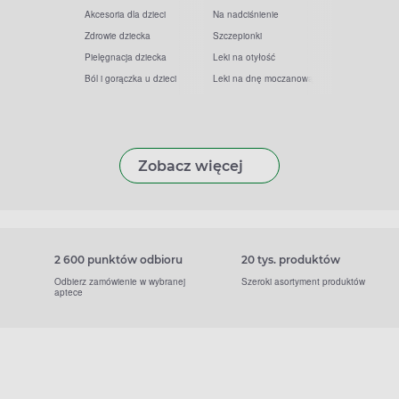
Akcesoria dla dzieci
Na nadciśnienie
Zdrowie dziecka
Szczepionki
Pielęgnacja dziecka
Leki na otyłość
Ból i gorączka u dzieci
Leki na dnę moczanową
Zobacz więcej
2 600 punktów odbioru
20 tys. produktów
Odbierz zamówienie w wybranej
Szeroki asortyment produktów
aptece