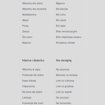
Witaminy dla dzieci
Migrena
Witaminy dla seniorów
Ból pleców
Multiwitaminy
Ból ucha
Wapń
Ból zatok
Potas
Ból zęba
Żelazo
Bóle menstruacyjne
Żeń-szeń
Bóle mięśniowo-stawowe
Magnez
Kompresy żelowe
Mama i dziecko
Na receptę
Witaminy w ciąży
Na pasożyty
Probiotyki dla dzieci
Minerały na receptę
Kwas foliowy
Leki na cukrzycę
Odparzenia
Leki na grzybicę
Na katar dla dzieci
Leki na trądzik
Laktacja
Na tarczycę
Kosmetyki dla mam
Na hemoroidy