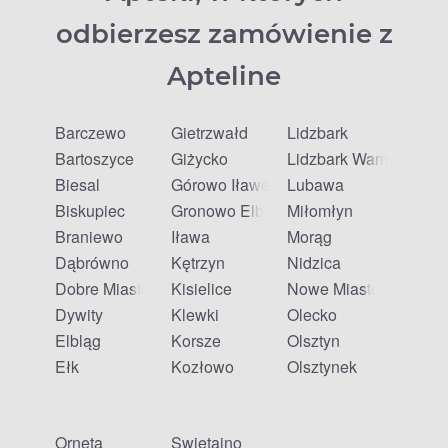
odbierzesz zamówienie z
Apteline
Barczewo
Gietrzwałd
Lidzbark
Bartoszyce
Giżycko
Lidzbark Warmiński
Biesal
Górowo Iławeckie
Lubawa
Biskupiec
Gronowo Elbląskie
Miłomłyn
Braniewo
Iława
Morąg
Dąbrówno
Kętrzyn
Nidzica
Dobre Miasto
Kisielice
Nowe Miasto Lubawsk
Dywity
Klewki
Olecko
Elbląg
Korsze
Olsztyn
Ełk
Kozłowo
Olsztynek
Orneta
Świętajno