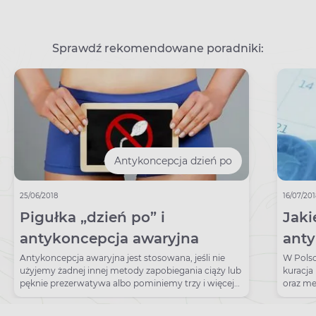
Sprawdź rekomendowane poradniki:
Antykoncepcja dzień po
25/06/2018
16/07/20
Pigułka „dzień po” i
Jaki
antykoncepcja awaryjna
anty
Któr
Antykoncepcja awaryjna jest stosowana, jeśli nie
W Polsc
użyjemy żadnej innej metody zapobiegania ciąży lub
kuracja
ciąż
pęknie prezerwatywa albo pominiemy trzy i więcej
oraz me
tabletki.
dokonać