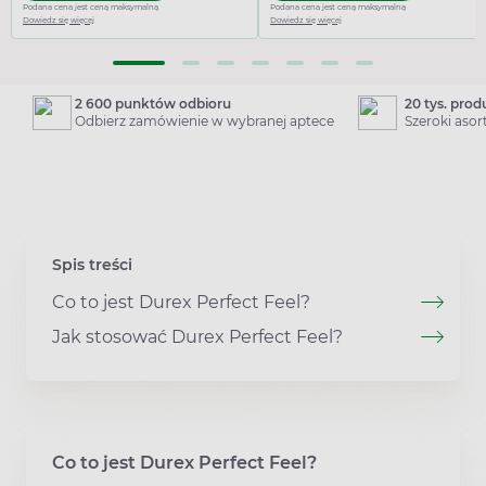
Podana cena jest ceną maksymalną
Podana cena jest ceną maksymalną
Dowiedz się więcej
Dowiedz się więcej
2 600 punktów odbioru
20 tys. pro
Odbierz zamówienie w wybranej aptece
Szeroki aso
Spis treści
Co to jest Durex Perfect Feel?
Jak stosować Durex Perfect Feel?
Co to jest Durex Perfect Feel?