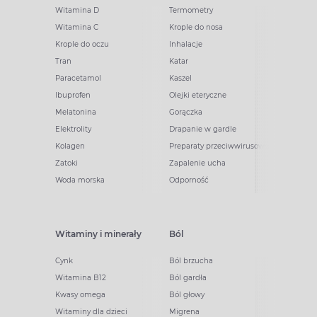
Witamina D
Termometry
Witamina C
Krople do nosa
Krople do oczu
Inhalacje
Tran
Katar
Paracetamol
Kaszel
Ibuprofen
Olejki eteryczne
Melatonina
Gorączka
Elektrolity
Drapanie w gardle
Kolagen
Preparaty przeciwwirusowe
Zatoki
Zapalenie ucha
Woda morska
Odporność
Witaminy i minerały
Ból
Cynk
Ból brzucha
Witamina B12
Ból gardła
Kwasy omega
Ból głowy
Witaminy dla dzieci
Migrena