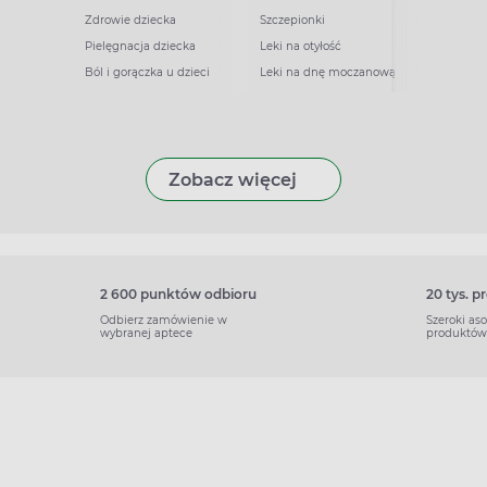
Zdrowie dziecka
Szczepionki
Pielęgnacja dziecka
Leki na otyłość
Ból i gorączka u dzieci
Leki na dnę moczanową
Zobacz więcej
2 600 punktów odbioru
20 tys. 
Odbierz zamówienie w
Szeroki as
wybranej aptece
produktów