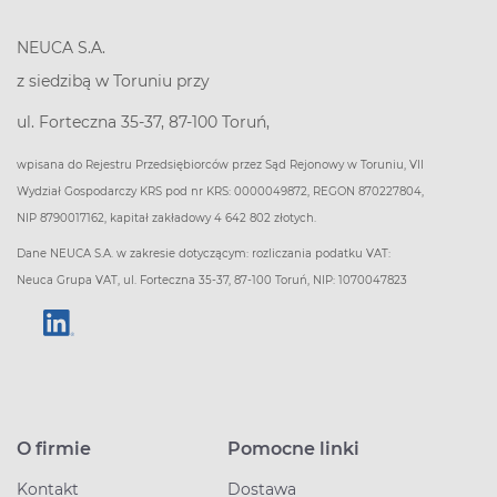
NEUCA S.A.
z siedzibą w Toruniu przy
ul. Forteczna 35-37, 87-100 Toruń,
wpisana do Rejestru Przedsiębiorców przez Sąd Rejonowy w Toruniu, VII
Wydział Gospodarczy KRS pod nr KRS: 0000049872, REGON 870227804,
NIP 8790017162, kapitał zakładowy 4 642 802 złotych.
Dane NEUCA S.A. w zakresie dotyczącym: rozliczania podatku VAT:
Neuca Grupa VAT, ul. Forteczna 35-37, 87-100 Toruń, NIP: 1070047823
O firmie
Pomocne linki
Kontakt
Dostawa