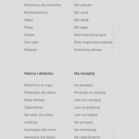
Witaminy dla seniorów
Ból pleców
Multiwitaminy
Ból ucha
Wapń
Ból zatok
Potas
Ból zęba
Żelazo
Bóle menstruacyjne
Żeń-szeń
Bóle mięśniowo-stawowe
Magnez
Kompresy żelowe
Mama i dziecko
Na receptę
Witaminy w ciąży
Na pasożyty
Probiotyki dla dzieci
Minerały na receptę
Kwas foliowy
Leki na cukrzycę
Odparzenia
Leki na grzybicę
Na katar dla dzieci
Leki na trądzik
Laktacja
Na tarczycę
Kosmetyki dla mam
Na hemoroidy
Akcesoria dla dzieci
Na nadciśnienie