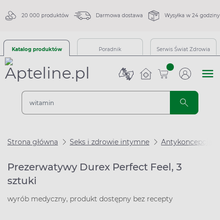
20 000 produktów
Darmowa dostawa
Wysyłka w 24 godziny
Katalog produktów
Poradnik
Serwis Świat Zdrowia
sztuk
Strona główna
Seks i zdrowie intymne
Antykoncepcja
Prezerwatywy Durex Perfect Feel, 3
sztuki
wyrób medyczny, produkt dostępny bez recepty