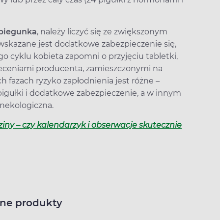
biegunka
, należy liczyć się ze zwiększonym
 wskazane jest dodatkowe zabezpieczenie się,
o cyklu kobieta zapomni o przyjęciu tabletki,
leceniami producenta, zamieszczonymi na
 fazach ryzyko zapłodnienia jest różne –
pigułki i dodatkowe zabezpieczenie, a w innym
nekologiczna.
ny – czy kalendarzyk i obserwacje skutecznie
ne produkty