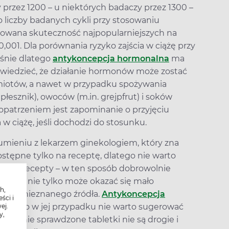
 przez 1200 – u niektórych badaczy przez 1300 –
 liczby badanych cykli przy stosowaniu
acowana skuteczność najpopularniejszych na
001. Dla porównania ryzyko zajścia w ciążę przy
aśnie dlatego
antykoncepcja hormonalna
ma
 wiedzieć, że działanie hormonów może zostać
ymiotów, a nawet w przypadku spożywania
płesznik), owoców (m.in. grejpfrut) i soków
patrzeniem jest zapominanie o przyjęciu
a w ciążę, jeśli dochodzi do stosunku.
mieniu z lekarzem ginekologiem, który zna
ostępne tylko na receptę, dlatego nie warto
k bez recepty – w ten sposób dobrowolnie
reparat nie tylko może okazać się mało
h,
hodzi z nieznanego źródła.
Antykoncepcja
ści i
dlatego w jej przypadku nie warto sugerować
ej.
y,
 obecnie sprawdzone tabletki nie są drogie i