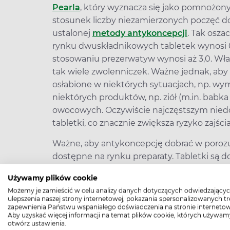
Pearla
, który wyznacza się jako pomnożony
stosunek liczby niezamierzonych poczęć do
ustalonej
metody antykoncepcji
. Tak osz
rynku dwuskładnikowych tabletek wynosi 0,
stosowaniu prezerwatyw wynosi aż 3,0. Wł
tak wiele zwolenniczek. Ważne jednak, aby
osłabione w niektórych sytuacjach, np. w
niektórych produktów, np. ziół (m.in. babka 
owocowych. Oczywiście najczęstszym niedo
tabletki, co znacznie zwiększa ryzyko zajści
Ważne, aby antykoncepcję dobrać w porozu
dostępne na rynku preparaty. Tabletki są d
korzystać z internetowych ogłoszeń pigułe
Używamy plików cookie
narażamy się na ryzyko niechcianej ciąży. P
Możemy je zamieścić w celu analizy danych dotyczących odwiedzającyc
skuteczny, ale również szkodliwy, jeśli poc
ulepszenia naszej strony internetowej, pokazania spersonalizowanych tre
hormonalna
wpływa na organizm kobiety, 
zapewnienia Państwu wspaniałego doświadczenia na stronie internetow
Aby uzyskać więcej informacji na temat plików cookie, których używam
się wyjątkową okazją i niską ceną. Poza tym
otwórz ustawienia.