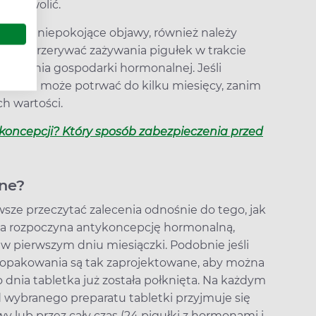
 pozwolić.
ępować niepokojące objawy, również należy
 wolno przerywać zażywania pigułek w trakcie
ulowania gospodarki hormonalnej. Jeśli
leczenie może potrwać do kilku miesięcy, zanim
h wartości.
koncepcji? Który sposób zabezpieczenia przed
jne?
ze przeczytać zalecenia odnośnie do tego, jak
ieta rozpoczyna antykoncepcję hormonalną,
w pierwszym dniu miesiączki. Podobnie jeśli
j opakowania są tak zaprojektowane, aby można
 dnia tabletka już została połknięta. Na każdym
d wybranego preparatu tabletki przyjmuje się
wy lub przez cały czas (24 pigułki z hormonami i