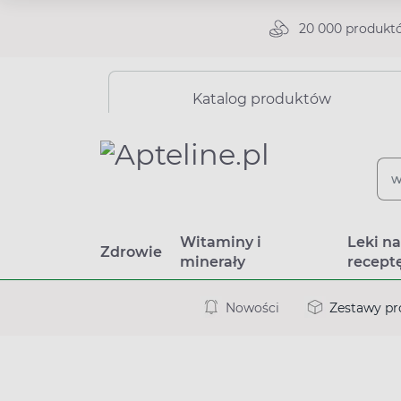
20 000 produkt
Katalog produktów
Witaminy i
Leki n
Zdrowie
minerały
recept
Nowości
Zestawy p