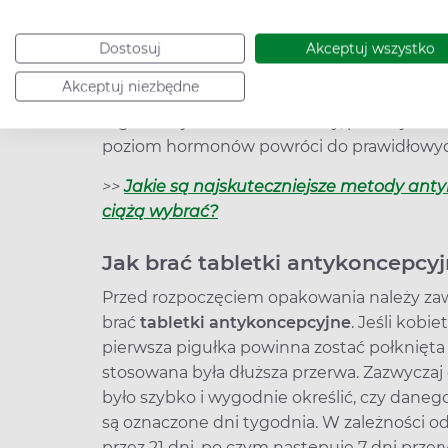
nawet młode dziewczyny mogą sobie na nie
Jeśli w trakcie ich stosowania zaczną wyst
Dostosuj
Akceptuj wszystko
skonsultować się ze specjalistą. Nigdy nie
Akceptuj niezbędne
cyklu, gdyż może to doprowadzić do rozreg
organizm jest bardzo wrażliwy, późniejsze 
poziom hormonów powróci do prawidłowyc
>>
Jakie są najskuteczniejsze metody anty
ciążą wybrać?
Jak brać tabletki antykoncepcy
Przed rozpoczęciem opakowania należy zaws
brać
tabletki antykoncepcyjne
. Jeśli kob
pierwsza pigułka powinna zostać połknięta 
stosowana była dłuższa przerwa. Zazwycza
było szybko i wygodnie określić, czy danego
są oznaczone dni tygodnia. W zależności o
przez 21 dni, po czym następuje 7 dni przer