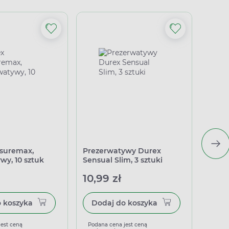
asuremax,
Prezerwatywy Durex
Unimi
wy, 10 sztuk
Sensual Slim, 3 sztuki
preze
10,99 zł
27,4
Dodaj do koszyka
Dodaj do koszyka
jest ceną
Podana cena jest ceną
Podan