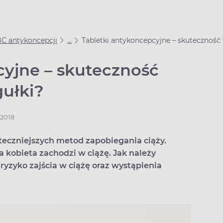
C antykoncepcji
...
Tabletki antykoncepcyjne – skuteczność t
cyjne – skuteczność
gułki?
.2018
teczniejszych metod zapobiegania ciąży.
a kobieta zachodzi w ciążę. Jak należy
yzyko zajścia w ciążę oraz wystąpienia