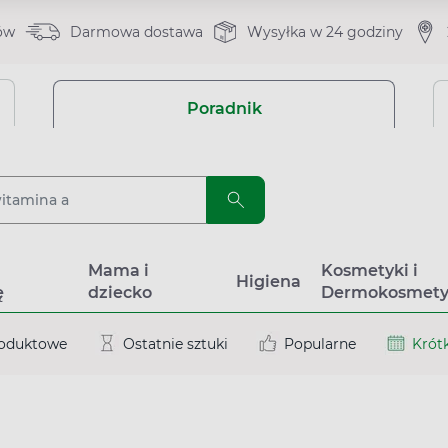
ów
Darmowa dostawa
Wysyłka w 24 godziny
Poradnik
a
Mama i
Kosmetyki i
Higiena
ę
dziecko
Dermokosmety
roduktowe
Ostatnie sztuki
Popularne
Krótk