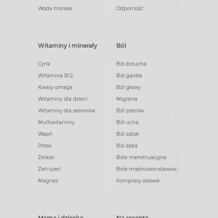
Woda morska
Odporność
Witaminy i minerały
Ból
Cynk
Ból brzucha
Witamina B12
Ból gardła
Kwasy omega
Ból głowy
Witaminy dla dzieci
Migrena
Witaminy dla seniorów
Ból pleców
Multiwitaminy
Ból ucha
Wapń
Ból zatok
Potas
Ból zęba
Żelazo
Bóle menstruacyjne
Żeń-szeń
Bóle mięśniowo-stawowe
Magnez
Kompresy żelowe
Mama i dziecko
Na receptę