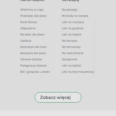
Witaminy w ciąży
Na pasożyty
Probiotyki dla dzieci
Minerały na receptę
Kwas foliowy
Leki na cukrzycę
Odparzenia
Leki na grzybicę
Na katar dla dzieci
Leki na trądzik
Laktacja
Na tarczycę
Kosmetyki dla mam
Na hemoroidy
Akcesoria dla dzieci
Na nadciśnienie
Zdrowie dziecka
Szczepionki
Pielęgnacja dziecka
Leki na otyłość
Ból i gorączka u dzieci
Leki na dnę moczanową
Zobacz więcej