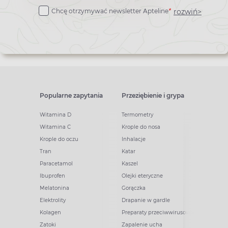
do
rozwiń>
Chcę otrzymywać newsletter Apteline
*
newslettera
Popularne zapytania
Przeziębienie i grypa
Witamina D
Termometry
Witamina C
Krople do nosa
Krople do oczu
Inhalacje
Tran
Katar
Paracetamol
Kaszel
Ibuprofen
Olejki eteryczne
Melatonina
Gorączka
Elektrolity
Drapanie w gardle
Kolagen
Preparaty przeciwwirusowe
Zatoki
Zapalenie ucha