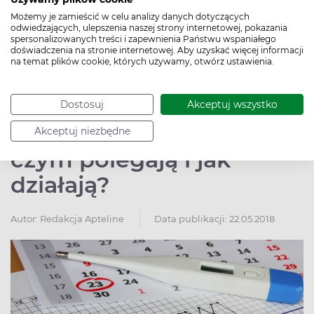
dopochwowe, prezerwatywy dla kobiet, a także środki
Możemy je zamieścić w celu analizy danych dotyczących
plemnikobójcze.
odwiedzających, ulepszenia naszej strony internetowej, pokazania
spersonalizowanych treści i zapewnienia Państwu wspaniałego
doświadczenia na stronie internetowej. Aby uzyskać więcej informacji
Pokaż więcej
na temat plików cookie, których używamy, otwórz ustawienia.
Naturalne metody
Dostosuj
Akceptuj wszystko
planowania rodziny – na
Akceptuj niezbędne
czym polegają i jak
działają?
Autor:
Redakcja Apteline
Data publikacji: 22.05.2018