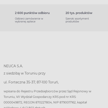
2 600 punktów odbioru
20 tys. produktów
Odbierz zamówienie w
Szeroki asortyment
wybranej aptece
produktów
NEUCA S.A.
z siedzibą w Toruniu przy
ul. Forteczna 35-37, 87-100 Toruń,
wpisana do Rejestru Przedsiębiorców przez Sąd Rejonowy w
Toruniu, VII Wydział Gospodarczy KRS pod nr KRS:
0000049872, REGON 870227804, NIP 8790017162, kapitał
zakładowy 4 642 802 złotych.