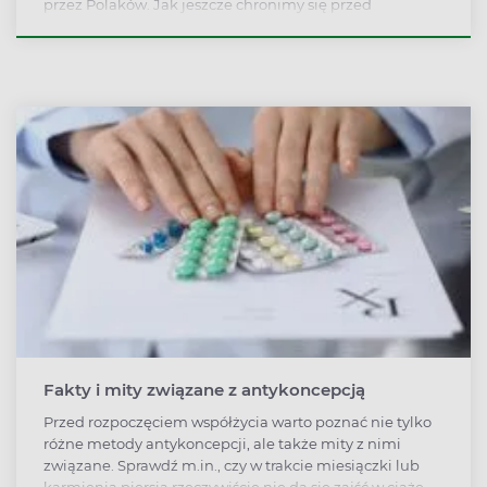
przez Polaków. Jak jeszcze chronimy się przed
niechcianą ciążą?
Fakty i mity związane z antykoncepcją
Przed rozpoczęciem współżycia warto poznać nie tylko
różne metody antykoncepcji, ale także mity z nimi
związane. Sprawdź m.in., czy w trakcie miesiączki lub
karmienia piersią rzeczywiście nie da się zajść w ciążę.