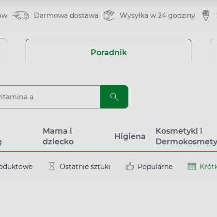
ów
Darmowa dostawa
Wysyłka w 24 godziny
Poradnik
a
Mama i
Kosmetyki i
Higiena
ę
dziecko
Dermokosmety
roduktowe
Ostatnie sztuki
Popularne
Krótk