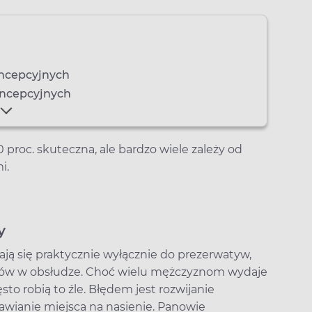
oncepcyjnych
oncepcyjnych
0 proc. skuteczna, ale bardzo wiele zależy od
i.
y
ą się praktycznie wyłącznie do prezerwatyw,
lemów w obsłudze. Choć wielu mężczyznom wydaje
ęsto robią to źle. Błędem jest rozwijanie
awianie miejsca na nasienie. Panowie