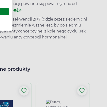
ej sytuacji powinno się powstrzymać od
ykoncepcję
.
 się w sekwencji 21+7 (gdzie przez siedem dni
rwę). Niezmiernie ważne jest, by po siedmiu
ułki antykoncepcyjnej z kolejnego cyklu. Jak
żywaniu antykoncepcji hormonalnej.
ne produkty