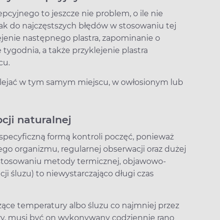
cyjnego to jeszcze nie problem, o ile nie
ak do najczęstszych błędów w stosowaniu tej
ejenie następnego plastra, zapominanie o
tygodnia, a także przyklejenie plastra
cu.
yklejać w tym samym miejscu, w owłosionym lub
ji naturalnej
specyficzną formą kontroli poczęć, ponieważ
o organizmu, regularnej obserwacji oraz dużej
w stosowaniu metody termicznej, objawowo-
i śluzu) to niewystarczająco długi czas
ące temperatury albo śluzu co najmniej przez
tury, musi być on wykonywany codziennie rano