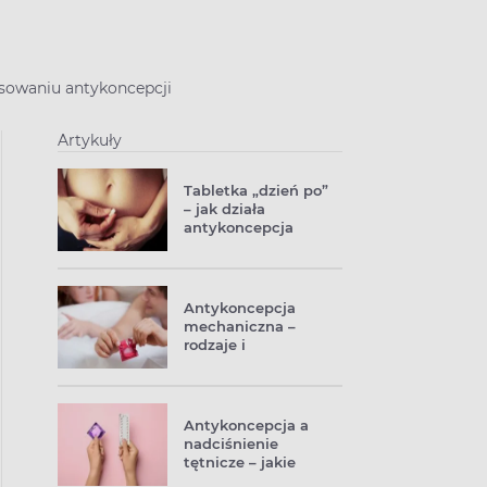
osowaniu antykoncepcji
Artykuły
Tabletka „dzień po”
– jak działa
antykoncepcja
awaryjna?
Antykoncepcja
mechaniczna –
rodzaje i
skuteczność
Antykoncepcja a
nadciśnienie
tętnicze – jakie
metody