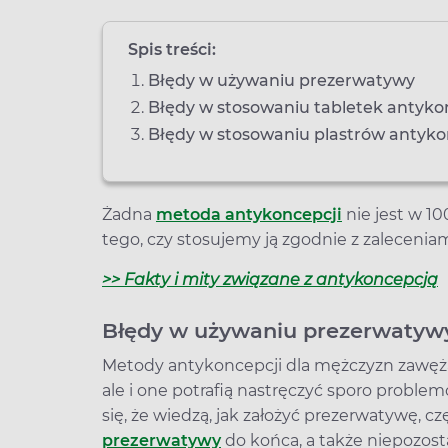
Spis treści:
Błędy w używaniu prezerwatywy
Błędy w stosowaniu tabletek antyk
Błędy w stosowaniu plastrów antyk
Żadna
metoda antykoncepcji
nie jest w 10
tego, czy stosujemy ją zgodnie z zaleceniam
>> Fakty i mity związane z antykoncepcją
Błędy w używaniu prezerwatyw
Metody antykoncepcji dla mężczyzn zawężaj
ale i one potrafią nastręczyć sporo prob
się, że wiedzą, jak założyć prezerwatywę, cz
prezerwatywy
do końca, a także niepozost