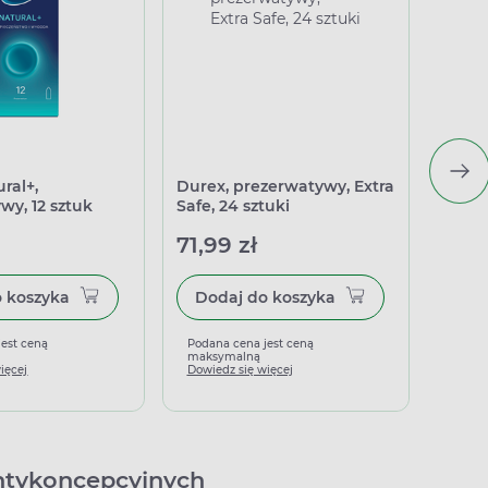
ral+,
Durex, prezerwatywy, Extra
Preze
wy, 12 sztuk
Safe, 24 sztuki
Arouse
71,99 zł
9,99
Dodaj do koszyka
Dodaj do koszyka
jest ceną
Podana cena jest ceną
Podan
maksymalną
maks
ięcej
Dowiedz się więcej
Dowied
ntykoncepcyjnych