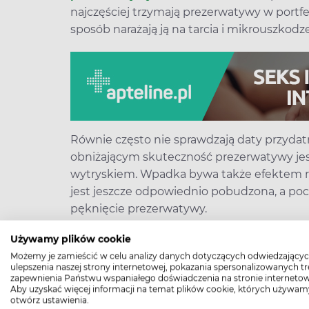
najczęściej trzymają prezerwatywy w portfel
sposób narażają ją na tarcia i mikrouszkodze
Równie często nie sprawdzają daty przyda
obniżającym skuteczność prezerwatywy jes
wytryskiem. Wpadka bywa także efektem ro
jest jeszcze odpowiednio pobudzona, a poc
pęknięcie prezerwatywy.
Używamy plików cookie
Błędy w stosowaniu tabletek a
Możemy je zamieścić w celu analizy danych dotyczących odwiedzającyc
Nieprawidłowe zażywanie tabletek antyko
ulepszenia naszej strony internetowej, pokazania spersonalizowanych tre
zapewnienia Państwu wspaniałego doświadczenia na stronie internetow
ciąż. Choć pojedynczy błąd w zażyciu tabl
Aby uzyskać więcej informacji na temat plików cookie, których używam
otwórz ustawienia.
pigułki nie powinien mieć brzemiennych s