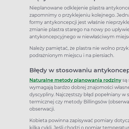
Nieplanowane odklejenie plastra antykoncep
zapomnimy o przyklejeniu kolejnego. Jedn
formy antykoncepcji jest właśnie nieprzykl
zmianie plastra starego na nowy po upływie 
antykoncepcyjnego w niewłaściwym miejs
Należy pamiętać, że plastra nie wolno prz
podrażnionym miejscu i na piersiach.
Błędy w stosowaniu antykoncepc
Naturalne metody planowania rodziny
są 
wymagają bardzo dobrej znajomości własneg
dyscypliny. Najczęstszy błąd popełniany 
termicznej czy metody Billingsów (obserwacj
obserwacji.
Kobieta powinna zapisywać pomiary dotycz
kilka cykli. Jeśli chodzi o pomiar tempera