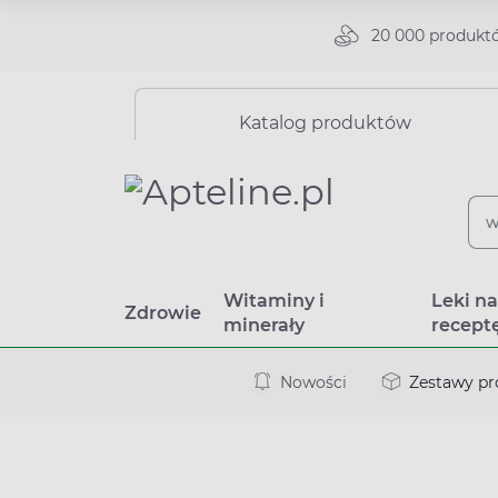
20 000 produkt
Katalog produktów
Witaminy i
Leki n
Zdrowie
minerały
recept
Nowości
Zestawy p