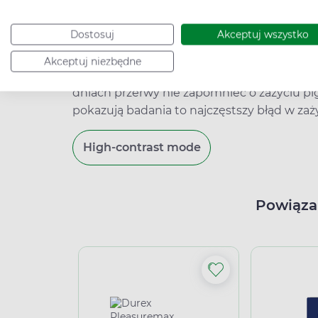
antykoncepcyjnych jest problemem. W taki
współżycia lub zastosować dodatkową
ant
Dostosuj
Akceptuj wszystko
Tabletki antykoncepcyjne zwykle przyjmuje
Akceptuj niezbędne
przyjmuje się pigułki placebo lub robi prze
dniach przerwy nie zapomnieć o zażyciu pig
pokazują badania to najczęstszy błąd w za
High-contrast mode
Powiąza