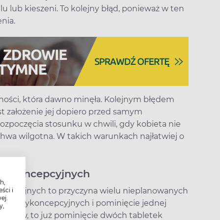
u lub kieszeni. To kolejny błąd, ponieważ w ten
nia.
tności, która dawno minęła. Kolejnym błędem
t założenie jej dopiero przed samym
zpoczęcia stosunku w chwili, gdy kobieta nie
hwa wilgotna. W takich warunkach najłatwiej o
ntykoncepcyjnych
h,
ncepcyjnych to przyczyna wielu nieplanowanych
ści i
ej.
etek antykoncepcyjnych i pominięcie jednej
y,
kutków, to już pominięcie dwóch tabletek