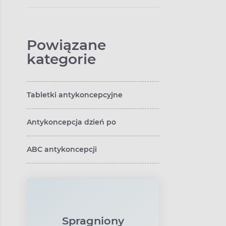
antykoncepcji są
bezpieczne dla
kobiet z
nadciśnieniem?
Powiązane
kategorie
Tabletki antykoncepcyjne
Antykoncepcja dzień po
ABC antykoncepcji
Spragniony