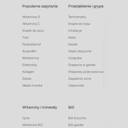
Popularne zapytania
Przeziębienie i grypa
Witamina D
Termometry
Witamina C
Krople do nosa
Krople do oczu
Inhalacje
Tran
Katar
Paracetamol
Kaszel
Ibuprofen
Olejki eteryczne
Melatonina
Gorączka
Elektrolity
Drapanie w gardle
Kolagen
Preparaty przeciwwirusowe
Zatoki
Zapalenie ucha
Woda morska
Odporność
Witaminy i minerały
Ból
Cynk
Ból brzucha
Witamina B12
Ból gardła