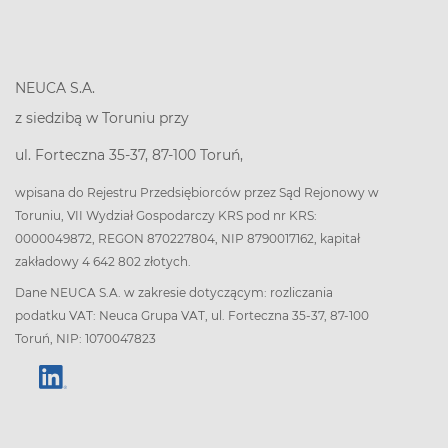
NEUCA S.A.
z siedzibą w Toruniu przy
ul. Forteczna 35-37, 87-100 Toruń,
wpisana do Rejestru Przedsiębiorców przez Sąd Rejonowy w
Toruniu, VII Wydział Gospodarczy KRS pod nr KRS:
0000049872, REGON 870227804, NIP 8790017162, kapitał
zakładowy 4 642 802 złotych.
Dane NEUCA S.A. w zakresie dotyczącym: rozliczania
podatku VAT: Neuca Grupa VAT, ul. Forteczna 35-37, 87-100
Toruń, NIP: 1070047823