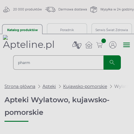
20 000 produktów
Darmowa dostawa
Wysyłka w 24 godziny
Katalog produktów
Poradnik
Serwis Świat Zdrowia
sztuk
Strona główna
Apteki
Kujawsko-pomorskie
Wylatow
Apteki Wylatowo, kujawsko-
pomorskie