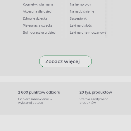
Kosmetyki dla mam
Na hemoroidy
Akcesoria dla dzieci
Na nadciśnienie
Zdrowie dziecka
Szczepionki
Pielęgnacja dziecka
Leki na otyłość
Ból i gorączka u dzieci
Leki na dnę moczanową
Zobacz więcej
2 600 punktów odbioru
20 tys. produktów
Odbierz zamówienie w
Szeroki asortyment
wybranej aptece
produktów