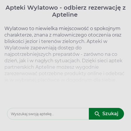
Apteki Wylatowo - odbierz rezerwację z
Apteline
Wylatowo to niewielka miejscowość o spokojnym
charakterze, znana z malowniczego otoczenia oraz
bliskości jezior i terenów zielonych. Apteki w
Wylatowie zapewniają dostęp do
najpotrzebniejszych preparatów - zarówno na co
dzień, jak i w nagłych sytuacjach. Dzięki sieci aptek
partnerskich Apteline możesz wygodnie
zarezerwować potrzebne produkty online i odebrać
je w wybranej placówce w dogodnym dla siebie
czasie. Przez Apteline zamówisz
leki na receptę (Rx)
,
leki bez recepty (OTC), suplementy diety,
kosmetyki
oraz wyroby medyczne - mając pewność, że
wybrany produkt będzie na Ciebie czekał w aptece.
Szukaj
W okresach zwiększonej zachorowalności,
szczególnie jesienią i zimą, wiele osób sięga po
leki
na przeziębienie i grypę
, które pomagają złagodzić