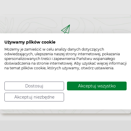
zróżnicowane. Część placówek jest czynna również
w niedzielę - sprawdź aktualny harmonogram na
stronie wybranej apteki.
Bądź na bieżąco,
Używamy plików cookie
zapisz się na nasz newsletter!
Możemy je zamieścić w celu analizy danych dotyczących
odwiedzających, ulepszenia naszej strony internetowej, pokazania
spersonalizowanych treści i zapewnienia Państwu wspaniałego
Zapisz
doświadczenia na stronie internetowej. Aby uzyskać więcej informacji
na temat plików cookie, których używamy, otwórz ustawienia.
do
Chcę otrzymywać newsletter Apteline
*
Dostosuj
Akceptuj wszystko
newslettera
rozwiń>
Akceptuj niezbędne