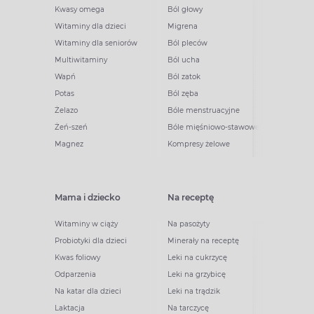
Kwasy omega
Ból głowy
Witaminy dla dzieci
Migrena
Witaminy dla seniorów
Ból pleców
Multiwitaminy
Ból ucha
Wapń
Ból zatok
Potas
Ból zęba
Żelazo
Bóle menstruacyjne
Żeń-szeń
Bóle mięśniowo-stawowe
Magnez
Kompresy żelowe
Mama i dziecko
Na receptę
Witaminy w ciąży
Na pasożyty
Probiotyki dla dzieci
Minerały na receptę
Kwas foliowy
Leki na cukrzycę
Odparzenia
Leki na grzybicę
Na katar dla dzieci
Leki na trądzik
Laktacja
Na tarczycę