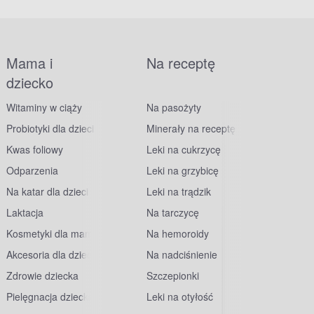
Mama i
Na receptę
dziecko
Witaminy w ciąży
Na pasożyty
Probiotyki dla dzieci
Minerały na receptę
Kwas foliowy
Leki na cukrzycę
Odparzenia
Leki na grzybicę
Na katar dla dzieci
Leki na trądzik
Laktacja
Na tarczycę
Kosmetyki dla mam
Na hemoroidy
Akcesoria dla dzieci
Na nadciśnienie
Zdrowie dziecka
Szczepionki
Pielęgnacja dziecka
Leki na otyłość