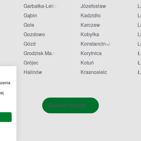
Garbatka-Letnisko
Józefosław
L
Gąbin
Kadzidło
L
Gole
Karczew
L
Gozdowo
Kobyłka
L
Gózd
Konstancin-Jeziorna
L
Grodzisk Mazowiecki
Korytnica
Ł
onia
Grójec
Kotuń
Ł
Halinów
Krasnosielc
Ł
szenia
cej
Zobacz więcej