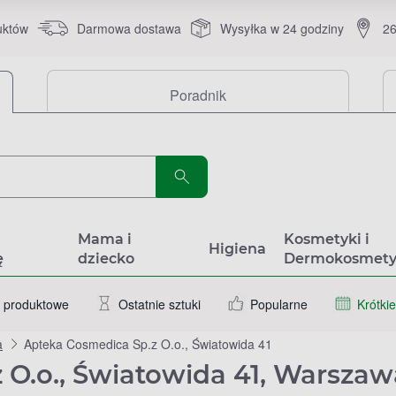
uktów
Darmowa dostawa
Wysyłka w 24 godziny
26
Poradnik
a
Mama i
Kosmetyki i
Higiena
ę
dziecko
Dermokosmety
 produktowe
Ostatnie sztuki
Popularne
Krótkie
a
Apteka Cosmedica Sp.z O.o., Światowida 41
 O.o., Światowida 41, Warszaw