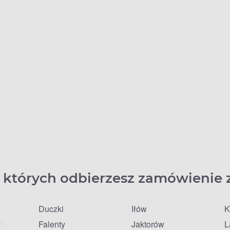
 których odbierzesz zamówienie 
Duczki
Iłów
K
fów
Falenty
Jaktorów
L