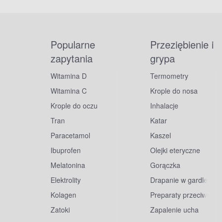
Popularne
Przeziębienie i
zapytania
grypa
Witamina D
Termometry
Witamina C
Krople do nosa
Krople do oczu
Inhalacje
Tran
Katar
Paracetamol
Kaszel
Ibuprofen
Olejki eteryczne
Melatonina
Gorączka
Elektrolity
Drapanie w gardle
Kolagen
Preparaty przeciwwiru
Zatoki
Zapalenie ucha