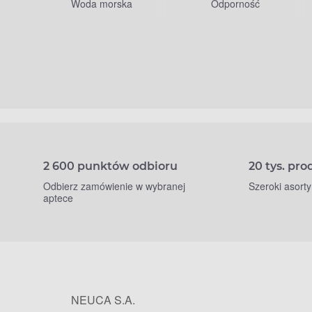
Woda morska
Odporność
2 600 punktów odbioru
20 tys. pr
Odbierz zamówienie w wybranej
Szeroki asort
aptece
NEUCA S.A.