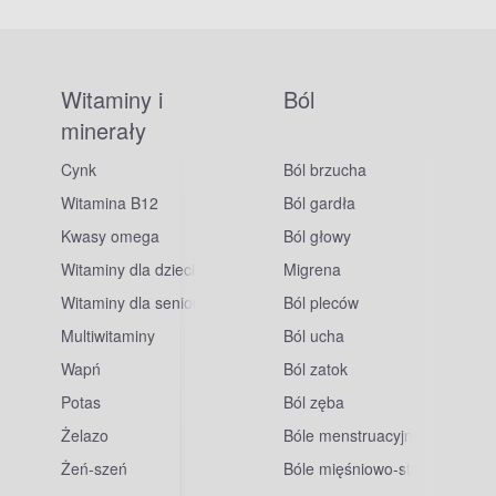
Witaminy i
Ból
minerały
Cynk
Ból brzucha
Witamina B12
Ból gardła
Kwasy omega
Ból głowy
Witaminy dla dzieci
Migrena
Witaminy dla seniorów
Ból pleców
Multiwitaminy
Ból ucha
Wapń
Ból zatok
Potas
Ból zęba
sowe
Żelazo
Bóle menstruacyjne
Żeń-szeń
Bóle mięśniowo-stawowe