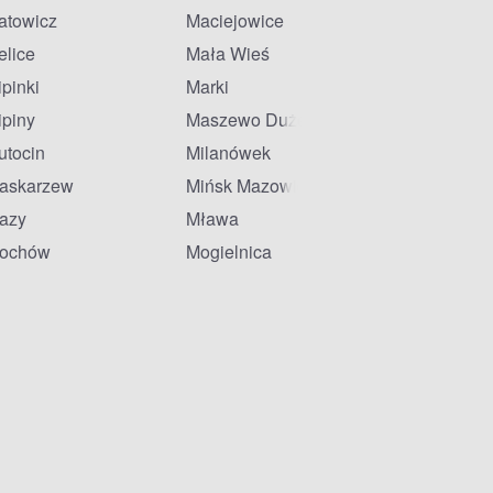
atowicz
Maciejowice
elice
Mała Wieś
ipinki
Marki
ipiny
Maszewo Duże
utocin
Milanówek
askarzew
Mińsk Mazowiecki
azy
Mława
ochów
Mogielnica