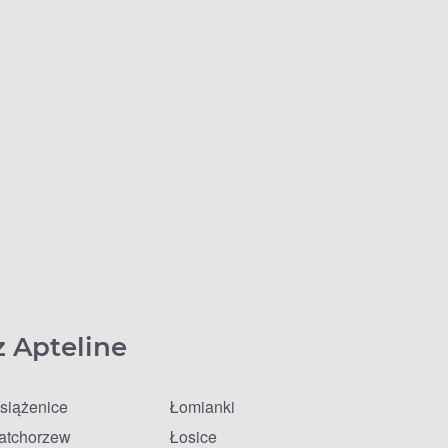
z Apteline
siążenice
Łomianki
atchorzew
Łosice