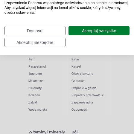
i zapewnienia Państwu wspaniałego doświadczenia na stronie internetowej.
Aby uzyskać więcej informacji na temat plików cookie, których używamy,
otwórz ustawienia.
Popularne zapytania
Przeziębienie i grypa
Dostosuj
Akceptuj wszystko
Witamina D
Termometry
Akceptuj niezbędne
Witamina C
Krople do nosa
Krople do oczu
Inhalacje
Tran
Katar
Paracetamol
Kaszel
Ibuprofen
Olejki eteryczne
Melatonina
Gorączka
Elektrolity
Drapanie w gardle
Kolagen
Preparaty przeciwwirusowe
Zatoki
Zapalenie ucha
Woda morska
Odporność
Witaminy i minerały
Ból