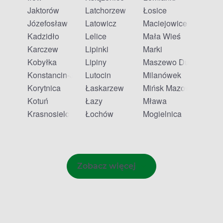
Jaktorów
Latchorzew
Łosice
Józefosław
Latowicz
Maciejowice
Kadzidło
Lelice
Mała Wieś
Karczew
Lipinki
Marki
Kobyłka
Lipiny
Maszewo Duże
Konstancin-Jeziorna
Lutocin
Milanówek
Korytnica
Łaskarzew
Mińsk Mazowiecki
Kotuń
Łazy
Mława
Krasnosielc
Łochów
Mogielnica
Zobacz więcej