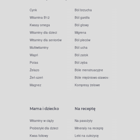
Cynk
Ból brzucha
Witamina B12
Ból gardła
Kwasy omega
Ból głowy
Witaminy dla dzieci
Migrena
Witaminy dla seniorów
Ból pleców
Multiwitaminy
Ból ucha
Wapń
Ból zatok
Potas
Ból zęba
Żelazo
Bóle menstruacyjne
Żeń-szeń
Bóle mięśniowo-stawowe
Magnez
Kompresy żelowe
Mama i dziecko
Na receptę
Witaminy w ciąży
Na pasożyty
Probiotyki dla dzieci
Minerały na receptę
Kwas foliowy
Leki na cukrzycę