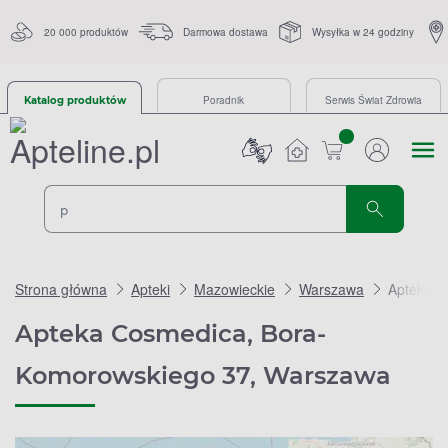
20 000 produktów
Darmowa dostawa
Wysyłka w 24 godziny
Poradnik
Serwis Świat Zdrowia
Katalog produktów
sztuk
Strona główna
Apteki
Mazowieckie
Warszawa
Apteka C
Apteka Cosmedica, Bora-
Komorowskiego 37, Warszawa