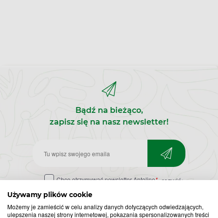
Bądź na bieżąco,
zapisz się na nasz newsletter!
Zapisz
do
Chcę otrzymywać newsletter Apteline
*
rozwiń>
newslettera
Używamy plików cookie
Możemy je zamieścić w celu analizy danych dotyczących odwiedzających,
ulepszenia naszej strony internetowej, pokazania spersonalizowanych treści