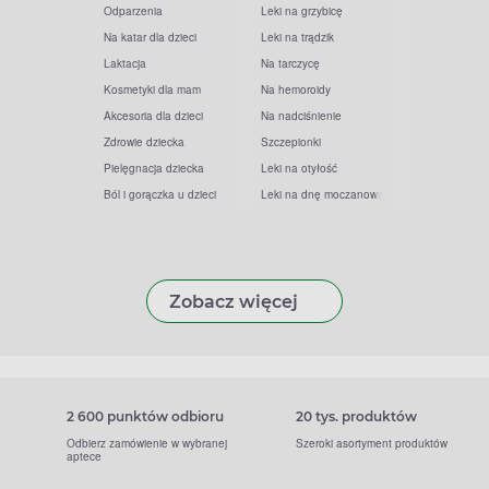
Odparzenia
Leki na grzybicę
Na katar dla dzieci
Leki na trądzik
Laktacja
Na tarczycę
Kosmetyki dla mam
Na hemoroidy
Akcesoria dla dzieci
Na nadciśnienie
Zdrowie dziecka
Szczepionki
Pielęgnacja dziecka
Leki na otyłość
Ból i gorączka u dzieci
Leki na dnę moczanową
Zobacz więcej
2 600 punktów odbioru
20 tys. produktów
Odbierz zamówienie w wybranej
Szeroki asortyment produktów
aptece