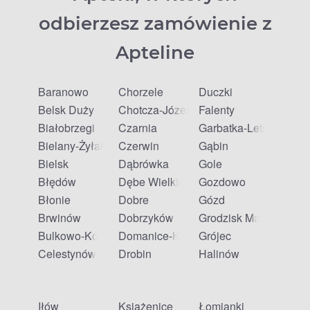
odbierzesz zamówienie z
Apteline
Baranowo
Chorzele
Duczki
Belsk Duży
Chotcza-Józefów
Falenty
Białobrzegi
Czarnia
Garbatka-Letnisko
Bielany-Żyłaki
Czerwin
Gąbin
Bielsk
Dąbrówka
Gole
Błędów
Dębe Wielkie
Gozdowo
Błonie
Dobre
Gózd
Brwinów
Dobrzyków
Grodzisk Mazowiecki
Bulkowo-Kolonia
Domanice-Kolonia
Grójec
Celestynów
Drobin
Halinów
Iłów
Książenice
Łomianki