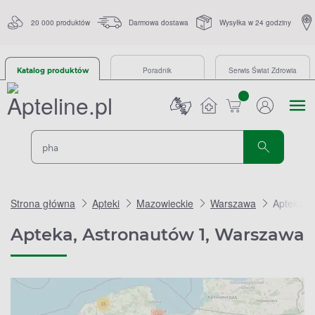
20 000 produktów
Darmowa dostawa
Wysyłka w 24 godziny
Poradnik
Serwis Świat Zdrowia
Katalog produktów
sztuk
Strona główna
Apteki
Mazowieckie
Warszawa
Apteka, 
Apteka, Astronautów 1, Warszawa