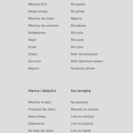
Witamina B12
Ból gardła
Kwasy omega
Ból głowy
Witaminy dla dzieci
Migrena
Witaminy dla seniorów
Ból pleców
Multiwitaminy
Ból ucha
Wapń
Ból zatok
Potas
Ból zęba
Żelazo
Bóle menstruacyjne
Żeń-szeń
Bóle mięśniowo-stawowe
Magnez
Kompresy żelowe
Mama i dziecko
Na receptę
Witaminy w ciąży
Na pasożyty
Probiotyki dla dzieci
Minerały na receptę
Kwas foliowy
Leki na cukrzycę
Odparzenia
Leki na grzybicę
Na katar dla dzieci
Leki na trądzik