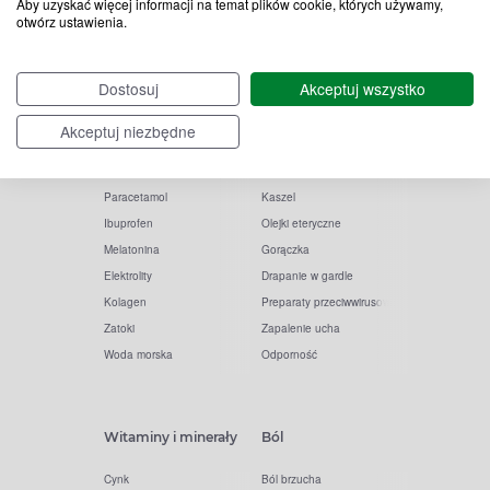
Aby uzyskać więcej informacji na temat plików cookie, których używamy,
otwórz ustawienia.
Popularne zapytania
Przeziębienie i grypa
Dostosuj
Akceptuj wszystko
Witamina D
Termometry
Witamina C
Krople do nosa
Akceptuj niezbędne
Krople do oczu
Inhalacje
Tran
Katar
Paracetamol
Kaszel
Ibuprofen
Olejki eteryczne
Melatonina
Gorączka
Elektrolity
Drapanie w gardle
Kolagen
Preparaty przeciwwirusowe
Zatoki
Zapalenie ucha
Woda morska
Odporność
Witaminy i minerały
Ból
Cynk
Ból brzucha