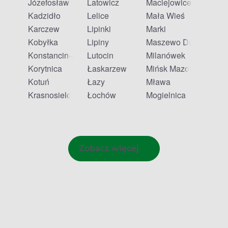
Józefosław
Latowicz
Maciejowice
Kadzidło
Lelice
Mała Wieś
Karczew
Lipinki
Marki
Kobyłka
Lipiny
Maszewo Duże
Konstancin-Jeziorna
Lutocin
Milanówek
Korytnica
Łaskarzew
Mińsk Mazowiecki
Kotuń
Łazy
Mława
Krasnosielc
Łochów
Mogielnica
Zobacz więcej