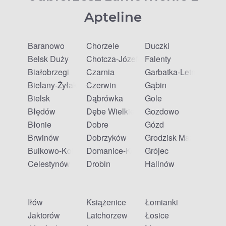
Apteline
Baranowo
Chorzele
Duczki
Belsk Duży
Chotcza-Józefów
Falenty
Białobrzegi
Czarnia
Garbatka-Letnisko
Bielany-Żyłaki
Czerwin
Gąbin
Bielsk
Dąbrówka
Gole
Błędów
Dębe Wielkie
Gozdowo
Błonie
Dobre
Gózd
Brwinów
Dobrzyków
Grodzisk Mazowiecki
Bulkowo-Kolonia
Domanice-Kolonia
Grójec
Celestynów
Drobin
Halinów
Iłów
Książenice
Łomianki
Jaktorów
Latchorzew
Łosice