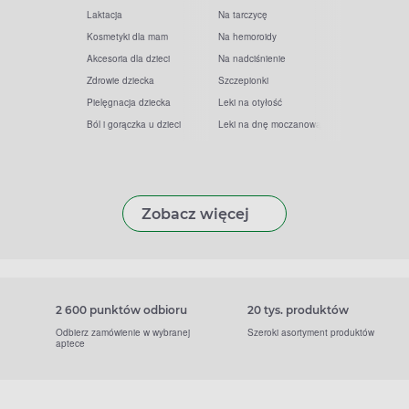
Laktacja
Na tarczycę
Kosmetyki dla mam
Na hemoroidy
Akcesoria dla dzieci
Na nadciśnienie
Zdrowie dziecka
Szczepionki
Pielęgnacja dziecka
Leki na otyłość
Ból i gorączka u dzieci
Leki na dnę moczanową
Zobacz więcej
2 600 punktów odbioru
20 tys. produktów
Odbierz zamówienie w wybranej
Szeroki asortyment produktów
aptece