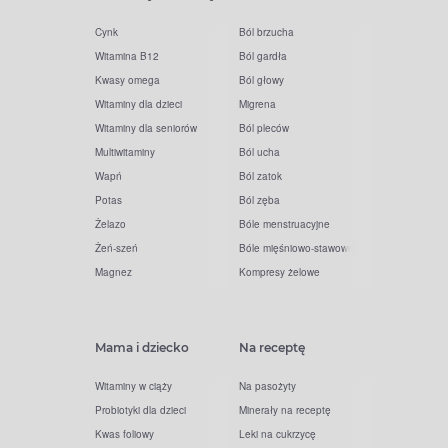
Cynk
Ból brzucha
Witamina B12
Ból gardła
Kwasy omega
Ból głowy
Witaminy dla dzieci
Migrena
Witaminy dla seniorów
Ból pleców
Multiwitaminy
Ból ucha
Wapń
Ból zatok
Potas
Ból zęba
Żelazo
Bóle menstruacyjne
Żeń-szeń
Bóle mięśniowo-stawowe
Magnez
Kompresy żelowe
Mama i dziecko
Na receptę
Witaminy w ciąży
Na pasożyty
Probiotyki dla dzieci
Minerały na receptę
Kwas foliowy
Leki na cukrzycę