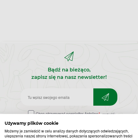
Bądź na bieżąco,
zapisz się na nasz newsletter!
Zapisz
do
Chcę otrzymywać newsletter Apteline
*
rozwiń>
newslettera
Używamy plików cookie
Możemy je zamieścić w celu analizy danych dotyczących odwiedzających,
ulepszenia naszej strony internetowej, pokazania spersonalizowanych treści