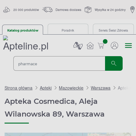
20 000 produktów
Darmowa dostawa
Wysyłka w 24 godziny
Poradnik
Serwis Świat Zdrowia
Katalog produktów
sztuk
Strona główna
Apteki
Mazowieckie
Warszawa
Apteka C
Apteka Cosmedica, Aleja
Wilanowska 89, Warszawa