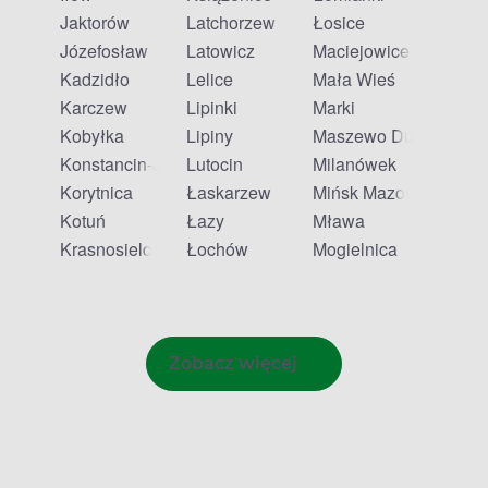
Jaktorów
Latchorzew
Łosice
Józefosław
Latowicz
Maciejowice
Kadzidło
Lelice
Mała Wieś
Karczew
Lipinki
Marki
Kobyłka
Lipiny
Maszewo Duże
Konstancin-Jeziorna
Lutocin
Milanówek
Korytnica
Łaskarzew
Mińsk Mazowiecki
Kotuń
Łazy
Mława
Krasnosielc
Łochów
Mogielnica
Zobacz więcej