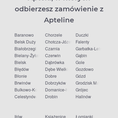
odbierzesz zamówienie z
Apteline
Baranowo
Chorzele
Duczki
Belsk Duży
Chotcza-Józefów
Falenty
Białobrzegi
Czarnia
Garbatka-Letnisko
Bielany-Żyłaki
Czerwin
Gąbin
Bielsk
Dąbrówka
Gole
Błędów
Dębe Wielkie
Gozdowo
Błonie
Dobre
Gózd
Brwinów
Dobrzyków
Grodzisk Mazowiecki
Bulkowo-Kolonia
Domanice-Kolonia
Grójec
Celestynów
Drobin
Halinów
Iłów
Książenice
Łomianki