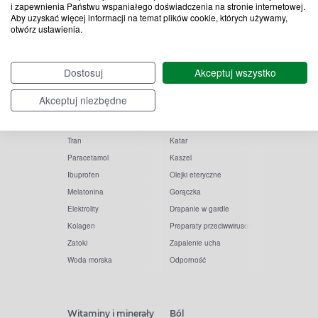
i zapewnienia Państwu wspaniałego doświadczenia na stronie internetowej.
Aby uzyskać więcej informacji na temat plików cookie, których używamy,
otwórz ustawienia.
Popularne zapytania
Przeziębienie i grypa
Dostosuj
Akceptuj wszystko
Witamina D
Termometry
Akceptuj niezbędne
Witamina C
Krople do nosa
Krople do oczu
Inhalacje
Tran
Katar
Paracetamol
Kaszel
Ibuprofen
Olejki eteryczne
Melatonina
Gorączka
Elektrolity
Drapanie w gardle
Kolagen
Preparaty przeciwwirusowe
Zatoki
Zapalenie ucha
Woda morska
Odporność
Witaminy i minerały
Ból