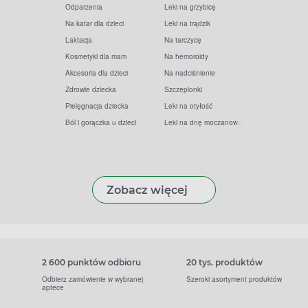
Odparzenia
Leki na grzybicę
Na katar dla dzieci
Leki na trądzik
Laktacja
Na tarczycę
Kosmetyki dla mam
Na hemoroidy
Akcesoria dla dzieci
Na nadciśnienie
Zdrowie dziecka
Szczepionki
Pielęgnacja dziecka
Leki na otyłość
Ból i gorączka u dzieci
Leki na dnę moczanową
Zobacz więcej
2 600 punktów odbioru
20 tys. produktów
Odbierz zamówienie w wybranej
Szeroki asortyment produktów
aptece