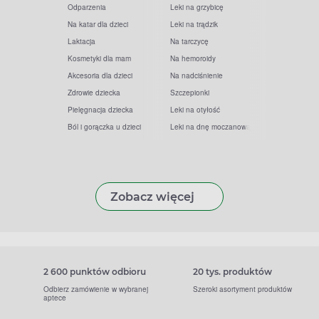
Odparzenia
Leki na grzybicę
Na katar dla dzieci
Leki na trądzik
Laktacja
Na tarczycę
Kosmetyki dla mam
Na hemoroidy
Akcesoria dla dzieci
Na nadciśnienie
Zdrowie dziecka
Szczepionki
Pielęgnacja dziecka
Leki na otyłość
Ból i gorączka u dzieci
Leki na dnę moczanową
Zobacz więcej
2 600 punktów odbioru
20 tys. produktów
Odbierz zamówienie w wybranej
Szeroki asortyment produktów
aptece