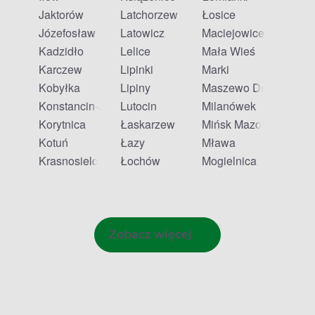
Jaktorów
Latchorzew
Łosice
Józefosław
Latowicz
Maciejowice
Kadzidło
Lelice
Mała Wieś
Karczew
Lipinki
Marki
Kobyłka
Lipiny
Maszewo Duże
Konstancin-Jeziorna
Lutocin
Milanówek
Korytnica
Łaskarzew
Mińsk Mazowiecki
Kotuń
Łazy
Mława
Krasnosielc
Łochów
Mogielnica
Zobacz więcej