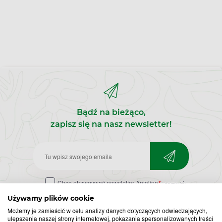
Bądź na bieżąco,
zapisz się na nasz newsletter!
Zapisz
do
Chcę otrzymywać newsletter Apteline
*
rozwiń>
newslettera
Używamy plików cookie
Możemy je zamieścić w celu analizy danych dotyczących odwiedzających,
ulepszenia naszej strony internetowej, pokazania spersonalizowanych treści