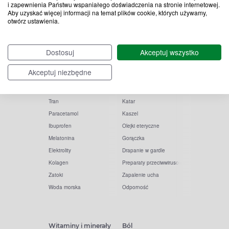
i zapewnienia Państwu wspaniałego doświadczenia na stronie internetowej.
Aby uzyskać więcej informacji na temat plików cookie, których używamy,
otwórz ustawienia.
Popularne zapytania
Przeziębienie i grypa
Dostosuj
Akceptuj wszystko
Witamina D
Termometry
Akceptuj niezbędne
Witamina C
Krople do nosa
Krople do oczu
Inhalacje
Tran
Katar
Paracetamol
Kaszel
Ibuprofen
Olejki eteryczne
Melatonina
Gorączka
Elektrolity
Drapanie w gardle
Kolagen
Preparaty przeciwwirusowe
Zatoki
Zapalenie ucha
Woda morska
Odporność
Witaminy i minerały
Ból