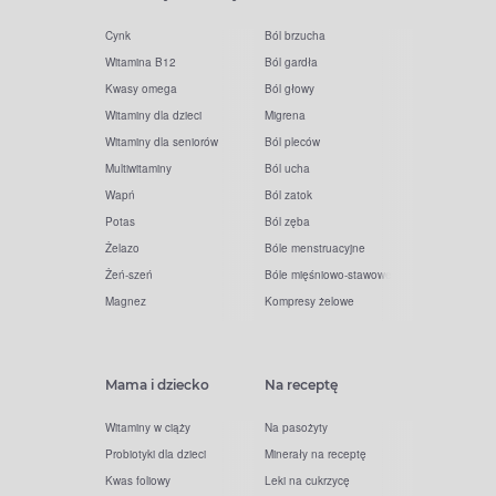
Cynk
Ból brzucha
Witamina B12
Ból gardła
Kwasy omega
Ból głowy
Witaminy dla dzieci
Migrena
Witaminy dla seniorów
Ból pleców
Multiwitaminy
Ból ucha
Wapń
Ból zatok
Potas
Ból zęba
Żelazo
Bóle menstruacyjne
Żeń-szeń
Bóle mięśniowo-stawowe
Magnez
Kompresy żelowe
Mama i dziecko
Na receptę
Witaminy w ciąży
Na pasożyty
Probiotyki dla dzieci
Minerały na receptę
Kwas foliowy
Leki na cukrzycę