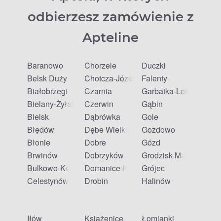
odbierzesz zamówienie z
Apteline
Baranowo
Chorzele
Duczki
Belsk Duży
Chotcza-Józefów
Falenty
Białobrzegi
Czarnia
Garbatka-Letnisko
Bielany-Żyłaki
Czerwin
Gąbin
Bielsk
Dąbrówka
Gole
Błędów
Dębe Wielkie
Gozdowo
Błonie
Dobre
Gózd
Brwinów
Dobrzyków
Grodzisk Mazowiecki
Bulkowo-Kolonia
Domanice-Kolonia
Grójec
Celestynów
Drobin
Halinów
Iłów
Książenice
Łomianki