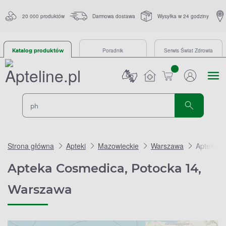
20 000 produktów
Darmowa dostawa
Wysyłka w 24 godziny
Poradnik
Serwis Świat Zdrowia
Katalog produktów
sztuk
Strona główna
Apteki
Mazowieckie
Warszawa
Apteka C
Apteka Cosmedica, Potocka 14,
Warszawa