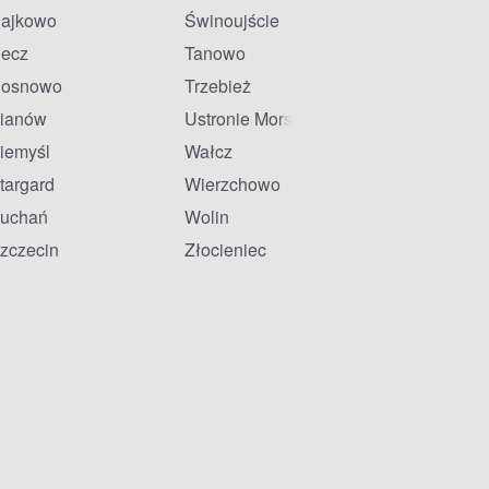
ajkowo
Świnoujście
ecz
Tanowo
osnowo
Trzebież
ianów
Ustronie Morskie
iemyśl
Wałcz
targard
Wierzchowo
uchań
Wolin
zczecin
Złocieniec