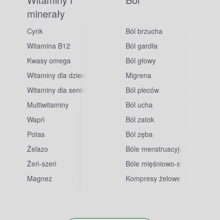
minerały
Cynk
Ból brzucha
Witamina B12
Ból gardła
Kwasy omega
Ból głowy
Witaminy dla dzieci
Migrena
Witaminy dla seniorów
Ból pleców
Multiwitaminy
Ból ucha
Wapń
Ból zatok
Potas
Ból zęba
sowe
Żelazo
Bóle menstruacyjne
Żeń-szeń
Bóle mięśniowo-stawowe
Magnez
Kompresy żelowe