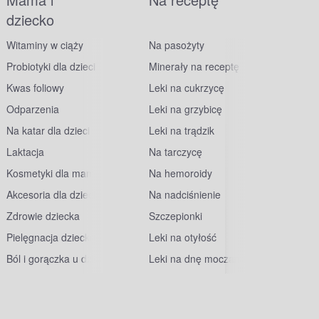
dziecko
Witaminy w ciąży
Na pasożyty
Probiotyki dla dzieci
Minerały na receptę
Kwas foliowy
Leki na cukrzycę
Odparzenia
Leki na grzybicę
Na katar dla dzieci
Leki na trądzik
Laktacja
Na tarczycę
Kosmetyki dla mam
Na hemoroidy
Akcesoria dla dzieci
Na nadciśnienie
Zdrowie dziecka
Szczepionki
Pielęgnacja dziecka
Leki na otyłość
Ból i gorączka u dzieci
Leki na dnę moczanową