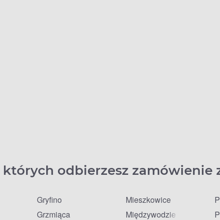
 których odbierzesz zamówienie 
Gryfino
Mieszkowice
P
Grzmiąca
Międzywodzie
P