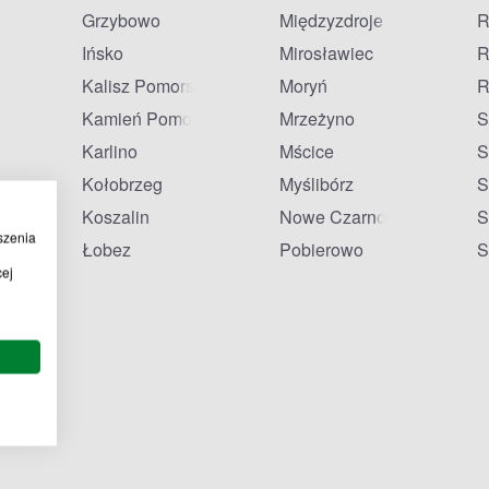
Grzybowo
Międzyzdroje
R
Ińsko
Mirosławiec
R
Kalisz Pomorski
Moryń
R
Kamień Pomorski
Mrzeżyno
S
Karlino
Mścice
S
Kołobrzeg
Myślibórz
S
Koszalin
Nowe Czarnowo
S
szenia
Łobez
Pobierowo
S
cej