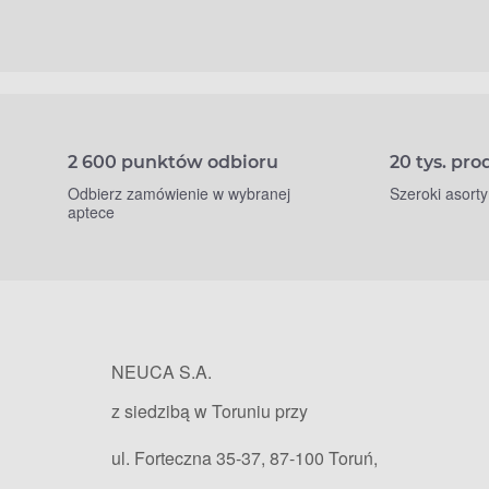
2 600 punktów odbioru
20 tys. pr
Odbierz zamówienie w wybranej
Szeroki asort
aptece
NEUCA S.A.
z siedzibą w Toruniu przy
ul. Forteczna 35-37, 87-100 Toruń,