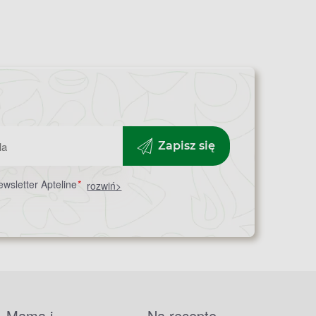
Zapisz się
wsletter Apteline
*
rozwiń>
Mama i
Na receptę