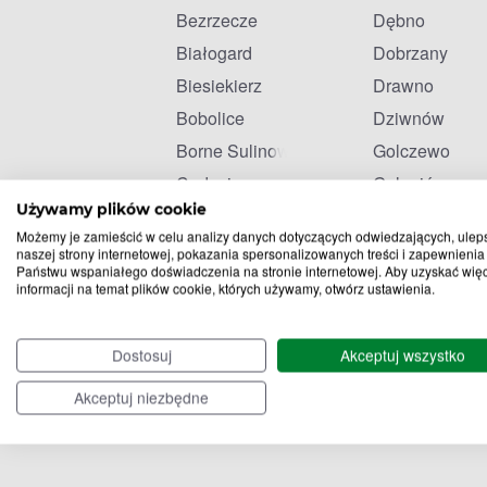
Bezrzecze
Dębno
Białogard
Dobrzany
Biesiekierz
Drawno
Bobolice
Dziwnów
Borne Sulinowo
Golczewo
Cedynia
Goleniów
Używamy plików cookie
Cerkwica
Gościno
Możemy je zamieścić w celu analizy danych dotyczących odwiedzających, ulep
Choszczno
Gryfice
naszej strony internetowej, pokazania spersonalizowanych treści i zapewnienia
Państwu wspaniałego doświadczenia na stronie internetowej. Aby uzyskać wię
informacji na temat plików cookie, których używamy, otwórz ustawienia.
Dostosuj
Akceptuj wszystko
Akceptuj niezbędne