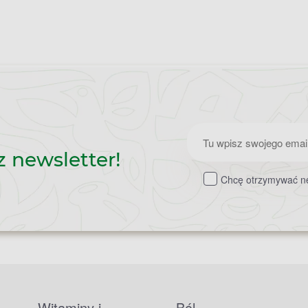
Zapisz
z newsletter!
do
Chcę otrzymywać ne
newslettera
Witaminy i
Ból