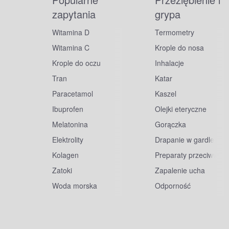
zapytania
grypa
Witamina D
Termometry
Witamina C
Krople do nosa
Krople do oczu
Inhalacje
Tran
Katar
Paracetamol
Kaszel
Ibuprofen
Olejki eteryczne
Melatonina
Gorączka
Elektrolity
Drapanie w gardle
Kolagen
Preparaty przeciwwiru
Zatoki
Zapalenie ucha
Woda morska
Odporność