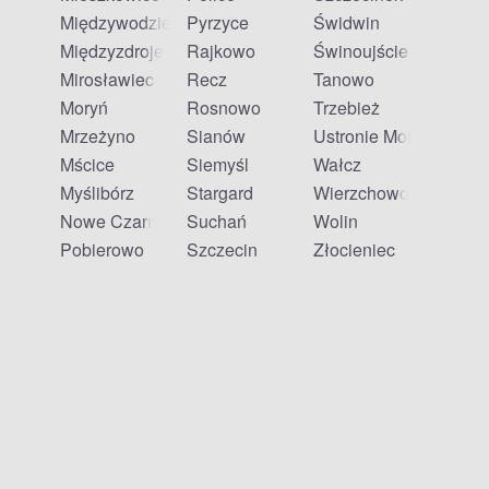
Międzywodzie
Pyrzyce
Świdwin
Międzyzdroje
Rajkowo
Świnoujście
Mirosławiec
Recz
Tanowo
Moryń
Rosnowo
Trzebież
Mrzeżyno
Sianów
Ustronie Morskie
Mścice
Siemyśl
Wałcz
Myślibórz
Stargard
Wierzchowo
Nowe Czarnowo
Suchań
Wolin
Pobierowo
Szczecin
Złocieniec