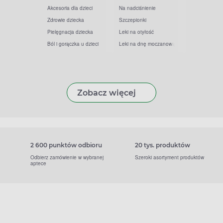
Akcesoria dla dzieci
Na nadciśnienie
Zdrowie dziecka
Szczepionki
Pielęgnacja dziecka
Leki na otyłość
Ból i gorączka u dzieci
Leki na dnę moczanową
Zobacz więcej
2 600 punktów odbioru
20 tys. produktów
Odbierz zamówienie w wybranej
Szeroki asortyment produktów
aptece