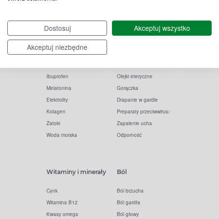
Witamina D
Termometry
Dostosuj
Akceptuj wszystko
Witamina C
Krople do nosa
Krople do oczu
Inhalacje
Akceptuj niezbędne
Tran
Katar
Paracetamol
Kaszel
Ibuprofen
Olejki eteryczne
Melatonina
Gorączka
Elektrolity
Drapanie w gardle
Kolagen
Preparaty przeciwwirusowe
Zatoki
Zapalenie ucha
Woda morska
Odporność
Witaminy i minerały
Ból
Cynk
Ból brzucha
Witamina B12
Ból gardła
Kwasy omega
Ból głowy