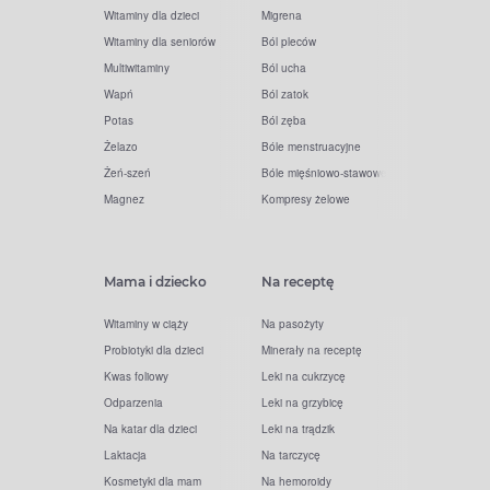
Witaminy dla dzieci
Migrena
Witaminy dla seniorów
Ból pleców
Multiwitaminy
Ból ucha
Wapń
Ból zatok
Potas
Ból zęba
Żelazo
Bóle menstruacyjne
Żeń-szeń
Bóle mięśniowo-stawowe
Magnez
Kompresy żelowe
Mama i dziecko
Na receptę
Witaminy w ciąży
Na pasożyty
Probiotyki dla dzieci
Minerały na receptę
Kwas foliowy
Leki na cukrzycę
Odparzenia
Leki na grzybicę
Na katar dla dzieci
Leki na trądzik
Laktacja
Na tarczycę
Kosmetyki dla mam
Na hemoroidy