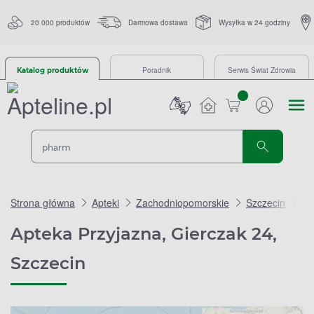
20 000 produktów
Darmowa dostawa
Wysyłka w 24 godziny
Poradnik
Serwis Świat Zdrowia
Katalog produktów
sztuk
Strona główna
Apteki
Zachodniopomorskie
Szczecin
Ap
Apteka Przyjazna, Gierczak 24,
Szczecin