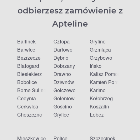
odbierzesz zamówienie z
Apteline
Barlinek
Człopa
Gryfino
Barwice
Darłowo
Grzmiąca
Bezrzecze
Dębno
Grzybowo
Białogard
Dobrzany
Ińsko
Biesiekierz
Drawno
Kalisz Pomorski
Bobolice
Dziwnów
Kamień Pomorski
Borne Sulinowo
Golczewo
Karlino
Cedynia
Goleniów
Kołobrzeg
Cerkwica
Gościno
Koszalin
Choszczno
Gryfice
Łobez
Mieszkowice
Police
Szczecinek