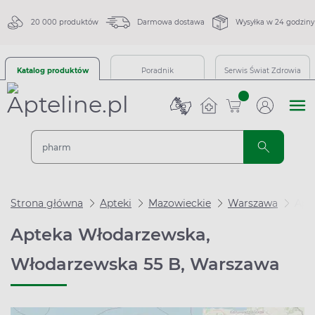
20 000 produktów
Darmowa dostawa
Wysyłka w 24 godziny
Katalog produktów
Poradnik
Serwis Świat Zdrowia
sztuk
Strona główna
Apteki
Mazowieckie
Warszawa
Apt
Apteka Włodarzewska,
Włodarzewska 55 B, Warszawa