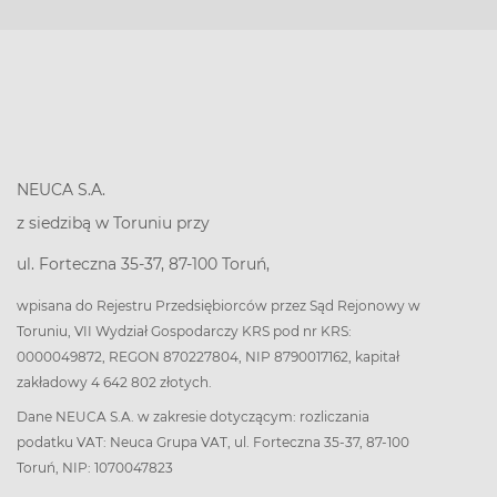
NEUCA S.A.
z siedzibą w Toruniu przy
ul. Forteczna 35-37, 87-100 Toruń,
wpisana do Rejestru Przedsiębiorców przez Sąd Rejonowy w
Toruniu, VII Wydział Gospodarczy KRS pod nr KRS:
0000049872, REGON 870227804, NIP 8790017162, kapitał
zakładowy 4 642 802 złotych.
Dane NEUCA S.A. w zakresie dotyczącym: rozliczania
podatku VAT: Neuca Grupa VAT, ul. Forteczna 35-37, 87-100
Toruń, NIP: 1070047823