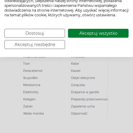
odwiedzających, ulepszenia naszej strony internetowej, pokazania
spersonalizowanych treści i zapewnienia Państwu wspaniałego
doświadczenia na stronie internetowej. Aby uzyskać więcej informacji
na temat plików cookie, których używamy, otwórz ustawienia.
Popularne zapytania
Przeziębienie i grypa
Dostosuj
Akceptuj wszystko
Witamina D
Termometry
Akceptuj niezbędne
Witamina C
Krople do nosa
Krople do oczu
Inhalacje
Tran
Katar
Paracetamol
Kaszel
Ibuprofen
Olejki eteryczne
Melatonina
Gorączka
Elektrolity
Drapanie w gardle
Kolagen
Preparaty przeciwwirusowe
Zatoki
Zapalenie ucha
Woda morska
Odporność