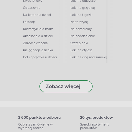
Kwas foliowy
Leki na cukrzycę
Odparzenia
Leki na grzybicę
Na katar dla dzieci
Leki na trądzik
Laktacja
Na tarczycę
Kosmetyki dla mam
Na hemoroidy
Akcesoria dla dzieci
Na nadciśnienie
Zdrowie dziecka
Szczepionki
Pielęgnacja dziecka
Leki na otyłość
Ból i gorączka u dzieci
Leki na dnę moczanową
Zobacz więcej
2 600 punktów odbioru
20 tys. produktów
Odbierz zamówienie w
Szeroki asortyment
wybranej aptece
produktów