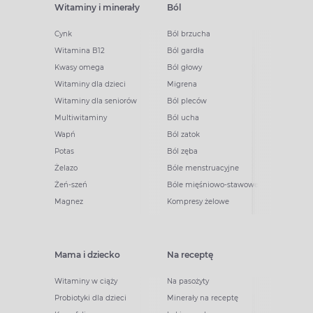
Witaminy i minerały
Ból
Cynk
Ból brzucha
Witamina B12
Ból gardła
Kwasy omega
Ból głowy
Witaminy dla dzieci
Migrena
Witaminy dla seniorów
Ból pleców
Multiwitaminy
Ból ucha
Wapń
Ból zatok
Potas
Ból zęba
Żelazo
Bóle menstruacyjne
Żeń-szeń
Bóle mięśniowo-stawowe
Magnez
Kompresy żelowe
Mama i dziecko
Na receptę
Witaminy w ciąży
Na pasożyty
Probiotyki dla dzieci
Minerały na receptę