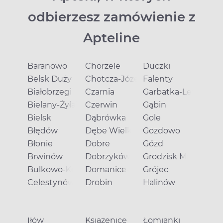
odbierzesz zamówienie z
Apteline
Baranowo
Chorzele
Duczki
Belsk Duży
Chotcza-Józefów
Falenty
Białobrzegi
Czarnia
Garbatka-Letnisko
Bielany-Żyłaki
Czerwin
Gąbin
Bielsk
Dąbrówka
Gole
Błędów
Dębe Wielkie
Gozdowo
Błonie
Dobre
Gózd
Brwinów
Dobrzyków
Grodzisk Mazowieck
Bulkowo-Kolonia
Domanice-Kolonia
Grójec
Celestynów
Drobin
Halinów
Iłów
Książenice
Łomianki