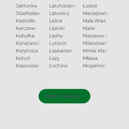
Jaktorów
Latchorzew
Łosice
Józefosław
Latowicz
Maciejowice
Kadzidło
Lelice
Mała Wieś
Karczew
Lipinki
Marki
Kobyłka
Lipiny
Maszewo Duże
Konstancin-Jeziorna
Lutocin
Milanówek
Korytnica
Łaskarzew
Mińsk Mazowiecki
Kotuń
Łazy
Mława
Krasnosielc
Łochów
Mogielnica
Zobacz więcej