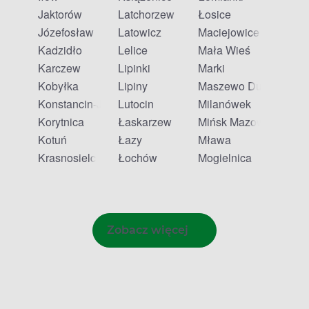
Jaktorów
Latchorzew
Łosice
Józefosław
Latowicz
Maciejowice
Kadzidło
Lelice
Mała Wieś
Karczew
Lipinki
Marki
Kobyłka
Lipiny
Maszewo Duże
Konstancin-Jeziorna
Lutocin
Milanówek
Korytnica
Łaskarzew
Mińsk Mazowiecki
Kotuń
Łazy
Mława
Krasnosielc
Łochów
Mogielnica
Zobacz więcej