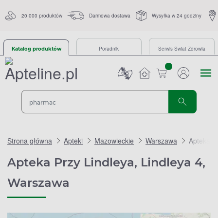
20 000 produktów
Darmowa dostawa
Wysyłka w 24 godziny
Poradnik
Serwis Świat Zdrowia
Katalog produktów
sztuk
Strona główna
Apteki
Mazowieckie
Warszawa
Apteka Pr
Apteka Przy Lindleya, Lindleya 4,
Warszawa