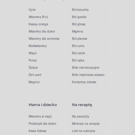
Cynk
Ból brzucha
Witamina B12
Ból gardła
Kwasy omega
Ból głowy
Witaminy dla dzieci
Migrena
Witaminy dla seniorów
Ból pleców
Multiwitaminy
Ból ucha
Wapń
Ból zatok
Potas
Ból zęba
Żelazo
Bóle menstruacyjne
Żeń-szeń
Bóle mięśniowo-stawowe
Magnez
Kompresy żelowe
Mama i dziecko
Na receptę
Witaminy w ciąży
Na pasożyty
Probiotyki dla dzieci
Minerały na receptę
Kwas foliowy
Leki na cukrzycę