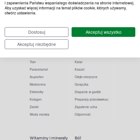
i zapewnienia Państwu wspaniałego doświadczenia na stronie internetowej.
Aby uzyskać więcej informacji na temat plików cookie, których używamy,
otwórz ustawienia.
Popularne zapytania
Przeziębienie i grypa
Dostosuj
Akceptuj wszystko
Witamina D
Termometry
Akceptuj niezbędne
Witamina C
Krople do nosa
Krople do oczu
Inhalacje
Tran
Katar
Paracetamol
Kaszel
Ibuprofen
Olejki eteryczne
Melatonina
Gorączka
Elektrolity
Drapanie w gardle
Kolagen
Preparaty przeciwwirusowe
Zatoki
Zapalenie ucha
Woda morska
Odporność
Witaminy i minerały
Ból