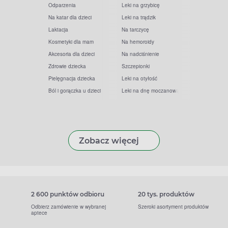
Odparzenia
Leki na grzybicę
Na katar dla dzieci
Leki na trądzik
Laktacja
Na tarczycę
Kosmetyki dla mam
Na hemoroidy
Akcesoria dla dzieci
Na nadciśnienie
Zdrowie dziecka
Szczepionki
Pielęgnacja dziecka
Leki na otyłość
Ból i gorączka u dzieci
Leki na dnę moczanową
Zobacz więcej
2 600 punktów odbioru
20 tys. produktów
Odbierz zamówienie w wybranej
Szeroki asortyment produktów
aptece