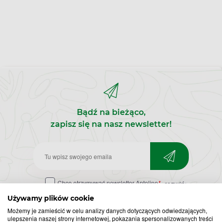
Bądź na bieżąco,
zapisz się na nasz newsletter!
Zapisz
do
Chcę otrzymywać newsletter Apteline
*
rozwiń>
newslettera
Używamy plików cookie
Możemy je zamieścić w celu analizy danych dotyczących odwiedzających,
ulepszenia naszej strony internetowej, pokazania spersonalizowanych treści