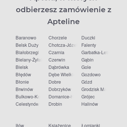
odbierzesz zamówienie z
Apteline
Baranowo
Chorzele
Duczki
Belsk Duży
Chotcza-Józefów
Falenty
Białobrzegi
Czarnia
Garbatka-Letnisko
Bielany-Żyłaki
Czerwin
Gąbin
Bielsk
Dąbrówka
Gole
Błędów
Dębe Wielkie
Gozdowo
Błonie
Dobre
Gózd
Brwinów
Dobrzyków
Grodzisk Mazowiecki
Bulkowo-Kolonia
Domanice-Kolonia
Grójec
Celestynów
Drobin
Halinów
Iłów
Książenice
Łomianki