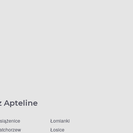
z Apteline
siążenice
Łomianki
atchorzew
Łosice