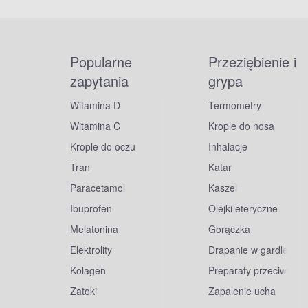
Popularne
Przeziębienie i
zapytania
grypa
Witamina D
Termometry
Witamina C
Krople do nosa
Krople do oczu
Inhalacje
Tran
Katar
Paracetamol
Kaszel
Ibuprofen
Olejki eteryczne
Melatonina
Gorączka
Elektrolity
Drapanie w gardle
Kolagen
Preparaty przeciwwiru
Zatoki
Zapalenie ucha