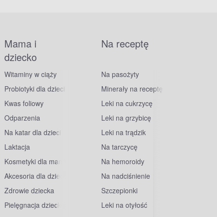
Mama i
Na receptę
dziecko
Witaminy w ciąży
Na pasożyty
Probiotyki dla dzieci
Minerały na receptę
Kwas foliowy
Leki na cukrzycę
Odparzenia
Leki na grzybicę
Na katar dla dzieci
Leki na trądzik
Laktacja
Na tarczycę
Kosmetyki dla mam
Na hemoroidy
Akcesoria dla dzieci
Na nadciśnienie
Zdrowie dziecka
Szczepionki
Pielęgnacja dziecka
Leki na otyłość