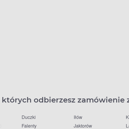
 których odbierzesz zamówienie 
Duczki
Iłów
K
fów
Falenty
Jaktorów
L