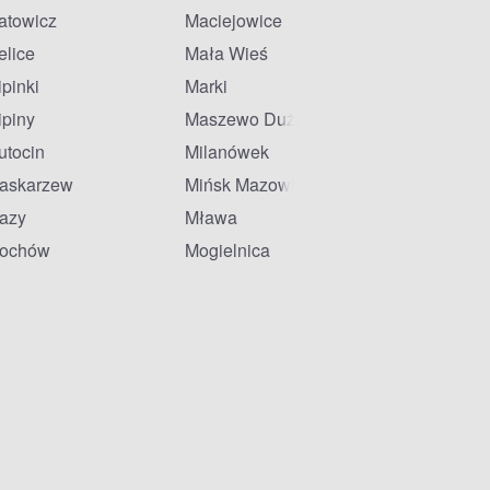
atowicz
Maciejowice
elice
Mała Wieś
ipinki
Marki
ipiny
Maszewo Duże
utocin
Milanówek
askarzew
Mińsk Mazowiecki
azy
Mława
ochów
Mogielnica