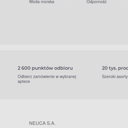
Woda morska
Odporność
2 600 punktów odbioru
20 tys. pr
Odbierz zamówienie w wybranej
Szeroki asort
aptece
NEUCA S.A.