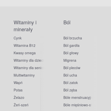
Witaminy i
Ból
minerały
Cynk
Ból brzucha
Witamina B12
Ból gardła
Kwasy omega
Ból głowy
Witaminy dla dzieci
Migrena
Witaminy dla seniorów
Ból pleców
Multiwitaminy
Ból ucha
Wapń
Ból zatok
Potas
Ból zęba
sowe
Żelazo
Bóle menstruacyjne
Żeń-szeń
Bóle mięśniowo-stawowe