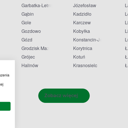
Garbatka-Letnisko
Józefosław
L
Gąbin
Kadzidło
L
Gole
Karczew
L
Gozdowo
Kobyłka
L
Gózd
Konstancin-Jeziorna
L
Grodzisk Mazowiecki
Korytnica
Ł
onia
Grójec
Kotuń
Ł
Halinów
Krasnosielc
Ł
szenia
cej
Zobacz więcej