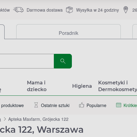
uktów
Darmowa dostawa
Wysyłka w 24 godziny
26
Poradnik
a
Mama i
Kosmetyki i
Higiena
ę
dziecko
Dermokosmety
 produktowe
Ostatnie sztuki
Popularne
Krótkie
a
Apteka Maxfarm, Grójecka 122
cka 122, Warszawa