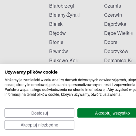
Białobrzegi
Czarnia
Bielany-Żyłaki
Czerwin
Bielsk
Dąbrówka
Błędów
Dębe Wielkie
Błonie
Dobre
Brwinów
Dobrzyków
Bulkowo-Kolonia
Domanice-Kol
Celestynów
Drobin
Używamy plików cookie
Możemy je zamieścić w celu analizy danych dotyczących odwiedzających, ulep
naszej strony internetowej, pokazania spersonalizowanych treści i zapewnienia
Państwu wspaniałego doświadczenia na stronie internetowej. Aby uzyskać wię
informacji na temat plików cookie, których używamy, otwórz ustawienia.
Dostosuj
Akceptuj wszystko
Akceptuj niezbędne