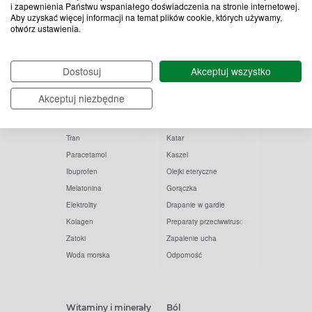
i zapewnienia Państwu wspaniałego doświadczenia na stronie internetowej.
Aby uzyskać więcej informacji na temat plików cookie, których używamy,
otwórz ustawienia.
Popularne zapytania
Przeziębienie i grypa
Dostosuj
Akceptuj wszystko
Witamina D
Termometry
Akceptuj niezbędne
Witamina C
Krople do nosa
Krople do oczu
Inhalacje
Tran
Katar
Paracetamol
Kaszel
Ibuprofen
Olejki eteryczne
Melatonina
Gorączka
Elektrolity
Drapanie w gardle
Kolagen
Preparaty przeciwwirusowe
Zatoki
Zapalenie ucha
Woda morska
Odporność
Witaminy i minerały
Ból