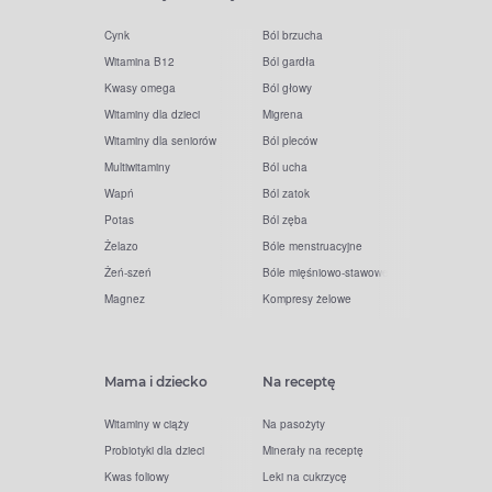
Cynk
Ból brzucha
Witamina B12
Ból gardła
Kwasy omega
Ból głowy
Witaminy dla dzieci
Migrena
Witaminy dla seniorów
Ból pleców
Multiwitaminy
Ból ucha
Wapń
Ból zatok
Potas
Ból zęba
Żelazo
Bóle menstruacyjne
Żeń-szeń
Bóle mięśniowo-stawowe
Magnez
Kompresy żelowe
Mama i dziecko
Na receptę
Witaminy w ciąży
Na pasożyty
Probiotyki dla dzieci
Minerały na receptę
Kwas foliowy
Leki na cukrzycę