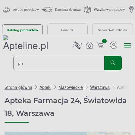
20 000 produktów
Darmowa dostawa
Wysyłka w 24 godziny
Poradnik
Serwis Świat Zdrowia
Katalog produktów
sztuk
Strona główna
Apteki
Mazowieckie
Warszawa
Apteka F
Apteka Farmacja 24, Światowida
18, Warszawa