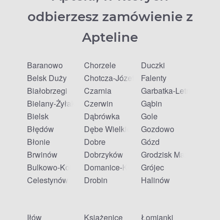
odbierzesz zamówienie z
Apteline
Baranowo
Chorzele
Duczki
Belsk Duży
Chotcza-Józefów
Falenty
Białobrzegi
Czarnia
Garbatka-Letnisko
Bielany-Żyłaki
Czerwin
Gąbin
Bielsk
Dąbrówka
Gole
Błędów
Dębe Wielkie
Gozdowo
Błonie
Dobre
Gózd
Brwinów
Dobrzyków
Grodzisk Mazowiecki
Bulkowo-Kolonia
Domanice-Kolonia
Grójec
Celestynów
Drobin
Halinów
Iłów
Książenice
Łomianki