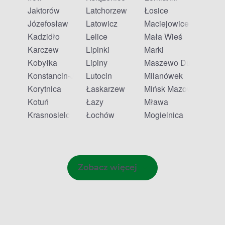
Jaktorów
Latchorzew
Łosice
Józefosław
Latowicz
Maciejowice
Kadzidło
Lelice
Mała Wieś
Karczew
Lipinki
Marki
Kobyłka
Lipiny
Maszewo Duże
Konstancin-Jeziorna
Lutocin
Milanówek
Korytnica
Łaskarzew
Mińsk Mazowiecki
Kotuń
Łazy
Mława
Krasnosielc
Łochów
Mogielnica
Zobacz więcej