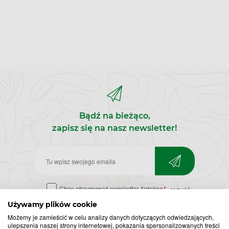
Bądź na bieżąco,
zapisz się na nasz newsletter!
Zapisz
do
Chcę otrzymywać newsletter Apteline
*
rozwiń>
newslettera
Używamy plików cookie
Możemy je zamieścić w celu analizy danych dotyczących odwiedzających,
ulepszenia naszej strony internetowej, pokazania spersonalizowanych treści