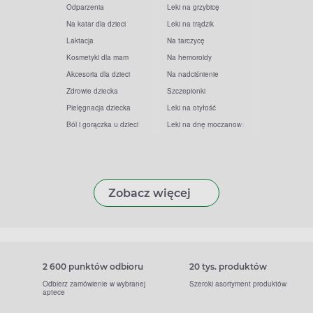
Odparzenia
Leki na grzybicę
Na katar dla dzieci
Leki na trądzik
Laktacja
Na tarczycę
Kosmetyki dla mam
Na hemoroidy
Akcesoria dla dzieci
Na nadciśnienie
Zdrowie dziecka
Szczepionki
Pielęgnacja dziecka
Leki na otyłość
Ból i gorączka u dzieci
Leki na dnę moczanową
Zobacz więcej
2 600 punktów odbioru
20 tys. produktów
Odbierz zamówienie w wybranej
Szeroki asortyment produktów
aptece