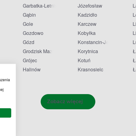
Garbatka-Letnisko
Józefosław
L
Gąbin
Kadzidło
L
Gole
Karczew
L
Gozdowo
Kobyłka
L
Gózd
Konstancin-Jeziorna
L
Grodzisk Mazowiecki
Korytnica
Ł
onia
Grójec
Kotuń
Ł
Halinów
Krasnosielc
Ł
szenia
cej
Zobacz więcej