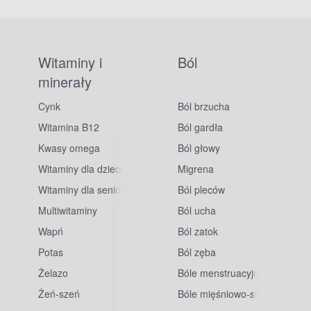
Witaminy i
Ból
minerały
Cynk
Ból brzucha
Witamina B12
Ból gardła
Kwasy omega
Ból głowy
Witaminy dla dzieci
Migrena
Witaminy dla seniorów
Ból pleców
Multiwitaminy
Ból ucha
Wapń
Ból zatok
Potas
Ból zęba
sowe
Żelazo
Bóle menstruacyjne
Żeń-szeń
Bóle mięśniowo-stawowe