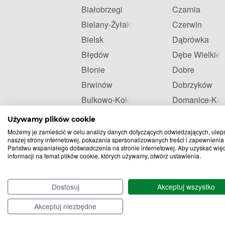
Białobrzegi
Czarnia
Bielany-Żyłaki
Czerwin
Bielsk
Dąbrówka
Błędów
Dębe Wielkie
Błonie
Dobre
Brwinów
Dobrzyków
Bulkowo-Kolonia
Domanice-Kol
Celestynów
Drobin
Używamy plików cookie
Możemy je zamieścić w celu analizy danych dotyczących odwiedzających, ulep
naszej strony internetowej, pokazania spersonalizowanych treści i zapewnienia
Państwu wspaniałego doświadczenia na stronie internetowej. Aby uzyskać wię
informacji na temat plików cookie, których używamy, otwórz ustawienia.
Dostosuj
Akceptuj wszystko
Akceptuj niezbędne