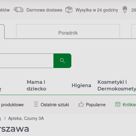
uktów
Darmowa dostawa
Wysyłka w 24 godziny
26
Poradnik
a
Mama i
Kosmetyki i
Higiena
ę
dziecko
Dermokosmety
 produktowe
Ostatnie sztuki
Popularne
Krótkie
a
Apteka, Czumy 3A
rszawa