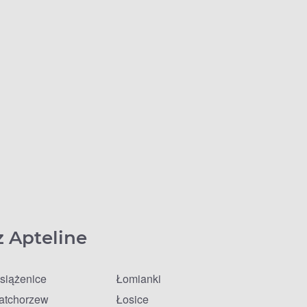
z Apteline
siążenice
Łomianki
atchorzew
Łosice