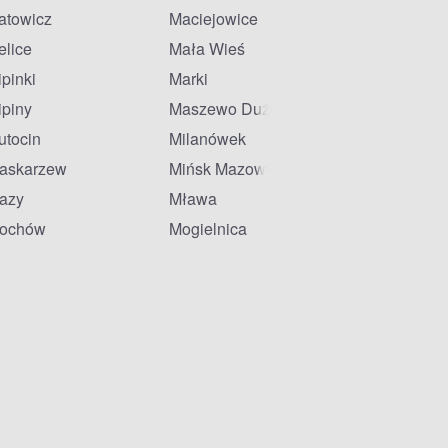
atowicz
Maciejowice
elice
Mała Wieś
ipinki
Marki
ipiny
Maszewo Duże
utocin
Milanówek
askarzew
Mińsk Mazowiecki
azy
Mława
ochów
Mogielnica