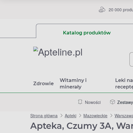
20 000 prod
Katalog produktów
Witaminy i
Leki n
Zdrowie
minerały
recept
Nowości
Zestawy
Strona główna
Apteki
Mazowieckie
Warszaw
Apteka, Czumy 3A, Wa