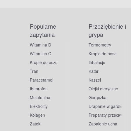
Popularne
Przeziębienie i
zapytania
grypa
Witamina D
Termometry
Witamina C
Krople do nosa
Krople do oczu
Inhalacje
Tran
Katar
Paracetamol
Kaszel
Ibuprofen
Olejki eteryczne
Melatonina
Gorączka
Elektrolity
Drapanie w gardle
Kolagen
Preparaty przeciwwiru
Zatoki
Zapalenie ucha