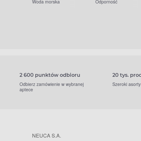
Woda morska
Odporność
2 600 punktów odbioru
20 tys. pr
Odbierz zamówienie w wybranej
Szeroki asort
aptece
NEUCA S.A.