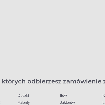
 których odbierzesz zamówienie 
Duczki
Iłów
K
fów
Falenty
Jaktorów
L