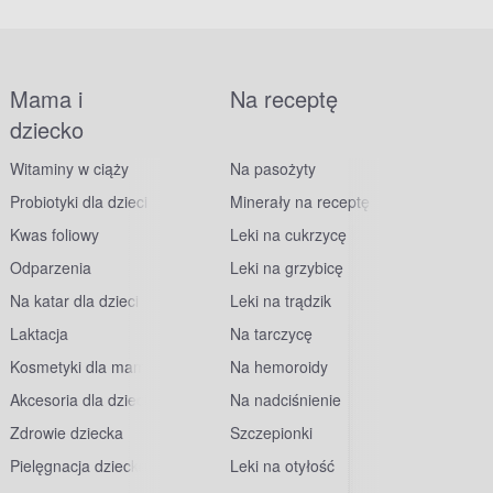
Mama i
Na receptę
dziecko
Witaminy w ciąży
Na pasożyty
Probiotyki dla dzieci
Minerały na receptę
Kwas foliowy
Leki na cukrzycę
Odparzenia
Leki na grzybicę
Na katar dla dzieci
Leki na trądzik
Laktacja
Na tarczycę
Kosmetyki dla mam
Na hemoroidy
Akcesoria dla dzieci
Na nadciśnienie
Zdrowie dziecka
Szczepionki
Pielęgnacja dziecka
Leki na otyłość