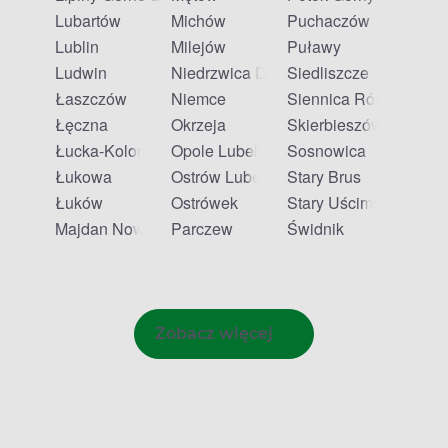
Lubartów
Michów
Puchaczów
Lublin
Milejów
Puławy
Ludwin
Niedrzwica Duża
Siedliszcze
Łaszczów
Niemce
Siennica Różana
Łęczna
Okrzeja
Skierbieszów
Łucka-Kolonia
Opole Lubelskie
Sosnowica
Łukowa
Ostrów Lubelski
Stary Brus
Łuków
Ostrówek
Stary Uścimów
Majdan Nowy
Parczew
Świdnik
Zobacz więcej