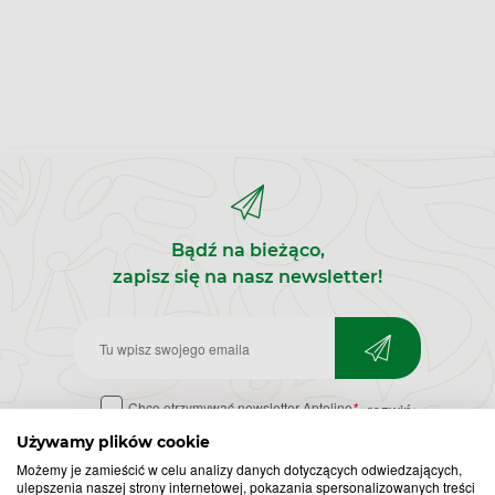
Bądź na bieżąco,
zapisz się na nasz newsletter!
Zapisz
do
Chcę otrzymywać newsletter Apteline
*
rozwiń>
newslettera
Używamy plików cookie
Możemy je zamieścić w celu analizy danych dotyczących odwiedzających,
ulepszenia naszej strony internetowej, pokazania spersonalizowanych treści