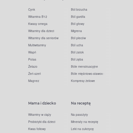
Cynk
Ból brzucha
Witamina B12
Ból gardła
Kwasy omega
Ból głowy
Witaminy dla dzieci
Migrena
Witaminy dla seniorów
Ból pleców
Multiwitaminy
Ból ucha
Wapń
Ból zatok
Potas
Ból zęba
Żelazo
Bóle menstruacyjne
Żeń-szeń
Bóle mięśniowo-stawowe
Magnez
Kompresy żelowe
Mama i dziecko
Na receptę
Witaminy w ciąży
Na pasożyty
Probiotyki dla dzieci
Minerały na receptę
Kwas foliowy
Leki na cukrzycę