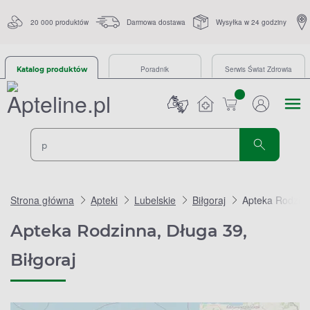
20 000 produktów
Darmowa dostawa
Wysyłka w 24 godziny
Poradnik
Serwis Świat Zdrowia
Katalog produktów
sztuk
Strona główna
Apteki
Lubelskie
Biłgoraj
Apteka Rodzinn
Apteka Rodzinna, Długa 39,
Biłgoraj