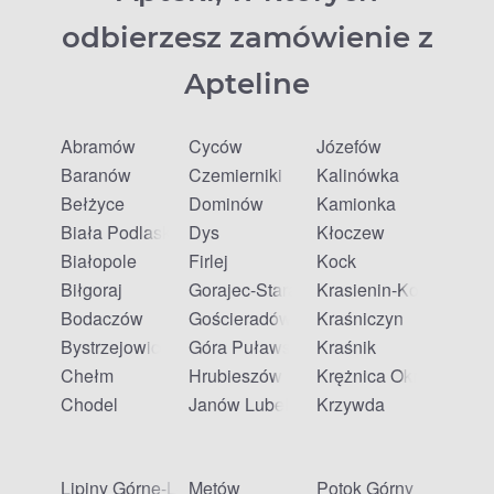
odbierzesz zamówienie z
Apteline
Abramów
Cyców
Józefów
Baranów
Czemierniki
Kalinówka
Bełżyce
Dominów
Kamionka
Biała Podlaska
Dys
Kłoczew
Białopole
Firlej
Kock
Biłgoraj
Gorajec-Stara Wieś
Krasienin-Kolonia
Bodaczów
Gościeradów Ukazowy
Kraśniczyn
Bystrzejowice Pierwsze
Góra Puławska
Kraśnik
Chełm
Hrubieszów
Krężnica Okrągła
Chodel
Janów Lubelski
Krzywda
Lipiny Górne-Lewki
Mętów
Potok Górny