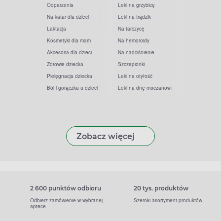
Odparzenia
Leki na grzybicę
Na katar dla dzieci
Leki na trądzik
Laktacja
Na tarczycę
Kosmetyki dla mam
Na hemoroidy
Akcesoria dla dzieci
Na nadciśnienie
Zdrowie dziecka
Szczepionki
Pielęgnacja dziecka
Leki na otyłość
Ból i gorączka u dzieci
Leki na dnę moczanową
Zobacz więcej
2 600 punktów odbioru
20 tys. produktów
Odbierz zamówienie w wybranej
Szeroki asortyment produktów
aptece