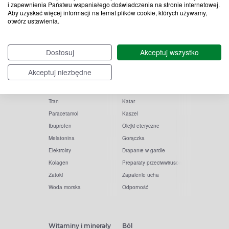
i zapewnienia Państwu wspaniałego doświadczenia na stronie internetowej.
Aby uzyskać więcej informacji na temat plików cookie, których używamy,
otwórz ustawienia.
Popularne zapytania
Przeziębienie i grypa
Dostosuj
Akceptuj wszystko
Witamina D
Termometry
Akceptuj niezbędne
Witamina C
Krople do nosa
Krople do oczu
Inhalacje
Tran
Katar
Paracetamol
Kaszel
Ibuprofen
Olejki eteryczne
Melatonina
Gorączka
Elektrolity
Drapanie w gardle
Kolagen
Preparaty przeciwwirusowe
Zatoki
Zapalenie ucha
Woda morska
Odporność
Witaminy i minerały
Ból