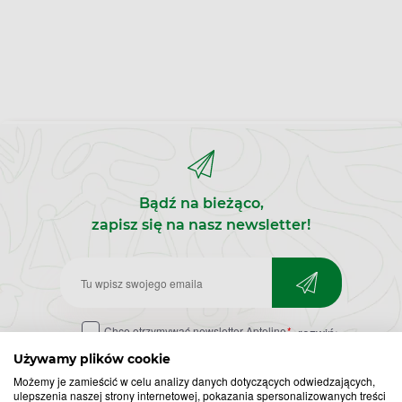
Bądź na bieżąco,
zapisz się na nasz newsletter!
Zapisz
do
Chcę otrzymywać newsletter Apteline
*
rozwiń>
newslettera
Używamy plików cookie
Możemy je zamieścić w celu analizy danych dotyczących odwiedzających,
ulepszenia naszej strony internetowej, pokazania spersonalizowanych treści