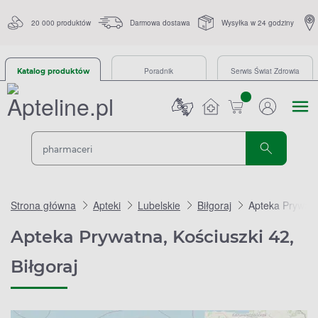
20 000 produktów
Darmowa dostawa
Wysyłka w 24 godziny
Poradnik
Serwis Świat Zdrowia
Katalog produktów
sztuk
Strona główna
Apteki
Lubelskie
Biłgoraj
Apteka Prywatn
Apteka Prywatna, Kościuszki 42,
Biłgoraj