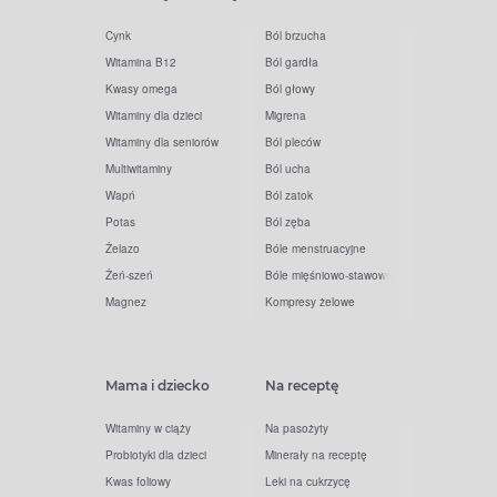
Cynk
Ból brzucha
Witamina B12
Ból gardła
Kwasy omega
Ból głowy
Witaminy dla dzieci
Migrena
Witaminy dla seniorów
Ból pleców
Multiwitaminy
Ból ucha
Wapń
Ból zatok
Potas
Ból zęba
Żelazo
Bóle menstruacyjne
Żeń-szeń
Bóle mięśniowo-stawowe
Magnez
Kompresy żelowe
Mama i dziecko
Na receptę
Witaminy w ciąży
Na pasożyty
Probiotyki dla dzieci
Minerały na receptę
Kwas foliowy
Leki na cukrzycę