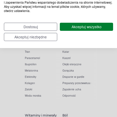
i zapewnienia Państwu wspaniałego doświadczenia na stronie internetowej.
Aby uzyskać więcej informacji na temat plików cookie, których używamy,
otwórz ustawienia.
Popularne zapytania
Przeziębienie i grypa
Dostosuj
Akceptuj wszystko
Witamina D
Termometry
Akceptuj niezbędne
Witamina C
Krople do nosa
Krople do oczu
Inhalacje
Tran
Katar
Paracetamol
Kaszel
Ibuprofen
Olejki eteryczne
Melatonina
Gorączka
Elektrolity
Drapanie w gardle
Kolagen
Preparaty przeciwwirusowe
Zatoki
Zapalenie ucha
Woda morska
Odporność
Witaminy i minerały
Ból