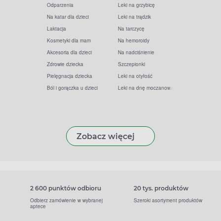
Odparzenia
Leki na grzybicę
Na katar dla dzieci
Leki na trądzik
Laktacja
Na tarczycę
Kosmetyki dla mam
Na hemoroidy
Akcesoria dla dzieci
Na nadciśnienie
Zdrowie dziecka
Szczepionki
Pielęgnacja dziecka
Leki na otyłość
Ból i gorączka u dzieci
Leki na dnę moczanową
Zobacz więcej
2 600 punktów odbioru
20 tys. produktów
Odbierz zamówienie w wybranej
Szeroki asortyment produktów
aptece