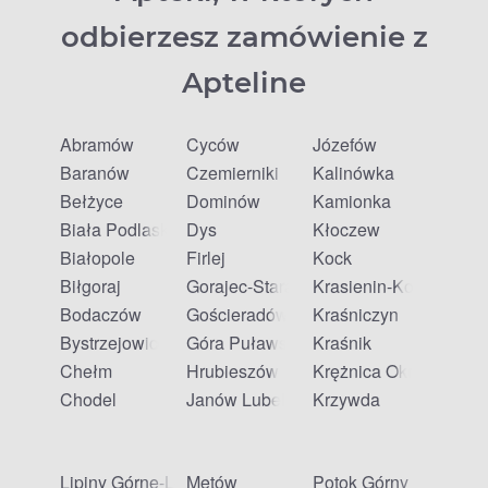
odbierzesz zamówienie z
Apteline
Abramów
Cyców
Józefów
Baranów
Czemierniki
Kalinówka
Bełżyce
Dominów
Kamionka
Biała Podlaska
Dys
Kłoczew
Białopole
Firlej
Kock
Biłgoraj
Gorajec-Stara Wieś
Krasienin-Kolonia
Bodaczów
Gościeradów Ukazowy
Kraśniczyn
Bystrzejowice Pierwsze
Góra Puławska
Kraśnik
Chełm
Hrubieszów
Krężnica Okrągła
Chodel
Janów Lubelski
Krzywda
Lipiny Górne-Lewki
Mętów
Potok Górny