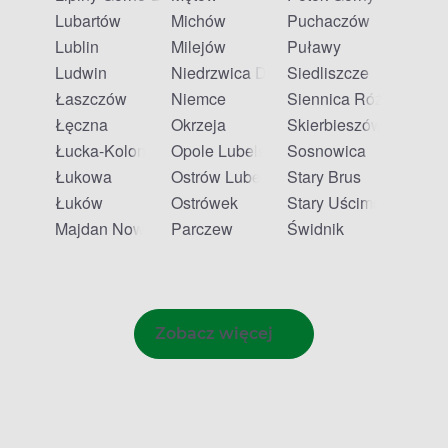
Lubartów
Michów
Puchaczów
Lublin
Milejów
Puławy
Ludwin
Niedrzwica Duża
Siedliszcze
Łaszczów
Niemce
Siennica Różana
Łęczna
Okrzeja
Skierbieszów
Łucka-Kolonia
Opole Lubelskie
Sosnowica
Łukowa
Ostrów Lubelski
Stary Brus
Łuków
Ostrówek
Stary Uścimów
Majdan Nowy
Parczew
Świdnik
Zobacz więcej