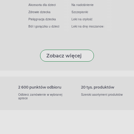
Akcesoria dla dzieci
Na nadciśnienie
Zdrowie dziecka
Szczepionki
Pielęgnacja dziecka
Leki na otyłość
Ból i gorączka u dzieci
Leki na dnę moczanową
Zobacz więcej
2 600 punktów odbioru
20 tys. produktów
Odbierz zamówienie w wybranej
Szeroki asortyment produktów
aptece