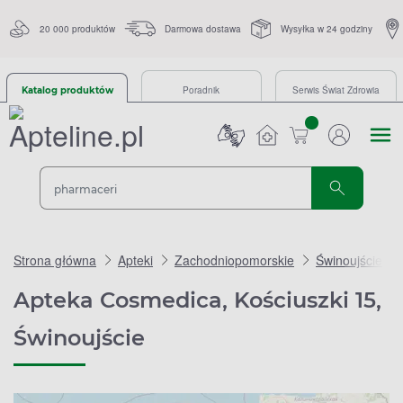
20 000 produktów
Darmowa dostawa
Wysyłka w 24 godziny
Poradnik
Serwis Świat Zdrowia
Katalog produktów
sztuk
Strona główna
Apteki
Zachodniopomorskie
Świnoujście
Apteka Cosmedica, Kościuszki 15,
Świnoujście