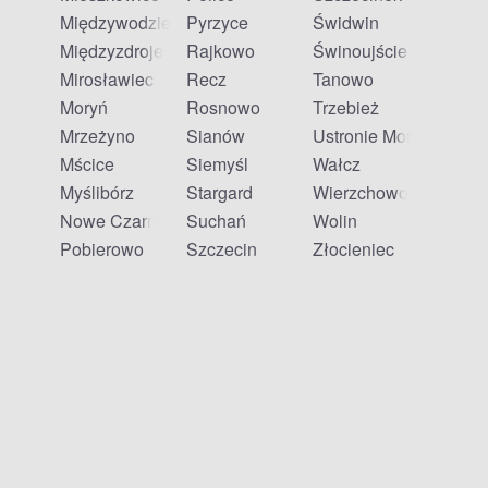
Międzywodzie
Pyrzyce
Świdwin
Międzyzdroje
Rajkowo
Świnoujście
Mirosławiec
Recz
Tanowo
Moryń
Rosnowo
Trzebież
Mrzeżyno
Sianów
Ustronie Morskie
Mścice
Siemyśl
Wałcz
Myślibórz
Stargard
Wierzchowo
Nowe Czarnowo
Suchań
Wolin
Pobierowo
Szczecin
Złocieniec