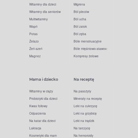
Witaminy dla dzieci
Migrena
Witaminy dla seniorów
Ból pleców
Multiwitaminy
Ból ucha
Wapń
Ból zatok
Potas
Ból zęba
Żelazo
Bóle menstruacyjne
Żeń-szeń
Bóle mięśniowo-stawowe
Magnez
Kompresy żelowe
Mama i dziecko
Na receptę
Witaminy w ciąży
Na pasożyty
Probiotyki dla dzieci
Minerały na receptę
Kwas foliowy
Leki na cukrzycę
Odparzenia
Leki na grzybicę
Na katar dla dzieci
Leki na trądzik
Laktacja
Na tarczycę
Kosmetyki dla mam
Na hemoroidy