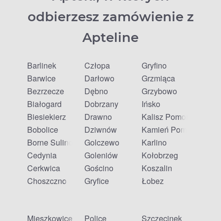
odbierzesz zamówienie z
Apteline
Barlinek
Człopa
Gryfino
Barwice
Darłowo
Grzmiąca
Bezrzecze
Dębno
Grzybowo
Białogard
Dobrzany
Ińsko
Biesiekierz
Drawno
Kalisz Pomorski
Bobolice
Dziwnów
Kamień Pomorski
Borne Sulinowo
Golczewo
Karlino
Cedynia
Goleniów
Kołobrzeg
Cerkwica
Gościno
Koszalin
Choszczno
Gryfice
Łobez
Mieszkowice
Police
Szczecinek