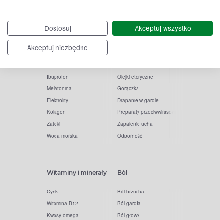
Witamina D
Termometry
Dostosuj
Akceptuj wszystko
Witamina C
Krople do nosa
Krople do oczu
Inhalacje
Akceptuj niezbędne
Tran
Katar
Paracetamol
Kaszel
Ibuprofen
Olejki eteryczne
Melatonina
Gorączka
Elektrolity
Drapanie w gardle
Kolagen
Preparaty przeciwwirusowe
Zatoki
Zapalenie ucha
Woda morska
Odporność
Witaminy i minerały
Ból
Cynk
Ból brzucha
Witamina B12
Ból gardła
Kwasy omega
Ból głowy