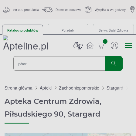
20 000 produktów
Darmowa dostawa
Wysyłka w 24 godziny
Poradnik
Serwis Świat Zdrowia
Katalog produktów
sztuk
Strona główna
Apteki
Zachodniopomorskie
Stargard
Ap
Apteka Centrum Zdrowia,
Piłsudskiego 90, Stargard