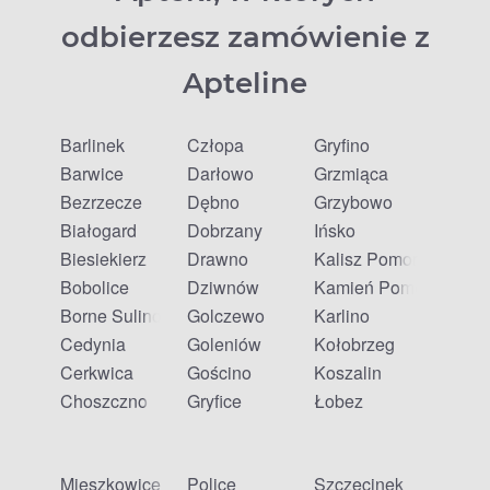
odbierzesz zamówienie z
Apteline
Barlinek
Człopa
Gryfino
Barwice
Darłowo
Grzmiąca
Bezrzecze
Dębno
Grzybowo
Białogard
Dobrzany
Ińsko
Biesiekierz
Drawno
Kalisz Pomorski
Bobolice
Dziwnów
Kamień Pomorski
Borne Sulinowo
Golczewo
Karlino
Cedynia
Goleniów
Kołobrzeg
Cerkwica
Gościno
Koszalin
Choszczno
Gryfice
Łobez
Mieszkowice
Police
Szczecinek