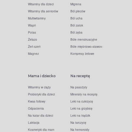
Witaminy dla dzieci
Migrena
Witaminy dla seniorów
Ból pleców
Multiwitaminy
Ból ucha
Wapń
Ból zatok
Potas
Ból zęba
Żelazo
Bóle menstruacyjne
Żeń-szeń
Bóle mięśniowo-stawowe
Magnez
Kompresy żelowe
Mama i dziecko
Na receptę
Witaminy w ciąży
Na pasożyty
Probiotyki dla dzieci
Minerały na receptę
Kwas foliowy
Leki na cukrzycę
Odparzenia
Leki na grzybicę
Na katar dla dzieci
Leki na trądzik
Laktacja
Na tarczycę
Kosmetyki dla mam
Na hemoroidy