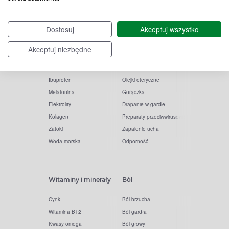
Witamina D
Termometry
Dostosuj
Akceptuj wszystko
Witamina C
Krople do nosa
Krople do oczu
Inhalacje
Akceptuj niezbędne
Tran
Katar
Paracetamol
Kaszel
Ibuprofen
Olejki eteryczne
Melatonina
Gorączka
Elektrolity
Drapanie w gardle
Kolagen
Preparaty przeciwwirusowe
Zatoki
Zapalenie ucha
Woda morska
Odporność
Witaminy i minerały
Ból
Cynk
Ból brzucha
Witamina B12
Ból gardła
Kwasy omega
Ból głowy