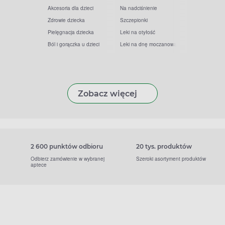
Akcesoria dla dzieci
Na nadciśnienie
Zdrowie dziecka
Szczepionki
Pielęgnacja dziecka
Leki na otyłość
Ból i gorączka u dzieci
Leki na dnę moczanową
Zobacz więcej
2 600 punktów odbioru
20 tys. produktów
Odbierz zamówienie w wybranej
Szeroki asortyment produktów
aptece