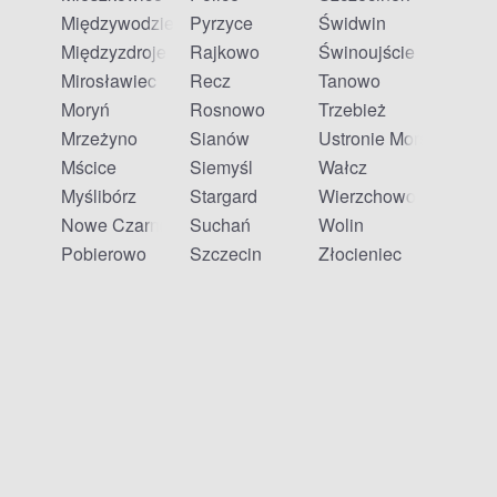
Międzywodzie
Pyrzyce
Świdwin
Międzyzdroje
Rajkowo
Świnoujście
Mirosławiec
Recz
Tanowo
Moryń
Rosnowo
Trzebież
Mrzeżyno
Sianów
Ustronie Morskie
Mścice
Siemyśl
Wałcz
Myślibórz
Stargard
Wierzchowo
Nowe Czarnowo
Suchań
Wolin
Pobierowo
Szczecin
Złocieniec