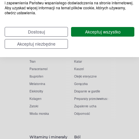
i zapewnienia Państwu wspaniałego doświadczenia na stronie internetowej.
Aby uzyskać więcej informacji na temat plików cookie, których używamy,
otwórz ustawienia.
Popularne zapytania
Przeziębienie i grypa
Dostosuj
Akceptuj wszystko
Witamina D
Termometry
Akceptuj niezbędne
Witamina C
Krople do nosa
Krople do oczu
Inhalacje
Tran
Katar
Paracetamol
Kaszel
Ibuprofen
Olejki eteryczne
Melatonina
Gorączka
Elektrolity
Drapanie w gardle
Kolagen
Preparaty przeciwwirusowe
Zatoki
Zapalenie ucha
Woda morska
Odporność
Witaminy i minerały
Ból