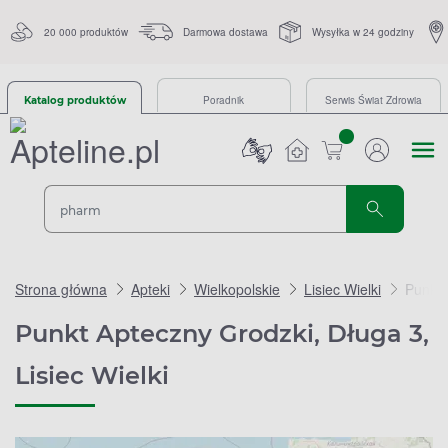
20 000 produktów
Darmowa dostawa
Wysyłka w 24 godziny
Poradnik
Serwis Świat Zdrowia
Katalog produktów
sztuk
Strona główna
Apteki
Wielkopolskie
Lisiec Wielki
Punkt 
Punkt Apteczny Grodzki, Długa 3,
Lisiec Wielki