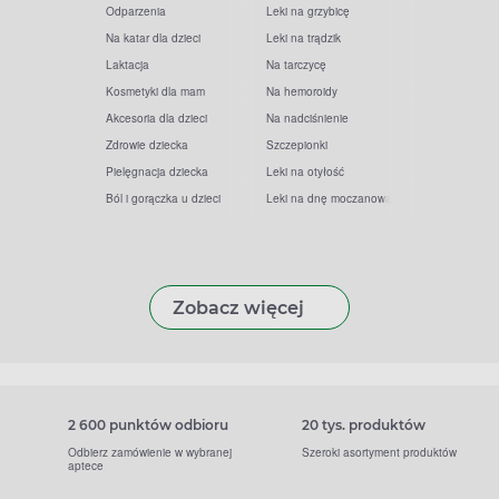
Odparzenia
Leki na grzybicę
Na katar dla dzieci
Leki na trądzik
Laktacja
Na tarczycę
Kosmetyki dla mam
Na hemoroidy
Akcesoria dla dzieci
Na nadciśnienie
Zdrowie dziecka
Szczepionki
Pielęgnacja dziecka
Leki na otyłość
Ból i gorączka u dzieci
Leki na dnę moczanową
Zobacz więcej
2 600 punktów odbioru
20 tys. produktów
Odbierz zamówienie w wybranej
Szeroki asortyment produktów
aptece