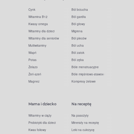
Cynk
Ból brzucha
Witamina B12
Ból gardła
Kwasy omega
Ból głowy
Witaminy dla dzieci
Migrena
Witaminy dla seniorów
Ból pleców
Multiwitaminy
Ból ucha
Wapń
Ból zatok
Potas
Ból zęba
Żelazo
Bóle menstruacyjne
Żeń-szeń
Bóle mięśniowo-stawowe
Magnez
Kompresy żelowe
Mama i dziecko
Na receptę
Witaminy w ciąży
Na pasożyty
Probiotyki dla dzieci
Minerały na receptę
Kwas foliowy
Leki na cukrzycę