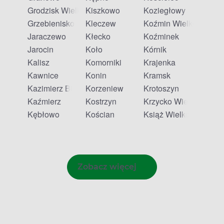
Grodzisk Wielkopolski
Kiszkowo
Koziegłowy
Grzebienisko
Kleczew
Koźmin Wielkopolski
Jaraczewo
Kłecko
Koźminek
Jarocin
Koło
Kórnik
Kalisz
Komorniki
Krajenka
Kawnice
Konin
Kramsk
Kazimierz Biskupi
Korzeniew
Krotoszyn
Kaźmierz
Kostrzyn
Krzycko Wielkie
Kębłowo
Kościan
Książ Wielkopolski
Zobacz więcej