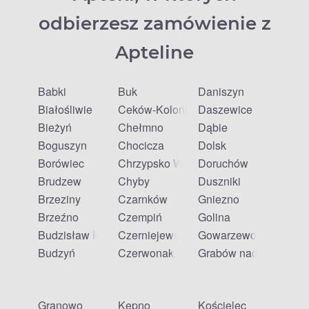
odbierzesz zamówienie z
Apteline
Babki
Buk
Daniszyn
Białośliwie
Ceków-Kolonia
Daszewice
Bieżyń
Chełmno
Dąbie
Boguszyn
Chocicza
Dolsk
Borówiec
Chrzypsko Wielkie
Doruchów
Brudzew
Chyby
Duszniki
Brzeziny
Czarnków
Gniezno
Brzeźno
Czempiń
Golina
Budzisław Kościelny
Czerniejewo
Gowarzewo
Budzyń
Czerwonak
Grabów nad Prosną
Granowo
Kępno
Kościelec