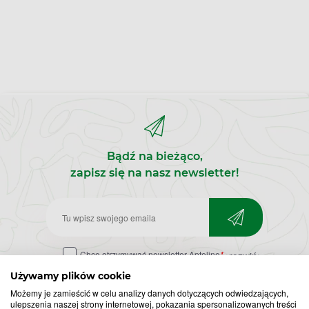
Bądź na bieżąco,
zapisz się na nasz newsletter!
Zapisz
do
Chcę otrzymywać newsletter Apteline
*
rozwiń>
newslettera
Używamy plików cookie
Możemy je zamieścić w celu analizy danych dotyczących odwiedzających,
ulepszenia naszej strony internetowej, pokazania spersonalizowanych treści