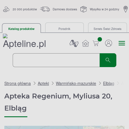
20 000 produktów
Darmowa dostawa
Wysyłka w 24 godziny
Katalog produktów
Poradnik
Serwis Świat Zdrowia
sztuk
Strona główna
Apteki
Warmińsko-mazurskie
Elbląg
Apt
Apteka Regenium, Myliusa 20,
Elbląg