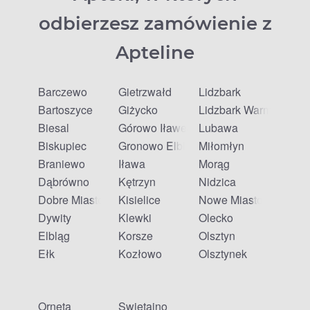
odbierzesz zamówienie z
Apteline
Barczewo
Gietrzwałd
Lidzbark
Bartoszyce
Giżycko
Lidzbark Warmiński
Biesal
Górowo Iławeckie
Lubawa
Biskupiec
Gronowo Elbląskie
Miłomłyn
Braniewo
Iława
Morąg
Dąbrówno
Kętrzyn
Nidzica
Dobre Miasto
Kisielice
Nowe Miasto Lubawsk
Dywity
Klewki
Olecko
Elbląg
Korsze
Olsztyn
Ełk
Kozłowo
Olsztynek
Orneta
Świętajno