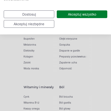
Witamina D
Termometry
Dostosuj
Akceptuj wszystko
Witamina C
Krople do nosa
Krople do oczu
Inhalacje
Akceptuj niezbędne
Tran
Katar
Paracetamol
Kaszel
Ibuprofen
Olejki eteryczne
Melatonina
Gorączka
Elektrolity
Drapanie w gardle
Kolagen
Preparaty przeciwwirusowe
Zatoki
Zapalenie ucha
Woda morska
Odporność
Witaminy i minerały
Ból
Cynk
Ból brzucha
Witamina B12
Ból gardła
Kwasy omega
Ból głowy