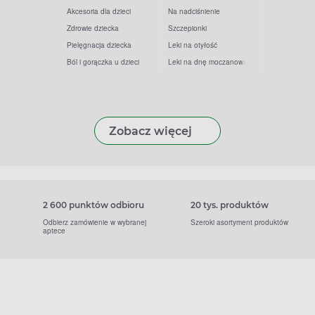
Akcesoria dla dzieci
Na nadciśnienie
Zdrowie dziecka
Szczepionki
Pielęgnacja dziecka
Leki na otyłość
Ból i gorączka u dzieci
Leki na dnę moczanową
Zobacz więcej
2 600 punktów odbioru
20 tys. produktów
Odbierz zamówienie w wybranej
Szeroki asortyment produktów
aptece