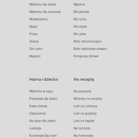
Witaminy dla dzieci
Migrena
Witaminy dla seniorów
Ból pleców
Multiwitaminy
Ból ucha
Wapń
Ból zatok
Potas
Ból zęba
Żelazo
Bóle menstruacyjne
Żeń-szeń
Bóle mięśniowo-stawowe
Magnez
Kompresy żelowe
Mama i dziecko
Na receptę
Witaminy w ciąży
Na pasożyty
Probiotyki dla dzieci
Minerały na receptę
Kwas foliowy
Leki na cukrzycę
Odparzenia
Leki na grzybicę
Na katar dla dzieci
Leki na trądzik
Laktacja
Na tarczycę
Kosmetyki dla mam
Na hemoroidy