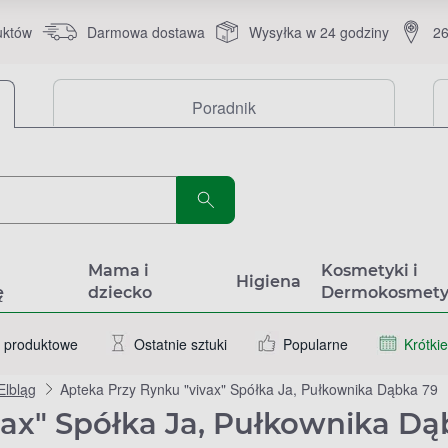
uktów
Darmowa dostawa
Wysyłka w 24 godziny
26
Poradnik
a
Mama i
Kosmetyki i
Higiena
ę
dziecko
Dermokosmety
 produktowe
Ostatnie sztuki
Popularne
Krótkie
Elbląg
Apteka Przy Rynku "vivax" Spółka Ja, Pułkownika Dąbka 79
ax" Spółka Ja, Pułkownika Dąb