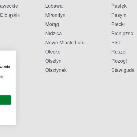
ławeckie
Lubawa
Pasłęk
Elbląskie
Miłomłyn
Pasym
Morąg
Piecki
Nidzica
Pieniężno
Nowe Miasto Lubawskie
Pisz
Olecko
Reszel
Olsztyn
Rozogi
szenia
Olsztynek
Stawiguda
cej