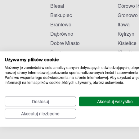
Biesal
Górowo I
Biskupiec
Gronowo 
Braniewo
Iława
Dąbrówno
Kętrzyn
Dobre Miasto
Kisielice
Dywity
Klewki
Używamy plików cookie
Elbląg
Korsze
Możemy je zamieścić w celu analizy danych dotyczących odwiedzających, ulep
Ełk
Kozłowo
naszej strony internetowej, pokazania spersonalizowanych treści i zapewnienia
Państwu wspaniałego doświadczenia na stronie internetowej. Aby uzyskać wię
informacji na temat plików cookie, których używamy, otwórz ustawienia.
Dostosuj
Akceptuj wszystko
Akceptuj niezbędne