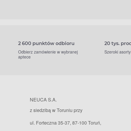
2 600 punktów odbioru
20 tys. pr
Odbierz zamówienie w wybranej
Szeroki asort
aptece
NEUCA S.A.
z siedzibą w Toruniu przy
ul. Forteczna 35-37, 87-100 Toruń,