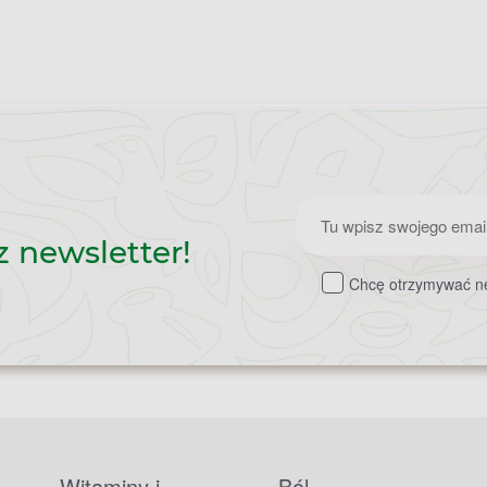
Zapisz
z newsletter!
do
Chcę otrzymywać ne
newslettera
Witaminy i
Ból