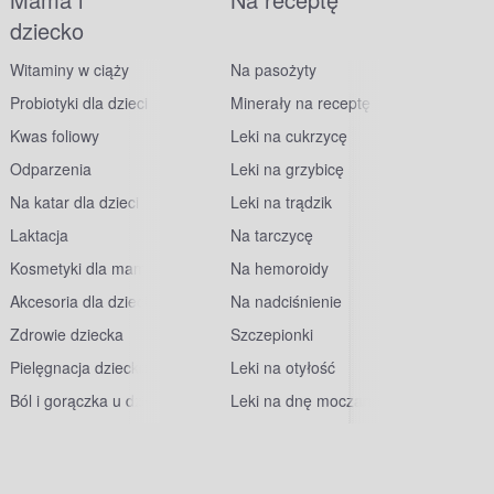
dziecko
Witaminy w ciąży
Na pasożyty
Probiotyki dla dzieci
Minerały na receptę
Kwas foliowy
Leki na cukrzycę
Odparzenia
Leki na grzybicę
Na katar dla dzieci
Leki na trądzik
Laktacja
Na tarczycę
Kosmetyki dla mam
Na hemoroidy
Akcesoria dla dzieci
Na nadciśnienie
Zdrowie dziecka
Szczepionki
Pielęgnacja dziecka
Leki na otyłość
Ból i gorączka u dzieci
Leki na dnę moczanową