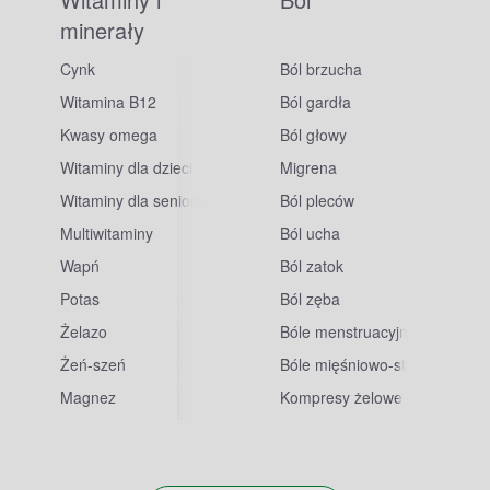
minerały
Cynk
Ból brzucha
Witamina B12
Ból gardła
Kwasy omega
Ból głowy
Witaminy dla dzieci
Migrena
Witaminy dla seniorów
Ból pleców
Multiwitaminy
Ból ucha
Wapń
Ból zatok
Potas
Ból zęba
sowe
Żelazo
Bóle menstruacyjne
Żeń-szeń
Bóle mięśniowo-stawowe
Magnez
Kompresy żelowe