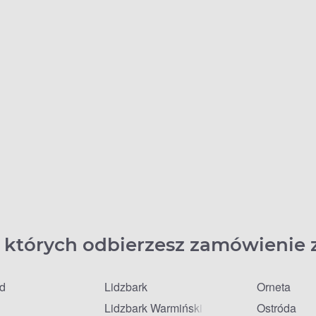
 których odbierzesz zamówienie 
łd
Lidzbark
Orneta
Lidzbark Warmiński
Ostróda