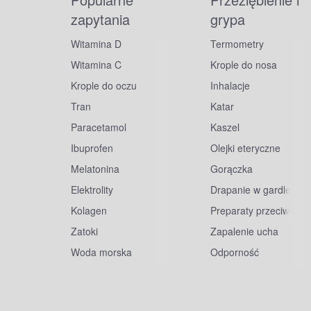
zapytania
grypa
Witamina D
Termometry
Witamina C
Krople do nosa
Krople do oczu
Inhalacje
Tran
Katar
Paracetamol
Kaszel
Ibuprofen
Olejki eteryczne
Melatonina
Gorączka
Elektrolity
Drapanie w gardle
Kolagen
Preparaty przeciwwiru
Zatoki
Zapalenie ucha
Woda morska
Odporność