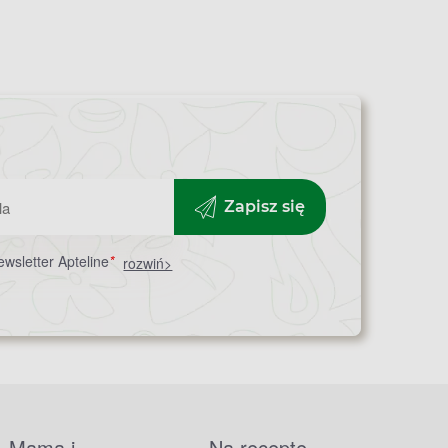
Zapisz się
wsletter Apteline
*
rozwiń>
Mama i
Na receptę