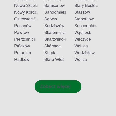
Nowa Słupia
Samsonów
Stary Bostów
Nowy Korczyn
Sandomierz
Staszów
Ostrowiec Świętokrzyski
Serwis
Stąporków
Pacanów
Sędziszów
Suchedniów
Pawłów
Skalbmierz
Wąchock
Pierzchnica
Skarżysko-Kamienna
Wilczyce
Pińczów
Skórnice
Wiślica
Połaniec
Słupia
Wodzisław
Radków
Stara Wieś
Wolica
Zobacz więcej