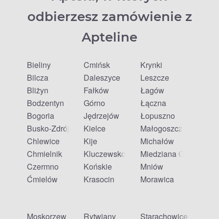
odbierzesz zamówienie z
Apteline
Bieliny
Ćmińsk
Krynki
Bilcza
Daleszyce
Leszcze
Bliżyn
Fałków
Łagów
Bodzentyn
Górno
Łączna
Bogoria
Jędrzejów
Łopuszno
Busko-Zdrój
Kielce
Małogoszcz
Chlewice
Kije
Michałów
Chmielnik
Kluczewsko
Miedziana Góra
Czermno
Końskie
Mniów
Ćmielów
Krasocin
Morawica
Moskorzew
Rytwiany
Starachowice