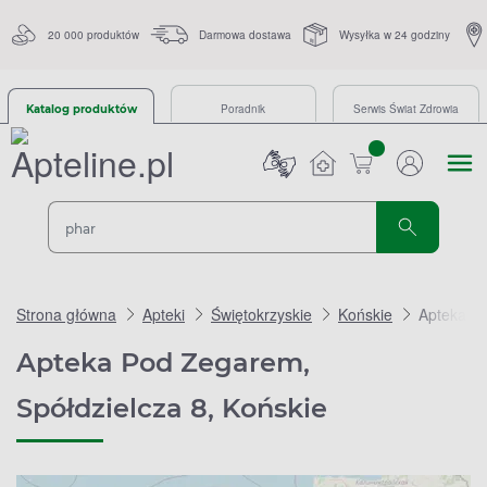
20 000 produktów
Darmowa dostawa
Wysyłka w 24 godziny
Poradnik
Serwis Świat Zdrowia
Katalog produktów
sztuk
Strona główna
Apteki
Świętokrzyskie
Końskie
Apteka Po
Apteka Pod Zegarem,
Spółdzielcza 8, Końskie