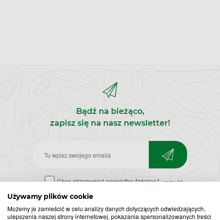
Bądź na bieżąco,
zapisz się na nasz newsletter!
Zapisz
do
Chcę otrzymywać newsletter Apteline
*
rozwiń>
newslettera
Używamy plików cookie
Możemy je zamieścić w celu analizy danych dotyczących odwiedzających,
ulepszenia naszej strony internetowej, pokazania spersonalizowanych treści