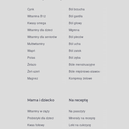
Cynk
Ból brzucha
Witamina B12
Ból gardła
Kwasy omega
Ból głowy
Witaminy dla dzieci
Migrena
Witaminy dla seniorów
Ból pleców
Multiwitaminy
Ból ucha
Wapń
Ból zatok
Potas
Ból zęba
Żelazo
Bóle menstruacyjne
Żeń-szeń
Bóle mięśniowo-stawowe
Magnez
Kompresy żelowe
Mama i dziecko
Na receptę
Witaminy w ciąży
Na pasożyty
Probiotyki dla dzieci
Minerały na receptę
Kwas foliowy
Leki na cukrzycę