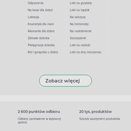
Odparzenia
Leki na grzybicę
Na katar dla dzieci
Leki na trądzik
Laktacja
Na tarczycę
Kosmetyki dla mam
Na hemoroidy
Akcesoria dla dzieci
Na nadciśnienie
Zdrowie dziecka
Szczepionki
Pielęgnacja dziecka
Leki na otyłość
Ból i gorączka u dzieci
Leki na dnę moczanową
Zobacz więcej
2 600 punktów odbioru
20 tys. produktów
Odbierz zamówienie w wybranej
Szeroki asortyment produktów
aptece