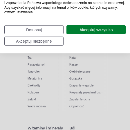
i zapewnienia Państwu wspaniałego doświadczenia na stronie internetowej.
Aby uzyskać więcej informacji na temat plików cookie, których używamy,
otwórz ustawienia.
Popularne zapytania
Przeziębienie i grypa
Dostosuj
Akceptuj wszystko
Witamina D
Termometry
Akceptuj niezbędne
Witamina C
Krople do nosa
Krople do oczu
Inhalacje
Tran
Katar
Paracetamol
Kaszel
Ibuprofen
Olejki eteryczne
Melatonina
Gorączka
Elektrolity
Drapanie w gardle
Kolagen
Preparaty przeciwwirusowe
Zatoki
Zapalenie ucha
Woda morska
Odporność
Witaminy i minerały
Ból