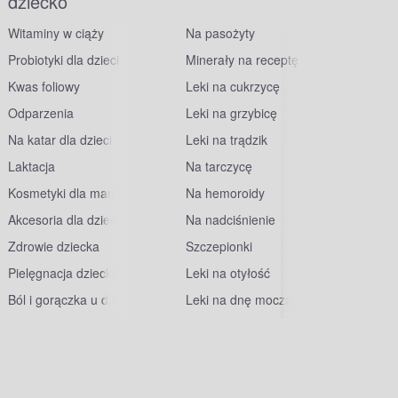
dziecko
Witaminy w ciąży
Na pasożyty
Probiotyki dla dzieci
Minerały na receptę
Kwas foliowy
Leki na cukrzycę
Odparzenia
Leki na grzybicę
Na katar dla dzieci
Leki na trądzik
Laktacja
Na tarczycę
Kosmetyki dla mam
Na hemoroidy
Akcesoria dla dzieci
Na nadciśnienie
Zdrowie dziecka
Szczepionki
Pielęgnacja dziecka
Leki na otyłość
Ból i gorączka u dzieci
Leki na dnę moczanową