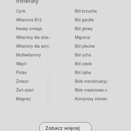
minerały
Cynk
Ból brzucha
Witamina B12
Ból gardła
Kwasy omega
Ból głowy
Witaminy dla dzieci
Migrena
Witaminy dla seniorów
Ból pleców
Multiwitaminy
Ból ucha
Wapń
Ból zatok
Potas
Ból zęba
sowe
Żelazo
Bóle menstruacyjne
Żeń-szeń
Bóle mięśniowo-stawowe
Magnez
Kompresy żelowe
Zobacz więcej