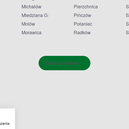
Michałów
Pierzchnica
S
Miedziana Góra
Pińczów
S
Mniów
Połaniec
S
Morawica
Radków
S
Zobacz więcej
szenia