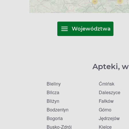
Województwa
Apteki, w
Bieliny
Ćmińsk
Bilcza
Daleszyce
Bliżyn
Fałków
Bodzentyn
Górno
Bogoria
Jędrzejów
Busko-Zdrój
Kielce