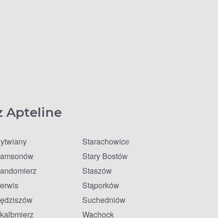
z Apteline
ytwiany
Starachowice
amsonów
Stary Bostów
andomierz
Staszów
erwis
Stąporków
ędziszów
Suchedniów
kalbmierz
Wąchock