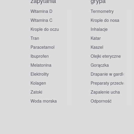
zapytania
grypa
Witamina D
Termometry
Witamina C
Krople do nosa
Krople do oczu
Inhalacje
Tran
Katar
Paracetamol
Kaszel
Ibuprofen
Olejki eteryczne
Melatonina
Gorączka
Elektrolity
Drapanie w gardle
Kolagen
Preparaty przeciwwiru
Zatoki
Zapalenie ucha
Woda morska
Odporność