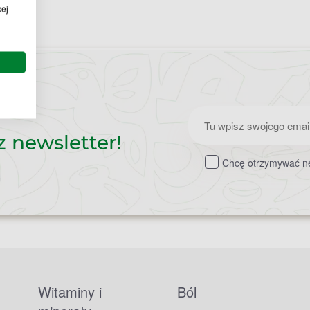
cej
Zapisz
z newsletter!
do
Chcę otrzymywać ne
newslettera
Witaminy i
Ból