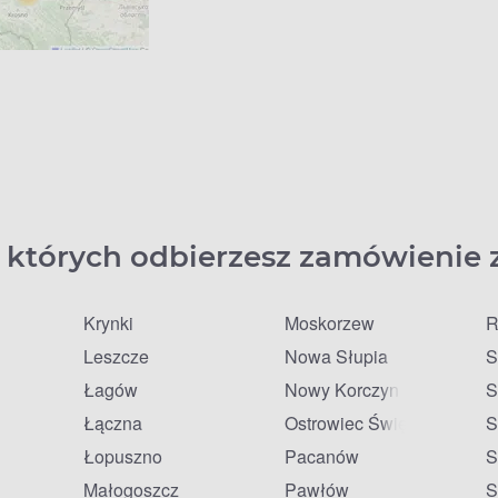
 których odbierzesz zamówienie 
Krynki
Moskorzew
R
Leszcze
Nowa Słupia
S
Łagów
Nowy Korczyn
S
Łączna
Ostrowiec Świętokrzyski
S
Łopuszno
Pacanów
S
Małogoszcz
Pawłów
S