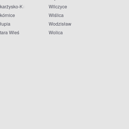
karżysko-Kamienna
Wilczyce
kórnice
Wiślica
łupia
Wodzisław
tara Wieś
Wolica