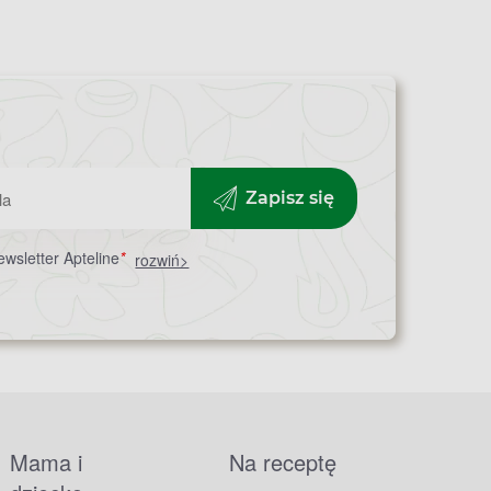
Zapisz się
wsletter Apteline
*
rozwiń>
Mama i
Na receptę