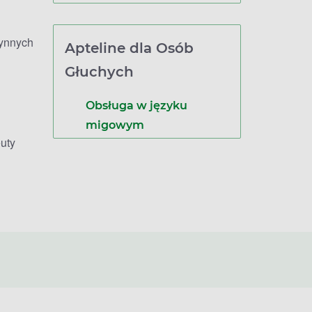
zynnych
Apteline dla Osób
Głuchych
Obsługa w języku
migowym
uty