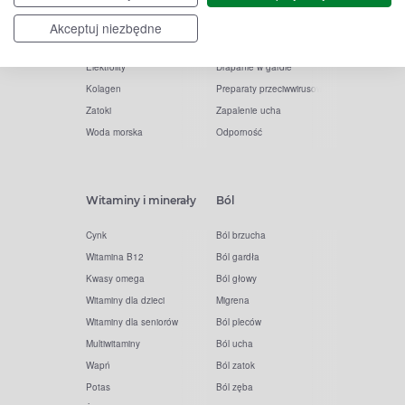
Paracetamol
Kaszel
Ibuprofen
Olejki eteryczne
Akceptuj niezbędne
Melatonina
Gorączka
Elektrolity
Drapanie w gardle
Kolagen
Preparaty przeciwwirusowe
Zatoki
Zapalenie ucha
Woda morska
Odporność
Witaminy i minerały
Ból
Cynk
Ból brzucha
Witamina B12
Ból gardła
Kwasy omega
Ból głowy
Witaminy dla dzieci
Migrena
Witaminy dla seniorów
Ból pleców
Multiwitaminy
Ból ucha
Wapń
Ból zatok
Potas
Ból zęba