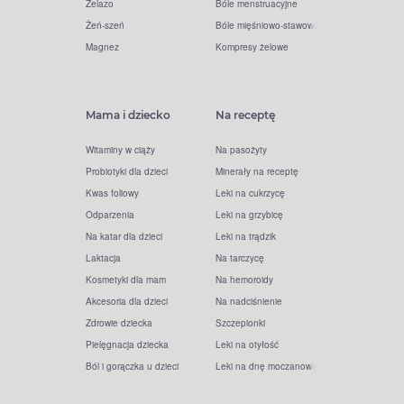
Żelazo
Bóle menstruacyjne
Żeń-szeń
Bóle mięśniowo-stawowe
Magnez
Kompresy żelowe
Mama i dziecko
Na receptę
Witaminy w ciąży
Na pasożyty
Probiotyki dla dzieci
Minerały na receptę
Kwas foliowy
Leki na cukrzycę
Odparzenia
Leki na grzybicę
Na katar dla dzieci
Leki na trądzik
Laktacja
Na tarczycę
Kosmetyki dla mam
Na hemoroidy
Akcesoria dla dzieci
Na nadciśnienie
Zdrowie dziecka
Szczepionki
Pielęgnacja dziecka
Leki na otyłość
Ból i gorączka u dzieci
Leki na dnę moczanową