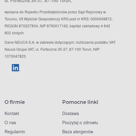
ul. Forteczna 35-37, 87-100 Toruń,
wpisana do Rejestru Przedsiębiorców przez Sąd Rejonowy w
Toruniu, VII Wydział Gospodarczy KRS pod nr KRS: 0000049872,
REGON 870227804, NIP 8790017162, kapitał zakładowy 4 642
802 złotych.
Dane NEUCA S.A. w zakresie dotyczącym: rozliczania podatku VAT:
Neuca Grupa VAT, ul. Forteczna 35-37, 87-100 Toruń, NIP:
1070047823
O firmie
Pomocne linki
Kontakt
Dostawa
O nas
Poczytaj o zdrowiu
Regulamin
Baza alergenów