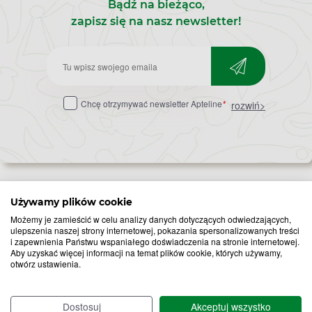
Bądź na bieżąco,
zapisz się na nasz newsletter!
Zapisz
do
Chcę otrzymywać newsletter Apteline
*
rozwiń>
newslettera
Używamy plików cookie
Możemy je zamieścić w celu analizy danych dotyczących odwiedzających,
Popularne zapytania
Przeziębienie i grypa
ulepszenia naszej strony internetowej, pokazania spersonalizowanych treści
i zapewnienia Państwu wspaniałego doświadczenia na stronie internetowej.
Witamina D
Termometry
Aby uzyskać więcej informacji na temat plików cookie, których używamy,
otwórz ustawienia.
Witamina C
Krople do nosa
Krople do oczu
Inhalacje
Tran
Katar
Dostosuj
Akceptuj wszystko