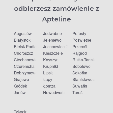
odbierzesz zamówienie z
Apteline
Augustów
Jedwabne
Porosły
Białystok
Jeleniewo
Poświętne
Bielsk Podlaski
Juchnowiec Górny
Przerośl
Choroszcz
Kleszczele
Rajgród
Ciechanowiec
Knyszyn
Rutka-Tartak
Czeremcha
Krupniki
Sobolewo
Dobrzyniewo Duże
Lipsk
Sokółka
Grajewo
Łapy
Stanisławowo
Gródek
Łomża
Suwałki
Janów
Nowodworce
Turośl
Tykocin