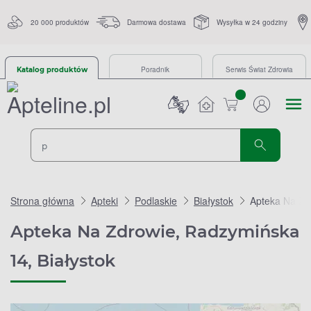
20 000 produktów
Darmowa dostawa
Wysyłka w 24 godziny
Poradnik
Serwis Świat Zdrowia
Katalog produktów
sztuk
Strona główna
Apteki
Podlaskie
Białystok
Apteka Na Zd
Apteka Na Zdrowie, Radzymińska
14, Białystok