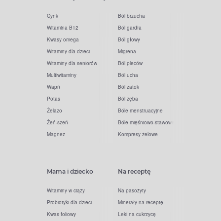
Cynk
Ból brzucha
Witamina B12
Ból gardła
Kwasy omega
Ból głowy
Witaminy dla dzieci
Migrena
Witaminy dla seniorów
Ból pleców
Multiwitaminy
Ból ucha
Wapń
Ból zatok
Potas
Ból zęba
Żelazo
Bóle menstruacyjne
Żeń-szeń
Bóle mięśniowo-stawowe
Magnez
Kompresy żelowe
Mama i dziecko
Na receptę
Witaminy w ciąży
Na pasożyty
Probiotyki dla dzieci
Minerały na receptę
Kwas foliowy
Leki na cukrzycę