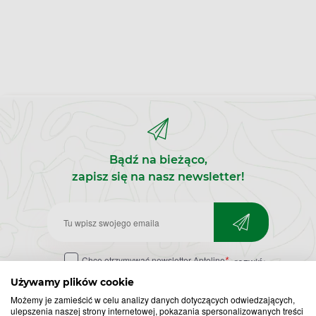
Bądź na bieżąco,
zapisz się na nasz newsletter!
Zapisz
do
Chcę otrzymywać newsletter Apteline
rozwiń>
*
newslettera
Używamy plików cookie
Możemy je zamieścić w celu analizy danych dotyczących odwiedzających,
ulepszenia naszej strony internetowej, pokazania spersonalizowanych treści