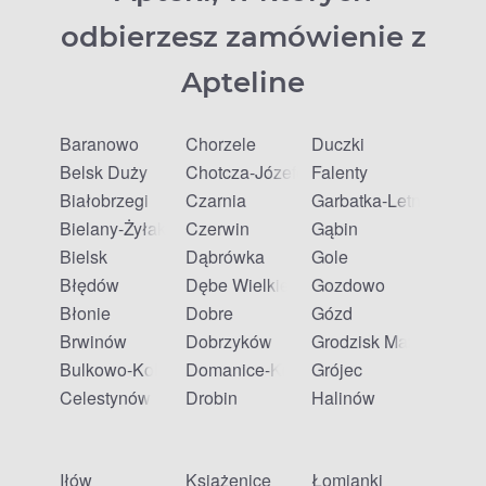
odbierzesz zamówienie z
Apteline
Baranowo
Chorzele
Duczki
Belsk Duży
Chotcza-Józefów
Falenty
Białobrzegi
Czarnia
Garbatka-Letnisko
Bielany-Żyłaki
Czerwin
Gąbin
Bielsk
Dąbrówka
Gole
Błędów
Dębe Wielkie
Gozdowo
Błonie
Dobre
Gózd
Brwinów
Dobrzyków
Grodzisk Mazowiecki
Bulkowo-Kolonia
Domanice-Kolonia
Grójec
Celestynów
Drobin
Halinów
Iłów
Książenice
Łomianki