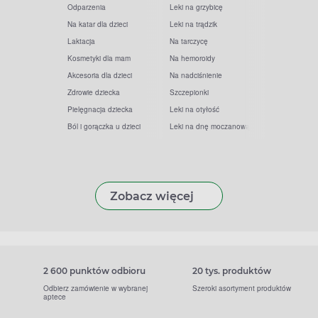
Odparzenia
Leki na grzybicę
Na katar dla dzieci
Leki na trądzik
Laktacja
Na tarczycę
Kosmetyki dla mam
Na hemoroidy
Akcesoria dla dzieci
Na nadciśnienie
Zdrowie dziecka
Szczepionki
Pielęgnacja dziecka
Leki na otyłość
Ból i gorączka u dzieci
Leki na dnę moczanową
Zobacz więcej
2 600 punktów odbioru
20 tys. produktów
Odbierz zamówienie w wybranej
Szeroki asortyment produktów
aptece