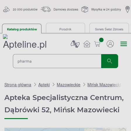
20 000 produktów
Darmowa dostawa
Wysyłka w 24 godziny
Poradnik
Serwis Świat Zdrowia
Katalog produktów
sztuk
Strona główna
Apteki
Mazowieckie
Mińsk Mazowiecki
A
Apteka Specjalistyczna Centrum,
Dąbrówki 52, Mińsk Mazowiecki