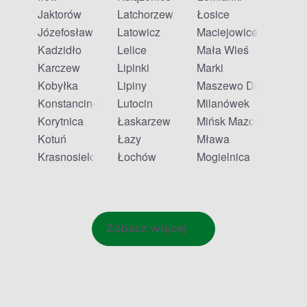
Jaktorów
Latchorzew
Łosice
Józefosław
Latowicz
Maciejowice
Kadzidło
Lelice
Mała Wieś
Karczew
Lipinki
Marki
Kobyłka
Lipiny
Maszewo Duże
Konstancin-Jeziorna
Lutocin
Milanówek
Korytnica
Łaskarzew
Mińsk Mazowiecki
Kotuń
Łazy
Mława
Krasnosielc
Łochów
Mogielnica
Zobacz więcej