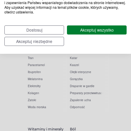
i zapewnienia Państwu wspaniałego doświadczenia na stronie internetowej.
Aby uzyskać więcej informacji na temat plików cookie, których używamy,
otwórz ustawienia.
Popularne zapytania
Przeziębienie i grypa
Dostosuj
Akceptuj wszystko
Witamina D
Termometry
Akceptuj niezbędne
Witamina C
Krople do nosa
Krople do oczu
Inhalacje
Tran
Katar
Paracetamol
Kaszel
Ibuprofen
Olejki eteryczne
Melatonina
Gorączka
Elektrolity
Drapanie w gardle
Kolagen
Preparaty przeciwwirusowe
Zatoki
Zapalenie ucha
Woda morska
Odporność
Witaminy i minerały
Ból