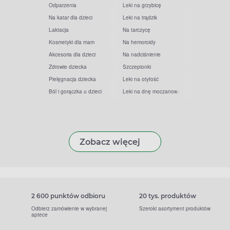
Odparzenia
Leki na grzybicę
Na katar dla dzieci
Leki na trądzik
Laktacja
Na tarczycę
Kosmetyki dla mam
Na hemoroidy
Akcesoria dla dzieci
Na nadciśnienie
Zdrowie dziecka
Szczepionki
Pielęgnacja dziecka
Leki na otyłość
Ból i gorączka u dzieci
Leki na dnę moczanową
Zobacz więcej
2 600 punktów odbioru
20 tys. produktów
Odbierz zamówienie w wybranej
Szeroki asortyment produktów
aptece