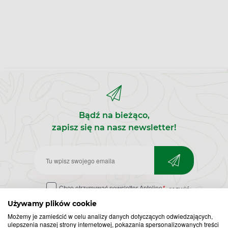
Bądź na bieżąco,
zapisz się na nasz newsletter!
Zapisz
do
Chcę otrzymywać newsletter Apteline
*
rozwiń>
newslettera
Używamy plików cookie
Możemy je zamieścić w celu analizy danych dotyczących odwiedzających,
ulepszenia naszej strony internetowej, pokazania spersonalizowanych treści