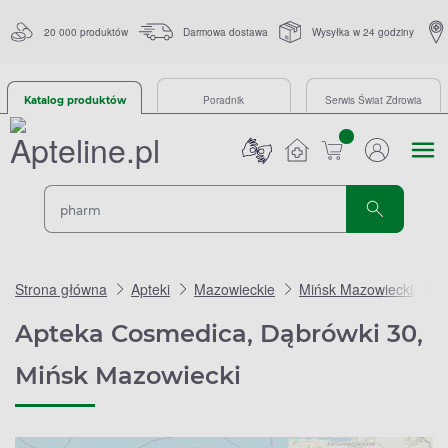
20 000 produktów
Darmowa dostawa
Wysyłka w 24 godziny
Poradnik
Serwis Świat Zdrowia
Katalog produktów
sztuk
Strona główna
Apteki
Mazowieckie
Mińsk Mazowiecki
A
Apteka Cosmedica, Dąbrówki 30,
Mińsk Mazowiecki