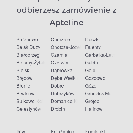
odbierzesz zamówienie z
Apteline
Baranowo
Chorzele
Duczki
Belsk Duży
Chotcza-Józefów
Falenty
Białobrzegi
Czarnia
Garbatka-Letnisko
Bielany-Żyłaki
Czerwin
Gąbin
Bielsk
Dąbrówka
Gole
Błędów
Dębe Wielkie
Gozdowo
Błonie
Dobre
Gózd
Brwinów
Dobrzyków
Grodzisk Mazowiecki
Bulkowo-Kolonia
Domanice-Kolonia
Grójec
Celestynów
Drobin
Halinów
Iłów
Książenice
Łomianki