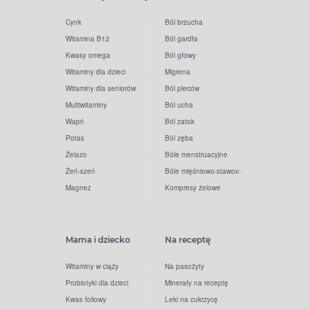
Cynk
Ból brzucha
Witamina B12
Ból gardła
Kwasy omega
Ból głowy
Witaminy dla dzieci
Migrena
Witaminy dla seniorów
Ból pleców
Multiwitaminy
Ból ucha
Wapń
Ból zatok
Potas
Ból zęba
Żelazo
Bóle menstruacyjne
Żeń-szeń
Bóle mięśniowo-stawowe
Magnez
Kompresy żelowe
Mama i dziecko
Na receptę
Witaminy w ciąży
Na pasożyty
Probiotyki dla dzieci
Minerały na receptę
Kwas foliowy
Leki na cukrzycę