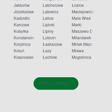
Jaktorów
Latchorzew
Łosice
Józefosław
Latowicz
Maciejowice
Kadzidło
Lelice
Mała Wieś
Karczew
Lipinki
Marki
Kobyłka
Lipiny
Maszewo Duże
Konstancin-Jeziorna
Lutocin
Milanówek
Korytnica
Łaskarzew
Mińsk Mazowiecki
Kotuń
Łazy
Mława
Krasnosielc
Łochów
Mogielnica
Zobacz więcej