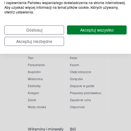
i zapewnienia Państwu wspaniałego doświadczenia na stronie internetowej.
Aby uzyskać więcej informacji na temat plików cookie, których używamy,
otwórz ustawienia.
Popularne zapytania
Przeziębienie i grypa
Dostosuj
Akceptuj wszystko
Witamina D
Termometry
Akceptuj niezbędne
Witamina C
Krople do nosa
Krople do oczu
Inhalacje
Tran
Katar
Paracetamol
Kaszel
Ibuprofen
Olejki eteryczne
Melatonina
Gorączka
Elektrolity
Drapanie w gardle
Kolagen
Preparaty przeciwwirusowe
Zatoki
Zapalenie ucha
Woda morska
Odporność
Witaminy i minerały
Ból