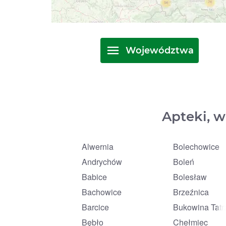
Województwa
Apteki, w
Alwernia
Bolechowice
Andrychów
Boleń
Babice
Bolesław
Bachowice
Brzeźnica
Barcice
Bukowina Tatr
Bębło
Chełmiec