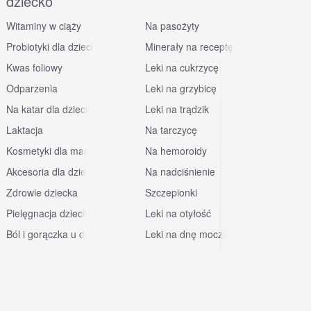
dziecko
Witaminy w ciąży
Na pasożyty
Probiotyki dla dzieci
Minerały na receptę
Kwas foliowy
Leki na cukrzycę
Odparzenia
Leki na grzybicę
Na katar dla dzieci
Leki na trądzik
Laktacja
Na tarczycę
Kosmetyki dla mam
Na hemoroidy
Akcesoria dla dzieci
Na nadciśnienie
Zdrowie dziecka
Szczepionki
Pielęgnacja dziecka
Leki na otyłość
Ból i gorączka u dzieci
Leki na dnę moczanową