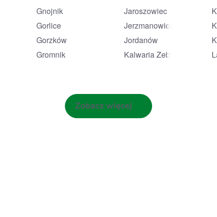
Gnojnik
Jaroszowiec
K
Gorlice
Jerzmanowice
K
Gorzków
Jordanów
K
Gromnik
Kalwaria Zebrzydowska
L
Zobacz więcej