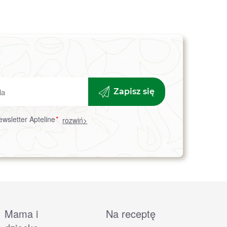
Zapisz się
wsletter Apteline
*
rozwiń>
Mama i
Na receptę