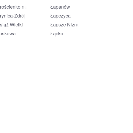
rościenko nad Dunajcem
Łapanów
rynica-Zdrój
Łapczyca
siąż Wielki
Łapsze Niżne
askowa
Łącko