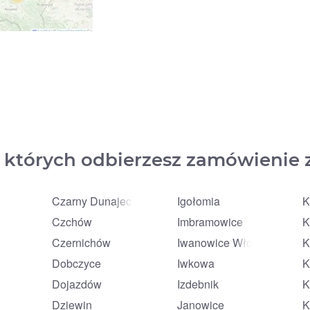
 których odbierzesz zamówienie 
Czarny Dunajec
Igołomia
K
Czchów
Imbramowice
K
Czernichów
Iwanowice Włościańskie
K
Dobczyce
Iwkowa
K
zańska
Dojazdów
Izdebnik
K
Dziewin
Janowice
K