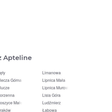
z Apteline
ęty
Limanowa
lecza Górna
Lipnica Mała
lucze
Lipnica Murowana
orzenna
Lisia Góra
oszyce Małe
Ludźmierz
raków
Łabowa