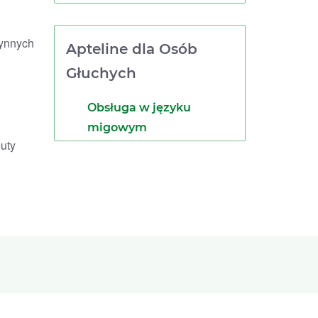
zynnych
Apteline dla Osób
Głuchych
Obsługa w języku
migowym
uty