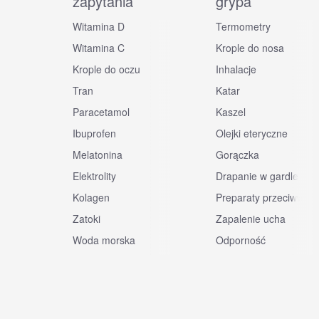
zapytania
grypa
Witamina D
Termometry
Witamina C
Krople do nosa
Krople do oczu
Inhalacje
Tran
Katar
Paracetamol
Kaszel
Ibuprofen
Olejki eteryczne
Melatonina
Gorączka
Elektrolity
Drapanie w gardle
Kolagen
Preparaty przeciwwiru
Zatoki
Zapalenie ucha
Woda morska
Odporność