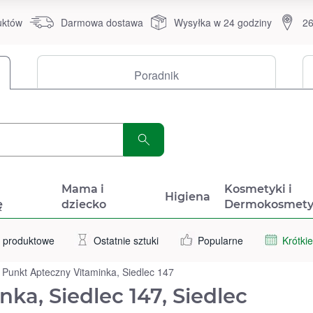
uktów
Darmowa dostawa
Wysyłka w 24 godziny
26
Poradnik
a
Mama i
Kosmetyki i
Higiena
ę
dziecko
Dermokosmety
 produktowe
Ostatnie sztuki
Popularne
Krótkie
Punkt Apteczny Vitaminka, Siedlec 147
ka, Siedlec 147, Siedlec