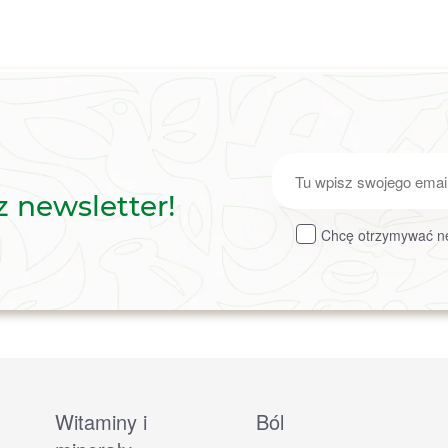
Zapisz
z newsletter!
do
Chcę otrzymywać ne
newslettera
Witaminy i
Ból