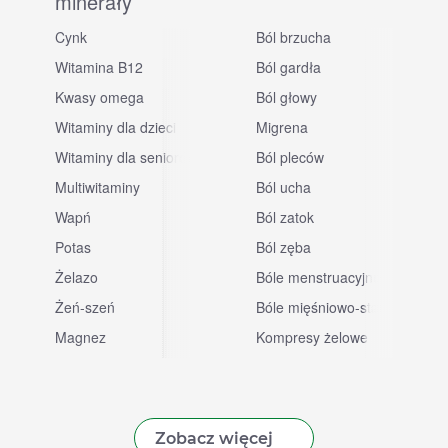
minerały
Cynk
Ból brzucha
Witamina B12
Ból gardła
Kwasy omega
Ból głowy
Witaminy dla dzieci
Migrena
Witaminy dla seniorów
Ból pleców
Multiwitaminy
Ból ucha
Wapń
Ból zatok
Potas
Ból zęba
sowe
Żelazo
Bóle menstruacyjne
Żeń-szeń
Bóle mięśniowo-stawowe
Magnez
Kompresy żelowe
Zobacz więcej