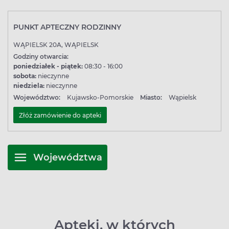
PUNKT APTECZNY RODZINNY
WĄPIELSK 20A, WĄPIELSK
Godziny otwarcia:
poniedziałek - piątek:
08:30 - 16:00
sobota:
nieczynne
niedziela:
nieczynne
Województwo:
Kujawsko-Pomorskie
Miasto:
Wąpielsk
Złóż zamówienie do apteki
Województwa
Apteki, w których