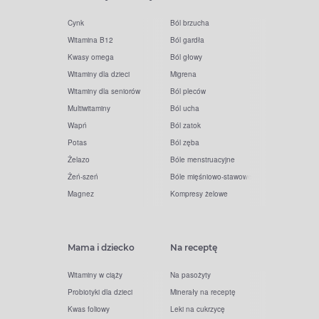
Cynk
Ból brzucha
Witamina B12
Ból gardła
Kwasy omega
Ból głowy
Witaminy dla dzieci
Migrena
Witaminy dla seniorów
Ból pleców
Multiwitaminy
Ból ucha
Wapń
Ból zatok
Potas
Ból zęba
Żelazo
Bóle menstruacyjne
Żeń-szeń
Bóle mięśniowo-stawowe
Magnez
Kompresy żelowe
Mama i dziecko
Na receptę
Witaminy w ciąży
Na pasożyty
Probiotyki dla dzieci
Minerały na receptę
Kwas foliowy
Leki na cukrzycę