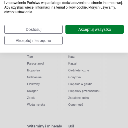
i zapewnienia Państwu wspaniałego doświadczenia na stronie internetowej.
Aby uzyskać więcej informacji na temat plików cookie, których używamy,
otwórz ustawienia.
Popularne zapytania
Przeziębienie i grypa
Dostosuj
Akceptuj wszystko
Witamina D
Termometry
Akceptuj niezbędne
Witamina C
Krople do nosa
Krople do oczu
Inhalacje
Tran
Katar
Paracetamol
Kaszel
Ibuprofen
Olejki eteryczne
Melatonina
Gorączka
Elektrolity
Drapanie w gardle
Kolagen
Preparaty przeciwwirusowe
Zatoki
Zapalenie ucha
Woda morska
Odporność
Witaminy i minerały
Ból