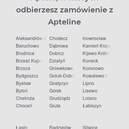
odbierzesz zamówienie z
Apteline
Aleksandrów Kujawski
Chodecz
Inowrocław
Baruchowo
Dąbrowa
Kamień Krajeński
Brodnica
Dobrcz
Kijewo Królewskie
Brześć Kujawski
Działyń
Koneck
Brzoza
Gniewkowo
Koronowo
Bydgoszcz
Golub-Dobrzyń
Kowalewo Pomorskie
Bysław
Gostycyn
Lipno
Bytoń
Górsk
Lisewo
Chełmża
Grudziądz
Lniano
Choceń
Gruta
Łabiszyn
Łasin
Radziejów
Śliwice