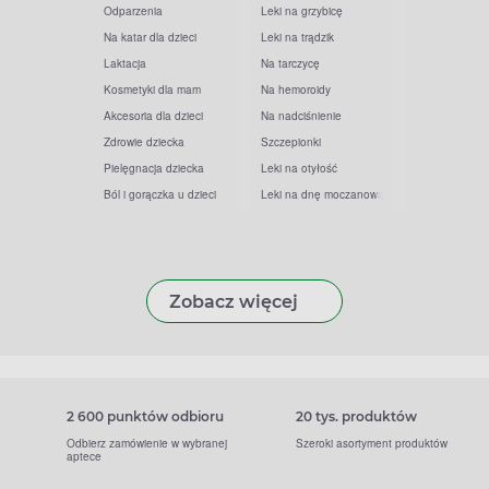
Odparzenia
Leki na grzybicę
Na katar dla dzieci
Leki na trądzik
Laktacja
Na tarczycę
Kosmetyki dla mam
Na hemoroidy
Akcesoria dla dzieci
Na nadciśnienie
Zdrowie dziecka
Szczepionki
Pielęgnacja dziecka
Leki na otyłość
Ból i gorączka u dzieci
Leki na dnę moczanową
Zobacz więcej
2 600 punktów odbioru
20 tys. produktów
Odbierz zamówienie w wybranej
Szeroki asortyment produktów
aptece