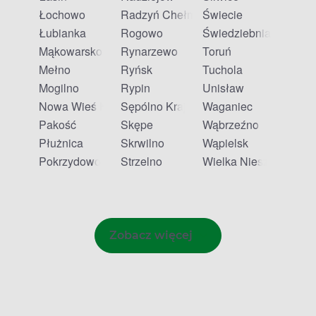
Łochowo
Radzyń Chełmiński
Świecie
Łubianka
Rogowo
Świedziebnia
Mąkowarsko
Rynarzewo
Toruń
Mełno
Ryńsk
Tuchola
Mogilno
Rypin
Unisław
Nowa Wieś Królewska
Sępólno Krajeńskie
Waganiec
Pakość
Skępe
Wąbrzeźno
Płużnica
Skrwilno
Wąpielsk
Pokrzydowo
Strzelno
Wielka Nieszawka
Zobacz więcej