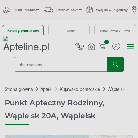
20 000 produktów
Darmowa dostawa
Wysyłka w 24 godziny
Poradnik
Serwis Świat Zdrowia
Katalog produktów
sztuk
Strona główna
Apteki
Kujawsko-pomorskie
Wąpielsk
Pu
Punkt Apteczny Rodzinny,
Wąpielsk 20A, Wąpielsk