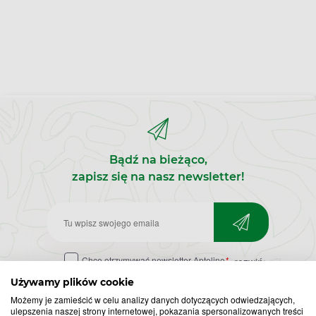
Bądź na bieżąco,
zapisz się na nasz newsletter!
Zapisz
do
Chcę otrzymywać newsletter Apteline
*
rozwiń>
newslettera
Używamy plików cookie
Możemy je zamieścić w celu analizy danych dotyczących odwiedzających,
ulepszenia naszej strony internetowej, pokazania spersonalizowanych treści