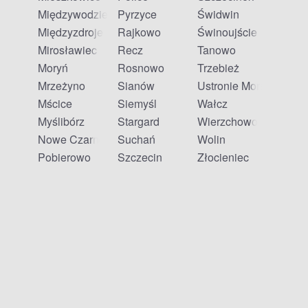
Międzywodzie
Pyrzyce
Świdwin
Międzyzdroje
Rajkowo
Świnoujście
Mirosławiec
Recz
Tanowo
Moryń
Rosnowo
Trzebież
Mrzeżyno
Sianów
Ustronie Morskie
Mścice
Siemyśl
Wałcz
Myślibórz
Stargard
Wierzchowo
Nowe Czarnowo
Suchań
Wolin
Pobierowo
Szczecin
Złocieniec