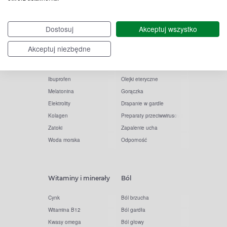
Witamina D
Termometry
Dostosuj
Akceptuj wszystko
Witamina C
Krople do nosa
Krople do oczu
Inhalacje
Akceptuj niezbędne
Tran
Katar
Paracetamol
Kaszel
Ibuprofen
Olejki eteryczne
Melatonina
Gorączka
Elektrolity
Drapanie w gardle
Kolagen
Preparaty przeciwwirusowe
Zatoki
Zapalenie ucha
Woda morska
Odporność
Witaminy i minerały
Ból
Cynk
Ból brzucha
Witamina B12
Ból gardła
Kwasy omega
Ból głowy