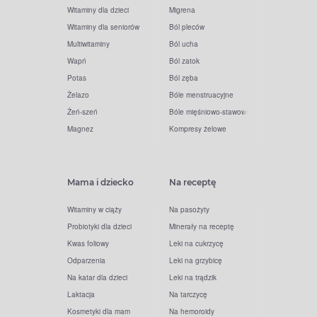
Witaminy dla dzieci
Migrena
Witaminy dla seniorów
Ból pleców
Multiwitaminy
Ból ucha
Wapń
Ból zatok
Potas
Ból zęba
Żelazo
Bóle menstruacyjne
Żeń-szeń
Bóle mięśniowo-stawowe
Magnez
Kompresy żelowe
Mama i dziecko
Na receptę
Witaminy w ciąży
Na pasożyty
Probiotyki dla dzieci
Minerały na receptę
Kwas foliowy
Leki na cukrzycę
Odparzenia
Leki na grzybicę
Na katar dla dzieci
Leki na trądzik
Laktacja
Na tarczycę
Kosmetyki dla mam
Na hemoroidy