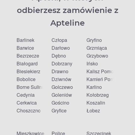
odbierzesz zamówienie z
Apteline
Barlinek
Człopa
Gryfino
Barwice
Darłowo
Grzmiąca
Bezrzecze
Dębno
Grzybowo
Białogard
Dobrzany
Ińsko
Biesiekierz
Drawno
Kalisz Pomorski
Bobolice
Dziwnów
Kamień Pomorski
Borne Sulinowo
Golczewo
Karlino
Cedynia
Goleniów
Kołobrzeg
Cerkwica
Gościno
Koszalin
Choszczno
Gryfice
Łobez
Mieszkowice
Police
Szczecinek