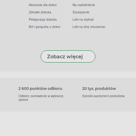
Akcesoria dla dzieci
Na nadciśnienie
Zdrowie dziecka
Szczepionki
Pielęgnacja dziecka
Leki na otyłość
Ból i gorączka u dzieci
Leki na dnę moczanową
Zobacz więcej
2 600 punktów odbioru
20 tys. produktów
Odbierz zamówienie w wybranej
Szeroki asortyment produktów
aptece