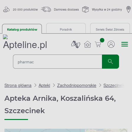
20 000 produktów
Darmowa dostawa
Wysyłka w 24 godziny
Poradnik
Serwis Świat Zdrowia
Katalog produktów
sztuk
Strona główna
Apteki
Zachodniopomorskie
Szczecinek
Apteka Arnika, Koszalińska 64,
Szczecinek