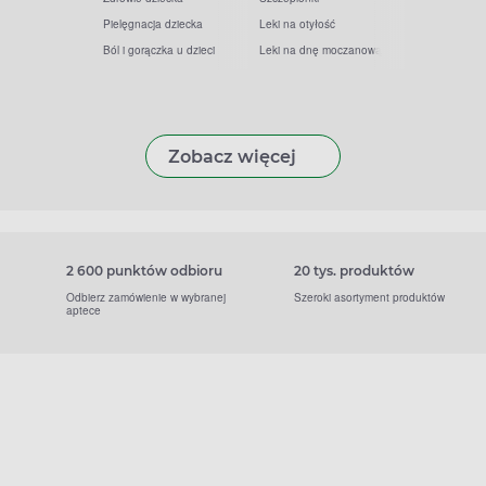
Pielęgnacja dziecka
Leki na otyłość
Ból i gorączka u dzieci
Leki na dnę moczanową
Zobacz więcej
2 600 punktów odbioru
20 tys. produktów
Odbierz zamówienie w wybranej
Szeroki asortyment produktów
aptece