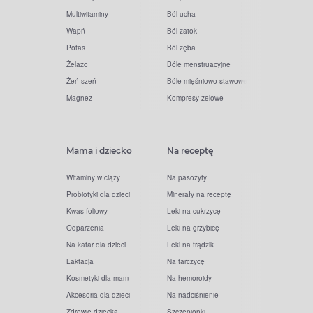
Multiwitaminy
Ból ucha
Wapń
Ból zatok
Potas
Ból zęba
Żelazo
Bóle menstruacyjne
Żeń-szeń
Bóle mięśniowo-stawowe
Magnez
Kompresy żelowe
Mama i dziecko
Na receptę
Witaminy w ciąży
Na pasożyty
Probiotyki dla dzieci
Minerały na receptę
Kwas foliowy
Leki na cukrzycę
Odparzenia
Leki na grzybicę
Na katar dla dzieci
Leki na trądzik
Laktacja
Na tarczycę
Kosmetyki dla mam
Na hemoroidy
Akcesoria dla dzieci
Na nadciśnienie
Zdrowie dziecka
Szczepionki