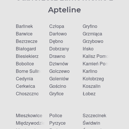
Apteline
Barlinek
Człopa
Gryfino
Barwice
Darłowo
Grzmiąca
Bezrzecze
Dębno
Grzybowo
Białogard
Dobrzany
Ińsko
Biesiekierz
Drawno
Kalisz Pomorski
Bobolice
Dziwnów
Kamień Pomorski
Borne Sulinowo
Golczewo
Karlino
Cedynia
Goleniów
Kołobrzeg
Cerkwica
Gościno
Koszalin
Choszczno
Gryfice
Łobez
Mieszkowice
Police
Szczecinek
Międzywodzie
Pyrzyce
Świdwin