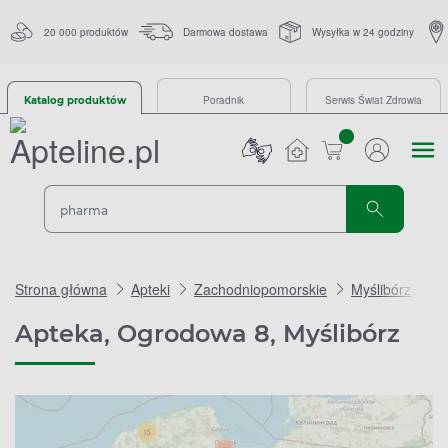
20 000 produktów
Darmowa dostawa
Wysyłka w 24 godziny
Poradnik
Serwis Świat Zdrowia
Katalog produktów
sztuk
Strona główna
Apteki
Zachodniopomorskie
Myślibórz
A
Apteka, Ogrodowa 8, Myślibórz