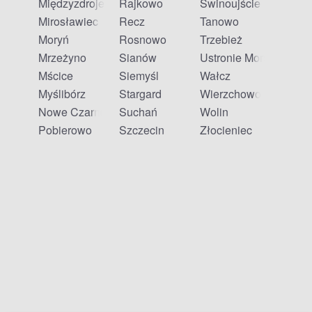
Międzyzdroje
Rajkowo
Świnoujście
Mirosławiec
Recz
Tanowo
Moryń
Rosnowo
Trzebież
Mrzeżyno
Sianów
Ustronie Morskie
Mścice
Siemyśl
Wałcz
Myślibórz
Stargard
Wierzchowo
Nowe Czarnowo
Suchań
Wolin
Pobierowo
Szczecin
Złocieniec