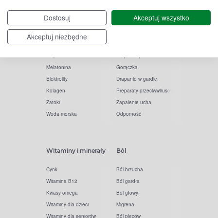
Witamina C
Krople do nosa
Dostosuj
Akceptuj wszystko
Krople do oczu
Inhalacje
Tran
Katar
Akceptuj niezbędne
Paracetamol
Kaszel
Ibuprofen
Olejki eteryczne
Melatonina
Gorączka
Elektrolity
Drapanie w gardle
Kolagen
Preparaty przeciwwirusowe
Zatoki
Zapalenie ucha
Woda morska
Odporność
Witaminy i minerały
Ból
Cynk
Ból brzucha
Witamina B12
Ból gardła
Kwasy omega
Ból głowy
Witaminy dla dzieci
Migrena
Witaminy dla seniorów
Ból pleców