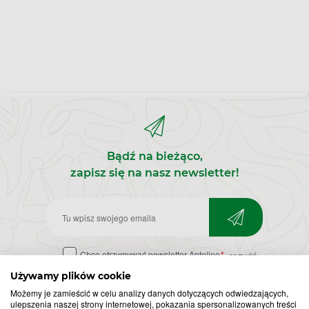
Bądź na bieżąco,
zapisz się na nasz newsletter!
Zapisz
do
Chcę otrzymywać newsletter Apteline
*
rozwiń>
newslettera
Używamy plików cookie
Możemy je zamieścić w celu analizy danych dotyczących odwiedzających,
ulepszenia naszej strony internetowej, pokazania spersonalizowanych treści