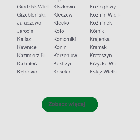
Grodzisk Wielkopolski
Kiszkowo
Koziegłowy
Grzebienisko
Kleczew
Koźmin Wielkopolski
Jaraczewo
Kłecko
Koźminek
Jarocin
Koło
Kórnik
Kalisz
Komorniki
Krajenka
Kawnice
Konin
Kramsk
Kazimierz Biskupi
Korzeniew
Krotoszyn
Kaźmierz
Kostrzyn
Krzycko Wielkie
Kębłowo
Kościan
Książ Wielkopolski
Zobacz więcej