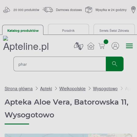
20 000 produktów
Darmowa dostawa
Wysyłka w 24 godziny
Poradnik
Serwis Świat Zdrowia
Katalog produktów
sztuk
Strona główna
Apteki
Wielkopolskie
Wysogotowo
Aptek
Apteka Aloe Vera, Batorowska 11,
Wysogotowo