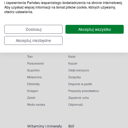
i zapewnienia Państwu wspaniałego doświadczenia na stronie internetowej.
Aby uzyskać więcej informacji na temat plików cookie, których używamy,
otwórz ustawienia.
Popularne zapytania
Przeziębienie i grypa
Dostosuj
Akceptuj wszystko
Witamina D
Termometry
Akceptuj niezbędne
Witamina C
Krople do nosa
Krople do oczu
Inhalacje
Tran
Katar
Paracetamol
Kaszel
Ibuprofen
Olejki eteryczne
Melatonina
Gorączka
Elektrolity
Drapanie w gardle
Kolagen
Preparaty przeciwwirusowe
Zatoki
Zapalenie ucha
Woda morska
Odporność
Witaminy i minerały
Ból