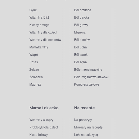
Cynk
Ból brzucha
Witamina B12
Ból gardła
Kwasy omega
Ból głowy
Witaminy dla dzieci
Migrena
Witaminy dla seniorów
Ból pleców
Multiwitaminy
Ból ucha
Wapń
Ból zatok
Potas
Ból zęba
Żelazo
Bóle menstruacyjne
Żeń-szeń
Bóle mięśniowo-stawowe
Magnez
Kompresy żelowe
Mama i dziecko
Na receptę
Witaminy w ciąży
Na pasożyty
Probiotyki dla dzieci
Minerały na receptę
Kwas foliowy
Leki na cukrzycę