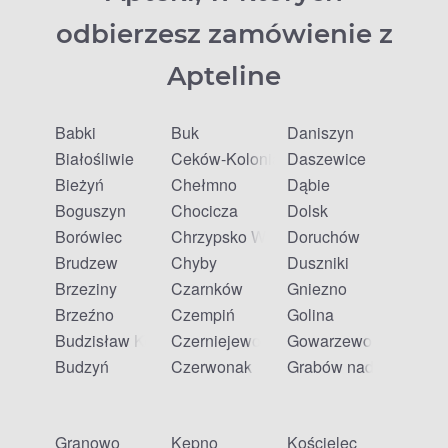
odbierzesz zamówienie z
Apteline
Babki
Buk
Daniszyn
Białośliwie
Ceków-Kolonia
Daszewice
Bieżyń
Chełmno
Dąbie
Boguszyn
Chocicza
Dolsk
Borówiec
Chrzypsko Wielkie
Doruchów
Brudzew
Chyby
Duszniki
Brzeziny
Czarnków
Gniezno
Brzeźno
Czempiń
Golina
Budzisław Kościelny
Czerniejewo
Gowarzewo
Budzyń
Czerwonak
Grabów nad Prosną
Granowo
Kępno
Kościelec