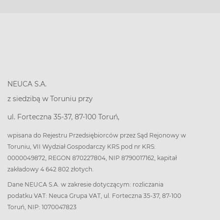
NEUCA S.A.
z siedzibą w Toruniu przy
ul. Forteczna 35-37, 87-100 Toruń,
wpisana do Rejestru Przedsiębiorców przez Sąd Rejonowy w
Toruniu, VII Wydział Gospodarczy KRS pod nr KRS:
0000049872, REGON 870227804, NIP 8790017162, kapitał
zakładowy 4 642 802 złotych.
Dane NEUCA S.A. w zakresie dotyczącym: rozliczania
podatku VAT: Neuca Grupa VAT, ul. Forteczna 35-37, 87-100
Toruń, NIP: 1070047823