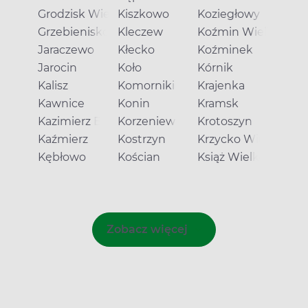
Grodzisk Wielkopolski
Kiszkowo
Koziegłowy
Grzebienisko
Kleczew
Koźmin Wielkopolsk
Jaraczewo
Kłecko
Koźminek
Jarocin
Koło
Kórnik
Kalisz
Komorniki
Krajenka
Kawnice
Konin
Kramsk
Kazimierz Biskupi
Korzeniew
Krotoszyn
Kaźmierz
Kostrzyn
Krzycko Wielkie
Kębłowo
Kościan
Książ Wielkopolski
Zobacz więcej