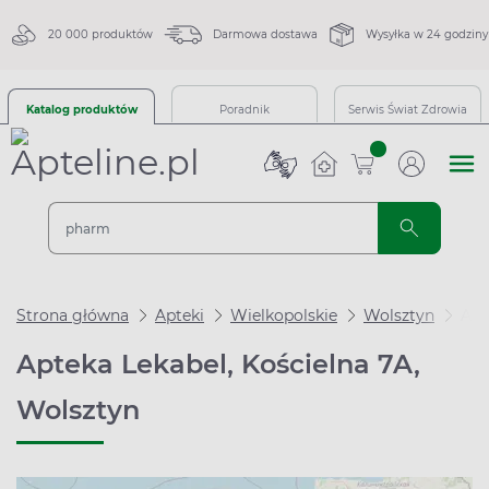
20 000 produktów
Darmowa dostawa
Wysyłka w 24 godziny
Katalog produktów
Poradnik
Serwis Świat Zdrowia
sztuk
Strona główna
Apteki
Wielkopolskie
Wolsztyn
Apt
Apteka Lekabel, Kościelna 7A,
Wolsztyn