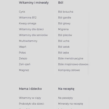
Witaminy i minerały
Ból
Cynk
Ból brzucha
Witamina B12
Ból gardła
Kwasy omega
Ból głowy
Witaminy dla dzieci
Migrena
Witaminy dla seniorów
Ból pleców
Multiwitaminy
Ból ucha
Wapń
Ból zatok
Potas
Ból zęba
Żelazo
Bóle menstruacyjne
Żeń-szeń
Bóle mięśniowo-stawowe
Magnez
Kompresy żelowe
Mama i dziecko
Na receptę
Witaminy w ciąży
Na pasożyty
Probiotyki dla dzieci
Minerały na receptę