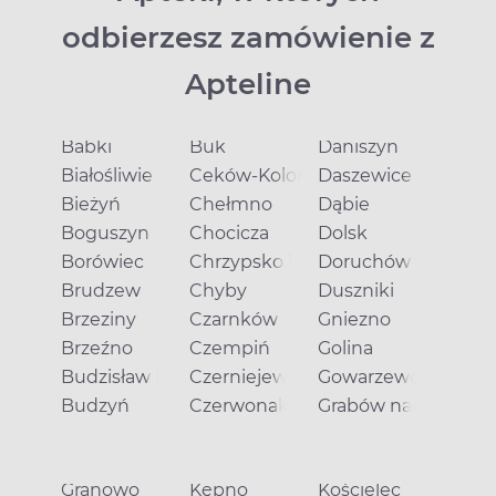
odbierzesz zamówienie z
Apteline
Babki
Buk
Daniszyn
Białośliwie
Ceków-Kolonia
Daszewice
Bieżyń
Chełmno
Dąbie
Boguszyn
Chocicza
Dolsk
Borówiec
Chrzypsko Wielkie
Doruchów
Brudzew
Chyby
Duszniki
Brzeziny
Czarnków
Gniezno
Brzeźno
Czempiń
Golina
Budzisław Kościelny
Czerniejewo
Gowarzewo
Budzyń
Czerwonak
Grabów nad Prosną
Granowo
Kępno
Kościelec