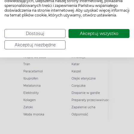
odwiedzających, ulepszenia naszej strony internetowej, pokazania
spersonalizowanych treści i zapewnienia Państwu wspaniałego
doświadczenia na stronie internetowej. Aby uzyskać więcej informacji
na temat plików cookie, których używamy, otwórz ustawienia.
Popularne zapytania
Przeziębienie i grypa
Dostosuj
Akceptuj wszystko
Witamina D
Termometry
Akceptuj niezbędne
Witamina C
Krople do nosa
Krople do oczu
Inhalacje
Tran
Katar
Paracetamol
Kaszel
Ibuprofen
Olejki eteryczne
Melatonina
Gorączka
Elektrolity
Drapanie w gardle
Kolagen
Preparaty przeciwwirusowe
Zatoki
Zapalenie ucha
Woda morska
Odporność