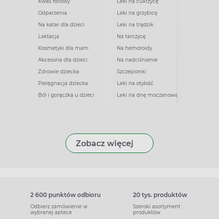
Kwas foliowy
Leki na cukrzycę
Odparzenia
Leki na grzybicę
Na katar dla dzieci
Leki na trądzik
Laktacja
Na tarczycę
Kosmetyki dla mam
Na hemoroidy
Akcesoria dla dzieci
Na nadciśnienie
Zdrowie dziecka
Szczepionki
Pielęgnacja dziecka
Leki na otyłość
Ból i gorączka u dzieci
Leki na dnę moczanową
Zobacz więcej
2 600 punktów odbioru
20 tys. produktów
Odbierz zamówienie w
Szeroki asortyment
wybranej aptece
produktów