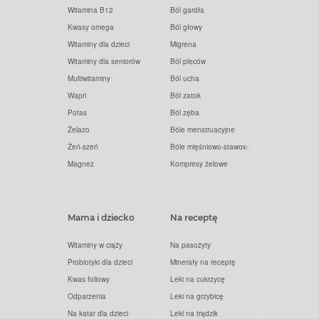
Witamina B12
Ból gardła
Kwasy omega
Ból głowy
Witaminy dla dzieci
Migrena
Witaminy dla seniorów
Ból pleców
Multiwitaminy
Ból ucha
Wapń
Ból zatok
Potas
Ból zęba
Żelazo
Bóle menstruacyjne
Żeń-szeń
Bóle mięśniowo-stawowe
Magnez
Kompresy żelowe
Mama i dziecko
Na receptę
Witaminy w ciąży
Na pasożyty
Probiotyki dla dzieci
Minerały na receptę
Kwas foliowy
Leki na cukrzycę
Odparzenia
Leki na grzybicę
Na katar dla dzieci
Leki na trądzik