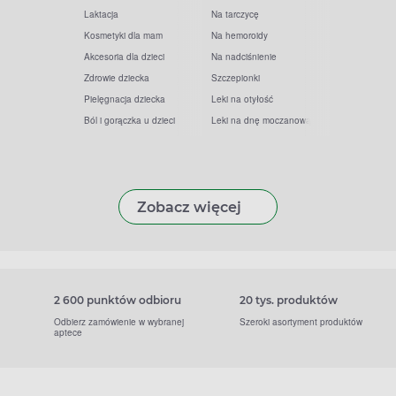
Laktacja
Na tarczycę
Kosmetyki dla mam
Na hemoroidy
Akcesoria dla dzieci
Na nadciśnienie
Zdrowie dziecka
Szczepionki
Pielęgnacja dziecka
Leki na otyłość
Ból i gorączka u dzieci
Leki na dnę moczanową
Zobacz więcej
2 600 punktów odbioru
20 tys. produktów
Odbierz zamówienie w wybranej
Szeroki asortyment produktów
aptece