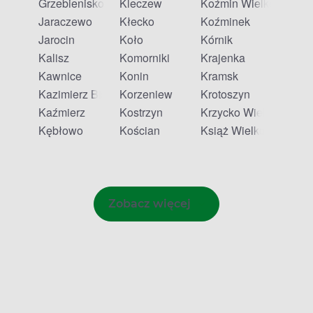
Grzebienisko
Kleczew
Koźmin Wielkopolski
Jaraczewo
Kłecko
Koźminek
Jarocin
Koło
Kórnik
Kalisz
Komorniki
Krajenka
Kawnice
Konin
Kramsk
Kazimierz Biskupi
Korzeniew
Krotoszyn
Kaźmierz
Kostrzyn
Krzycko Wielkie
Kębłowo
Kościan
Książ Wielkopolski
Zobacz więcej