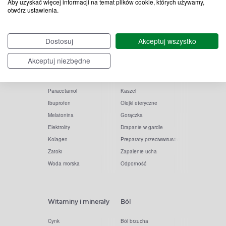
Aby uzyskać więcej informacji na temat plików cookie, których używamy,
otwórz ustawienia.
Popularne zapytania
Przeziębienie i grypa
Dostosuj
Akceptuj wszystko
Witamina D
Termometry
Witamina C
Krople do nosa
Akceptuj niezbędne
Krople do oczu
Inhalacje
Tran
Katar
Paracetamol
Kaszel
Ibuprofen
Olejki eteryczne
Melatonina
Gorączka
Elektrolity
Drapanie w gardle
Kolagen
Preparaty przeciwwirusowe
Zatoki
Zapalenie ucha
Woda morska
Odporność
Witaminy i minerały
Ból
Cynk
Ból brzucha