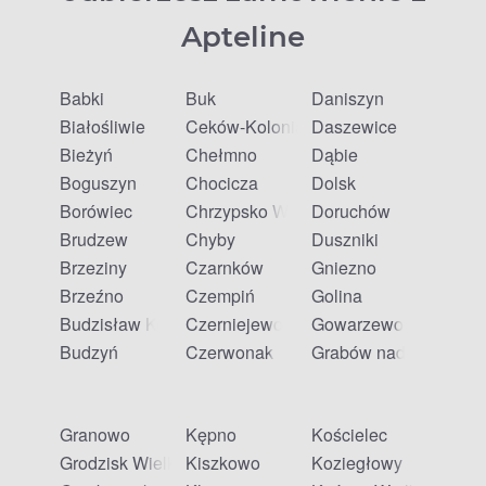
Apteline
Babki
Buk
Daniszyn
Białośliwie
Ceków-Kolonia
Daszewice
Bieżyń
Chełmno
Dąbie
Boguszyn
Chocicza
Dolsk
Borówiec
Chrzypsko Wielkie
Doruchów
Brudzew
Chyby
Duszniki
Brzeziny
Czarnków
Gniezno
Brzeźno
Czempiń
Golina
Budzisław Kościelny
Czerniejewo
Gowarzewo
Budzyń
Czerwonak
Grabów nad Prosną
Granowo
Kępno
Kościelec
Grodzisk Wielkopolski
Kiszkowo
Koziegłowy