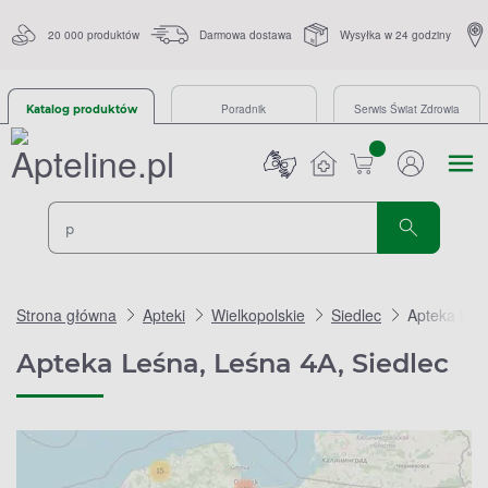
20 000 produktów
Darmowa dostawa
Wysyłka w 24 godziny
Poradnik
Serwis Świat Zdrowia
Katalog produktów
sztuk
Strona główna
Apteki
Wielkopolskie
Siedlec
Apteka Leś
Apteka Leśna, Leśna 4A, Siedlec