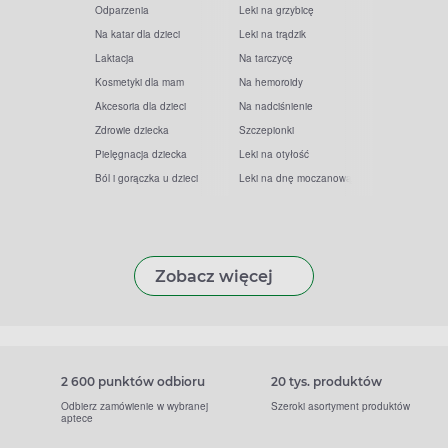
Odparzenia
Leki na grzybicę
Na katar dla dzieci
Leki na trądzik
Laktacja
Na tarczycę
Kosmetyki dla mam
Na hemoroidy
Akcesoria dla dzieci
Na nadciśnienie
Zdrowie dziecka
Szczepionki
Pielęgnacja dziecka
Leki na otyłość
Ból i gorączka u dzieci
Leki na dnę moczanową
Zobacz więcej
2 600 punktów odbioru
20 tys. produktów
Odbierz zamówienie w wybranej
Szeroki asortyment produktów
aptece