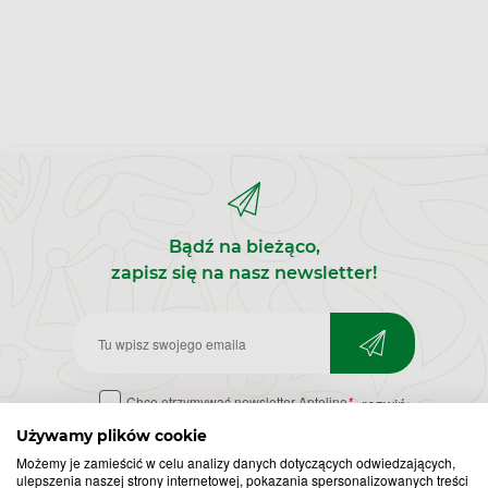
Bądź na bieżąco,
zapisz się na nasz newsletter!
Zapisz
do
Chcę otrzymywać newsletter Apteline
*
rozwiń>
newslettera
Używamy plików cookie
Możemy je zamieścić w celu analizy danych dotyczących odwiedzających,
ulepszenia naszej strony internetowej, pokazania spersonalizowanych treści