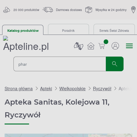
20 000 produktów
Darmowa dostawa
Wysyłka w 24 godziny
Poradnik
Serwis Świat Zdrowia
Katalog produktów
sztuk
Strona główna
Apteki
Wielkopolskie
Ryczywół
Apteka Sa
Apteka Sanitas, Kolejowa 11,
Ryczywół