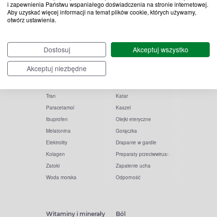
i zapewnienia Państwu wspaniałego doświadczenia na stronie internetowej.
Aby uzyskać więcej informacji na temat plików cookie, których używamy,
otwórz ustawienia.
Popularne zapytania
Przeziębienie i grypa
Dostosuj
Akceptuj wszystko
Witamina D
Termometry
Akceptuj niezbędne
Witamina C
Krople do nosa
Krople do oczu
Inhalacje
Tran
Katar
Paracetamol
Kaszel
Ibuprofen
Olejki eteryczne
Melatonina
Gorączka
Elektrolity
Drapanie w gardle
Kolagen
Preparaty przeciwwirusowe
Zatoki
Zapalenie ucha
Woda morska
Odporność
Witaminy i minerały
Ból