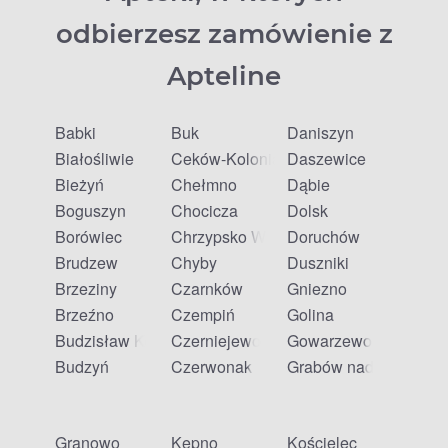
odbierzesz zamówienie z
Apteline
Babki
Buk
Daniszyn
Białośliwie
Ceków-Kolonia
Daszewice
Bieżyń
Chełmno
Dąbie
Boguszyn
Chocicza
Dolsk
Borówiec
Chrzypsko Wielkie
Doruchów
Brudzew
Chyby
Duszniki
Brzeziny
Czarnków
Gniezno
Brzeźno
Czempiń
Golina
Budzisław Kościelny
Czerniejewo
Gowarzewo
Budzyń
Czerwonak
Grabów nad Prosną
Granowo
Kępno
Kościelec