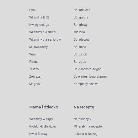
Cynk
Ból brzucha
Witamina B12
Ból gardła
Kwasy omega
Ból głowy
Witaminy dla dzieci
Migrena
Witaminy dla seniorów
Ból pleców
Multiwitaminy
Ból ucha
Wapń
Ból zatok
Potas
Ból zęba
Żelazo
Bóle menstruacyjne
Żeń-szeń
Bóle mięśniowo-stawowe
Magnez
Kompresy żelowe
Mama i dziecko
Na receptę
Witaminy w ciąży
Na pasożyty
Probiotyki dla dzieci
Minerały na receptę
Kwas foliowy
Leki na cukrzycę