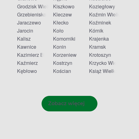
Grodzisk Wielkopolski
Kiszkowo
Koziegłowy
Grzebienisko
Kleczew
Koźmin Wielkopolski
Jaraczewo
Kłecko
Koźminek
Jarocin
Koło
Kórnik
Kalisz
Komorniki
Krajenka
Kawnice
Konin
Kramsk
Kazimierz Biskupi
Korzeniew
Krotoszyn
Kaźmierz
Kostrzyn
Krzycko Wielkie
Kębłowo
Kościan
Książ Wielkopolski
Zobacz więcej