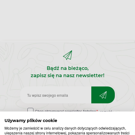
Bądź na bieżąco,
zapisz się na nasz newsletter!
Zapisz
do
Chcę otrzymywać newsletter Apteline
*
rozwiń>
newslettera
Używamy plików cookie
Możemy je zamieścić w celu analizy danych dotyczących odwiedzających,
ulepszenia naszej strony internetowej, pokazania spersonalizowanych treści