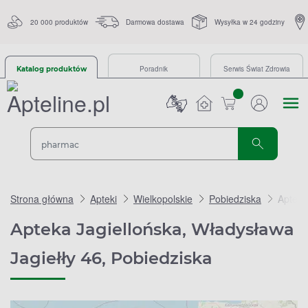
20 000 produktów
Darmowa dostawa
Wysyłka w 24 godziny
Poradnik
Serwis Świat Zdrowia
Katalog produktów
sztuk
Strona główna
Apteki
Wielkopolskie
Pobiedziska
Apteka
Apteka Jagiellońska, Władysława
Jagiełły 46, Pobiedziska