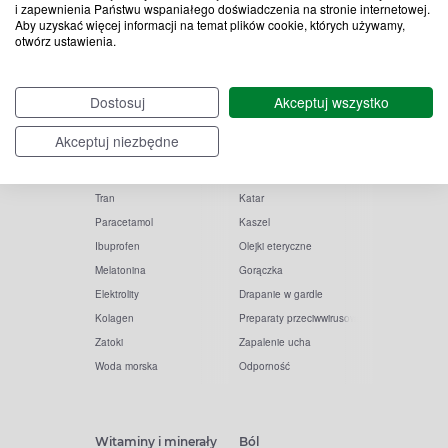
i zapewnienia Państwu wspaniałego doświadczenia na stronie internetowej.
Aby uzyskać więcej informacji na temat plików cookie, których używamy,
otwórz ustawienia.
Popularne zapytania
Przeziębienie i grypa
Dostosuj
Akceptuj wszystko
Witamina D
Termometry
Akceptuj niezbędne
Witamina C
Krople do nosa
Krople do oczu
Inhalacje
Tran
Katar
Paracetamol
Kaszel
Ibuprofen
Olejki eteryczne
Melatonina
Gorączka
Elektrolity
Drapanie w gardle
Kolagen
Preparaty przeciwwirusowe
Zatoki
Zapalenie ucha
Woda morska
Odporność
Witaminy i minerały
Ból