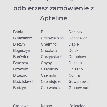
odbierzesz zamówienie z
Apteline
Babki
Buk
Daniszyn
Białośliwie
Ceków-Kolonia
Daszewice
Bieżyń
Chełmno
Dąbie
Boguszyn
Chocicza
Dolsk
Borówiec
Chrzypsko Wielkie
Doruchów
Brudzew
Chyby
Duszniki
Brzeziny
Czarnków
Gniezno
Brzeźno
Czempiń
Golina
Budzisław Kościelny
Czerniejewo
Gowarzewo
Budzyń
Czerwonak
Grabów nad Prosną
Granowo
Kępno
Kościelec