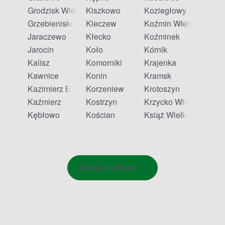
Grodzisk Wielkopolski
Kiszkowo
Koziegłowy
Grzebienisko
Kleczew
Koźmin Wielkopolski
Jaraczewo
Kłecko
Koźminek
Jarocin
Koło
Kórnik
Kalisz
Komorniki
Krajenka
Kawnice
Konin
Kramsk
Kazimierz Biskupi
Korzeniew
Krotoszyn
Kaźmierz
Kostrzyn
Krzycko Wielkie
Kębłowo
Kościan
Książ Wielkopolski
Zobacz więcej