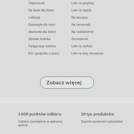
Odparzenia
Leki na grzybicę
Na katar dla dzieci
Leki na trądzik
Laktacja
Na tarczycę
Kosmetyki dla mam
Na hemoroidy
Akcesoria dla dzieci
Na nadciśnienie
Zdrowie dziecka
Szczepionki
Pielęgnacja dziecka
Leki na otyłość
Ból i gorączka u dzieci
Leki na dnę moczanową
Zobacz więcej
2 600 punktów odbioru
20 tys. produktów
Odbierz zamówienie w wybranej
Szeroki asortyment produktów
aptece