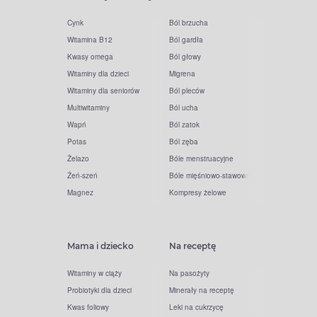
Cynk
Ból brzucha
Witamina B12
Ból gardła
Kwasy omega
Ból głowy
Witaminy dla dzieci
Migrena
Witaminy dla seniorów
Ból pleców
Multiwitaminy
Ból ucha
Wapń
Ból zatok
Potas
Ból zęba
Żelazo
Bóle menstruacyjne
Żeń-szeń
Bóle mięśniowo-stawowe
Magnez
Kompresy żelowe
Mama i dziecko
Na receptę
Witaminy w ciąży
Na pasożyty
Probiotyki dla dzieci
Minerały na receptę
Kwas foliowy
Leki na cukrzycę