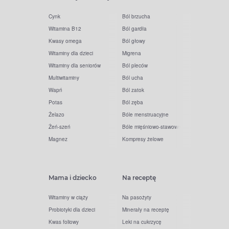
Cynk
Ból brzucha
Witamina B12
Ból gardła
Kwasy omega
Ból głowy
Witaminy dla dzieci
Migrena
Witaminy dla seniorów
Ból pleców
Multiwitaminy
Ból ucha
Wapń
Ból zatok
Potas
Ból zęba
Żelazo
Bóle menstruacyjne
Żeń-szeń
Bóle mięśniowo-stawowe
Magnez
Kompresy żelowe
Mama i dziecko
Na receptę
Witaminy w ciąży
Na pasożyty
Probiotyki dla dzieci
Minerały na receptę
Kwas foliowy
Leki na cukrzycę