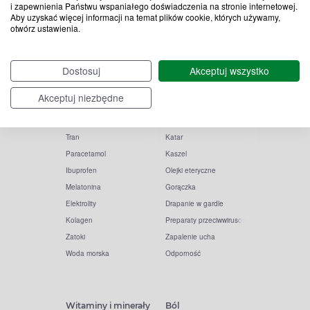
i zapewnienia Państwu wspaniałego doświadczenia na stronie internetowej.
Aby uzyskać więcej informacji na temat plików cookie, których używamy,
otwórz ustawienia.
Popularne zapytania
Przeziębienie i grypa
Dostosuj
Akceptuj wszystko
Witamina D
Termometry
Akceptuj niezbędne
Witamina C
Krople do nosa
Krople do oczu
Inhalacje
Tran
Katar
Paracetamol
Kaszel
Ibuprofen
Olejki eteryczne
Melatonina
Gorączka
Elektrolity
Drapanie w gardle
Kolagen
Preparaty przeciwwirusowe
Zatoki
Zapalenie ucha
Woda morska
Odporność
Witaminy i minerały
Ból