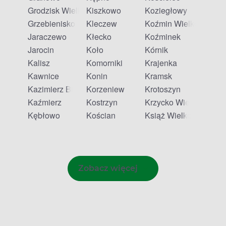
Grodzisk Wielkopolski
Kiszkowo
Koziegłowy
Grzebienisko
Kleczew
Koźmin Wielkopolski
Jaraczewo
Kłecko
Koźminek
Jarocin
Koło
Kórnik
Kalisz
Komorniki
Krajenka
Kawnice
Konin
Kramsk
Kazimierz Biskupi
Korzeniew
Krotoszyn
Kaźmierz
Kostrzyn
Krzycko Wielkie
Kębłowo
Kościan
Książ Wielkopolski
Zobacz więcej