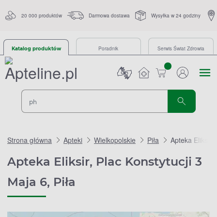
20 000 produktów
Darmowa dostawa
Wysyłka w 24 godziny
Poradnik
Serwis Świat Zdrowia
Katalog produktów
sztuk
Strona główna
Apteki
Wielkopolskie
Piła
Apteka Eliksir,
Apteka Eliksir, Plac Konstytucji 3
Maja 6, Piła