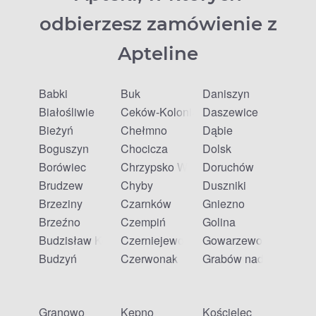
odbierzesz zamówienie z
Apteline
Babki
Buk
Daniszyn
Białośliwie
Ceków-Kolonia
Daszewice
Bieżyń
Chełmno
Dąbie
Boguszyn
Chocicza
Dolsk
Borówiec
Chrzypsko Wielkie
Doruchów
Brudzew
Chyby
Duszniki
Brzeziny
Czarnków
Gniezno
Brzeźno
Czempiń
Golina
Budzisław Kościelny
Czerniejewo
Gowarzewo
Budzyń
Czerwonak
Grabów nad Prosną
Granowo
Kępno
Kościelec