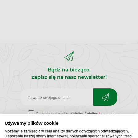
Bądź na bieżąco,
zapisz się na nasz newsletter!
Zapisz
do
Chcę otrzymywać newsletter Apteline
*
rozwiń>
newslettera
Używamy plików cookie
Możemy je zamieścić w celu analizy danych dotyczących odwiedzających,
ulepszenia naszej strony internetowej, pokazania spersonalizowanych treści