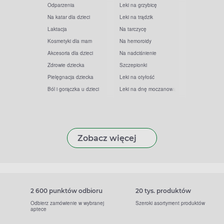
Odparzenia
Leki na grzybicę
Na katar dla dzieci
Leki na trądzik
Laktacja
Na tarczycę
Kosmetyki dla mam
Na hemoroidy
Akcesoria dla dzieci
Na nadciśnienie
Zdrowie dziecka
Szczepionki
Pielęgnacja dziecka
Leki na otyłość
Ból i gorączka u dzieci
Leki na dnę moczanową
Zobacz więcej
2 600 punktów odbioru
20 tys. produktów
Odbierz zamówienie w wybranej
Szeroki asortyment produktów
aptece