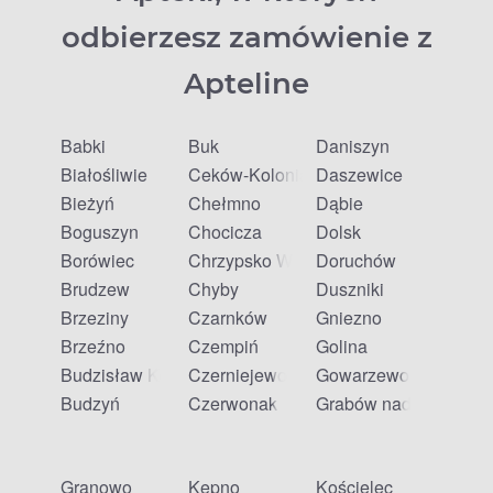
odbierzesz zamówienie z
Apteline
Babki
Buk
Daniszyn
Białośliwie
Ceków-Kolonia
Daszewice
Bieżyń
Chełmno
Dąbie
Boguszyn
Chocicza
Dolsk
Borówiec
Chrzypsko Wielkie
Doruchów
Brudzew
Chyby
Duszniki
Brzeziny
Czarnków
Gniezno
Brzeźno
Czempiń
Golina
Budzisław Kościelny
Czerniejewo
Gowarzewo
Budzyń
Czerwonak
Grabów nad Prosną
Granowo
Kępno
Kościelec