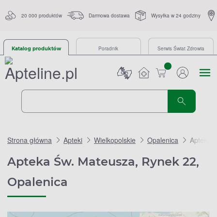
20 000 produktów
Darmowa dostawa
Wysyłka w 24 godziny
Poradnik
Serwis Świat Zdrowia
Katalog produktów
sztuk
Strona główna
Apteki
Wielkopolskie
Opalenica
Apteka 
Apteka Św. Mateusza, Rynek 22,
Opalenica