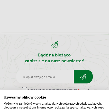
Bądź na bieżąco,
zapisz się na nasz newsletter!
Zapisz
do
Chcę otrzymywać newsletter Apteline
*
rozwiń>
newslettera
Używamy plików cookie
Możemy je zamieścić w celu analizy danych dotyczących odwiedzających,
ulepszenia naszej strony internetowej, pokazania spersonalizowanych treści