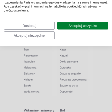
i zapewnienia Państwu wspaniałego doświadczenia na stronie internetowej.
Aby uzyskać więcej informacji na temat plików cookie, których używamy,
otwórz ustawienia.
Popularne zapytania
Przeziębienie i grypa
Dostosuj
Akceptuj wszystko
Witamina D
Termometry
Akceptuj niezbędne
Witamina C
Krople do nosa
Krople do oczu
Inhalacje
Tran
Katar
Paracetamol
Kaszel
Ibuprofen
Olejki eteryczne
Melatonina
Gorączka
Elektrolity
Drapanie w gardle
Kolagen
Preparaty przeciwwirusowe
Zatoki
Zapalenie ucha
Woda morska
Odporność
Witaminy i minerały
Ból