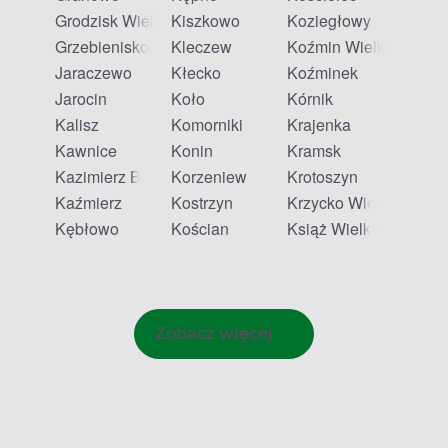
Grodzisk Wielkopolski
Kiszkowo
Koziegłowy
Grzebienisko
Kleczew
Koźmin Wielkopolski
Jaraczewo
Kłecko
Koźminek
Jarocin
Koło
Kórnik
Kalisz
Komorniki
Krajenka
Kawnice
Konin
Kramsk
Kazimierz Biskupi
Korzeniew
Krotoszyn
Kaźmierz
Kostrzyn
Krzycko Wielkie
Kębłowo
Kościan
Książ Wielkopolski
Zobacz więcej