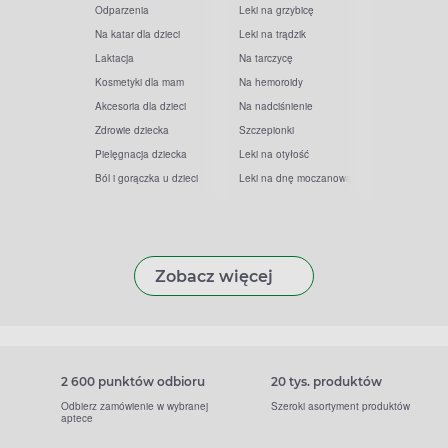
Odparzenia
Leki na grzybicę
Na katar dla dzieci
Leki na trądzik
Laktacja
Na tarczycę
Kosmetyki dla mam
Na hemoroidy
Akcesoria dla dzieci
Na nadciśnienie
Zdrowie dziecka
Szczepionki
Pielęgnacja dziecka
Leki na otyłość
Ból i gorączka u dzieci
Leki na dnę moczanową
Zobacz więcej
2 600 punktów odbioru
20 tys. produktów
Odbierz zamówienie w wybranej
Szeroki asortyment produktów
aptece