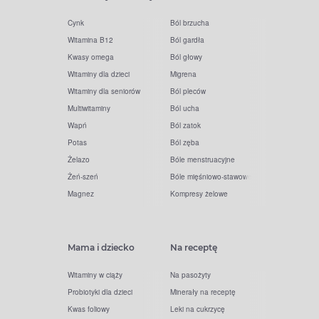
Cynk
Ból brzucha
Witamina B12
Ból gardła
Kwasy omega
Ból głowy
Witaminy dla dzieci
Migrena
Witaminy dla seniorów
Ból pleców
Multiwitaminy
Ból ucha
Wapń
Ból zatok
Potas
Ból zęba
Żelazo
Bóle menstruacyjne
Żeń-szeń
Bóle mięśniowo-stawowe
Magnez
Kompresy żelowe
Mama i dziecko
Na receptę
Witaminy w ciąży
Na pasożyty
Probiotyki dla dzieci
Minerały na receptę
Kwas foliowy
Leki na cukrzycę