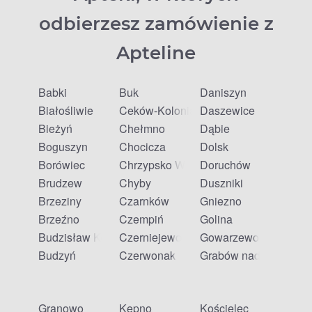
odbierzesz zamówienie z
Apteline
Babki
Buk
Daniszyn
Białośliwie
Ceków-Kolonia
Daszewice
Bieżyń
Chełmno
Dąbie
Boguszyn
Chocicza
Dolsk
Borówiec
Chrzypsko Wielkie
Doruchów
Brudzew
Chyby
Duszniki
Brzeziny
Czarnków
Gniezno
Brzeźno
Czempiń
Golina
Budzisław Kościelny
Czerniejewo
Gowarzewo
Budzyń
Czerwonak
Grabów nad Prosną
Granowo
Kępno
Kościelec