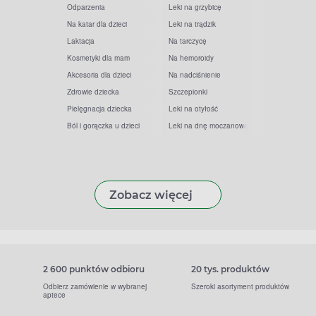
Odparzenia
Leki na grzybicę
Na katar dla dzieci
Leki na trądzik
Laktacja
Na tarczycę
Kosmetyki dla mam
Na hemoroidy
Akcesoria dla dzieci
Na nadciśnienie
Zdrowie dziecka
Szczepionki
Pielęgnacja dziecka
Leki na otyłość
Ból i gorączka u dzieci
Leki na dnę moczanową
Zobacz więcej
2 600 punktów odbioru
20 tys. produktów
Odbierz zamówienie w wybranej
Szeroki asortyment produktów
aptece