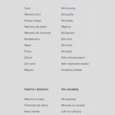
Cynk
Ból brzucha
Witamina B12
Ból gardła
Kwasy omega
Ból głowy
Witaminy dla dzieci
Migrena
Witaminy dla seniorów
Ból pleców
Multiwitaminy
Ból ucha
Wapń
Ból zatok
Potas
Ból zęba
Żelazo
Bóle menstruacyjne
Żeń-szeń
Bóle mięśniowo-stawowe
Magnez
Kompresy żelowe
Mama i dziecko
Na receptę
Witaminy w ciąży
Na pasożyty
Probiotyki dla dzieci
Minerały na receptę
Kwas foliowy
Leki na cukrzycę