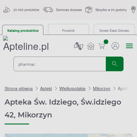
20 000 produktów
Darmowa dostawa
Wysyłka w 24 godziny
Poradnik
Serwis Świat Zdrowia
Katalog produktów
sztuk
Strona główna
Apteki
Wielkopolskie
Mikorzyn
Apteka Św
Apteka Św. Idziego, Św.idziego
42, Mikorzyn