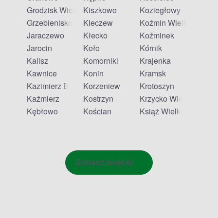
Grodzisk Wielkopolski
Kiszkowo
Koziegłowy
Grzebienisko
Kleczew
Koźmin Wielkopolski
Jaraczewo
Kłecko
Koźminek
Jarocin
Koło
Kórnik
Kalisz
Komorniki
Krajenka
Kawnice
Konin
Kramsk
Kazimierz Biskupi
Korzeniew
Krotoszyn
Kaźmierz
Kostrzyn
Krzycko Wielkie
Kębłowo
Kościan
Książ Wielkopolski
Zobacz więcej