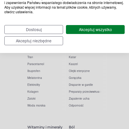
i zapewnienia Państwu wspaniałego doświadczenia na stronie internetowej.
Aby uzyskać więcej informacji na temat plików cookie, których używamy,
otwórz ustawienia.
Popularne zapytania
Przeziębienie i grypa
Dostosuj
Akceptuj wszystko
Witamina D
Termometry
Akceptuj niezbędne
Witamina C
Krople do nosa
Krople do oczu
Inhalacje
Tran
Katar
Paracetamol
Kaszel
Ibuprofen
Olejki eteryczne
Melatonina
Gorączka
Elektrolity
Drapanie w gardle
Kolagen
Preparaty przeciwwirusowe
Zatoki
Zapalenie ucha
Woda morska
Odporność
Witaminy i minerały
Ból