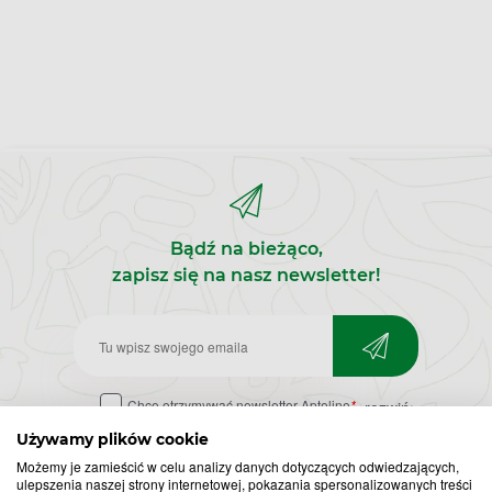
Bądź na bieżąco,
zapisz się na nasz newsletter!
Zapisz
do
Chcę otrzymywać newsletter Apteline
*
rozwiń>
newslettera
Używamy plików cookie
Możemy je zamieścić w celu analizy danych dotyczących odwiedzających,
ulepszenia naszej strony internetowej, pokazania spersonalizowanych treści