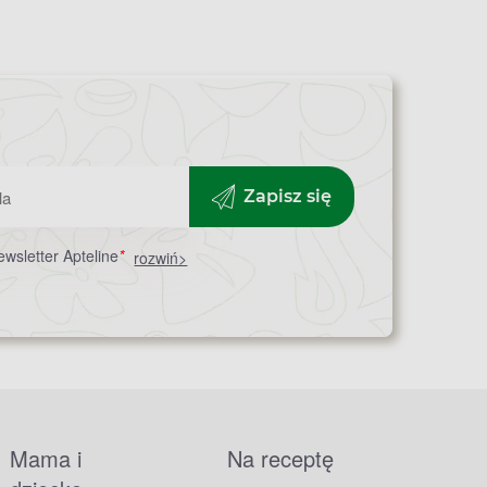
Zapisz się
wsletter Apteline
*
rozwiń>
Mama i
Na receptę