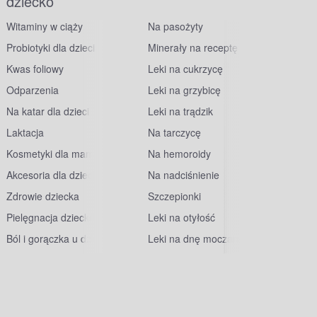
dziecko
Witaminy w ciąży
Na pasożyty
Probiotyki dla dzieci
Minerały na receptę
Kwas foliowy
Leki na cukrzycę
Odparzenia
Leki na grzybicę
Na katar dla dzieci
Leki na trądzik
Laktacja
Na tarczycę
Kosmetyki dla mam
Na hemoroidy
Akcesoria dla dzieci
Na nadciśnienie
Zdrowie dziecka
Szczepionki
Pielęgnacja dziecka
Leki na otyłość
Ból i gorączka u dzieci
Leki na dnę moczanową