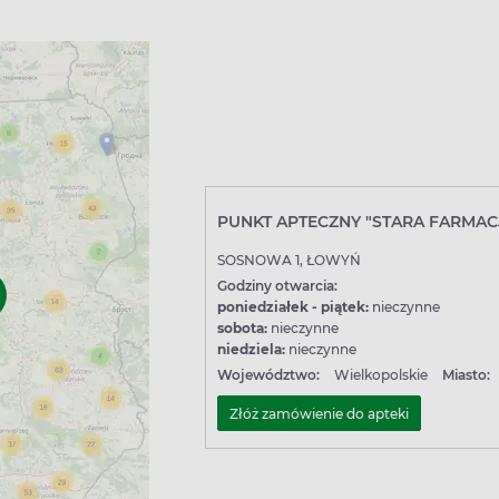
PUNKT APTECZNY "STARA FARMAC
SOSNOWA 1, ŁOWYŃ
Godziny otwarcia:
poniedziałek - piątek:
nieczynne
sobota:
nieczynne
niedziela:
nieczynne
Województwo:
Wielkopolskie
Miasto:
Złóż zamówienie do apteki