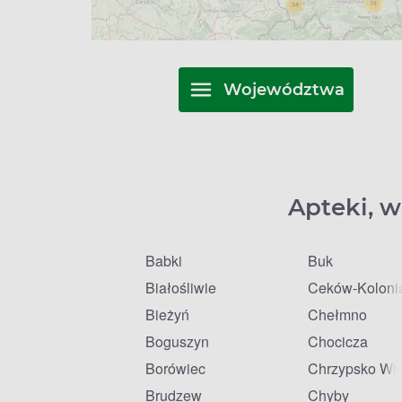
Województwa
Apteki, w
Babki
Buk
Białośliwie
Ceków-Koloni
Bieżyń
Chełmno
Boguszyn
Chocicza
Borówiec
Chrzypsko Wie
Brudzew
Chyby