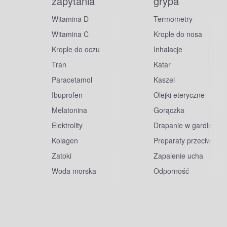
zapytania
grypa
Witamina D
Termometry
Witamina C
Krople do nosa
Krople do oczu
Inhalacje
Tran
Katar
Paracetamol
Kaszel
Ibuprofen
Olejki eteryczne
Melatonina
Gorączka
Elektrolity
Drapanie w gardle
Kolagen
Preparaty przeciwwiru
Zatoki
Zapalenie ucha
Woda morska
Odporność