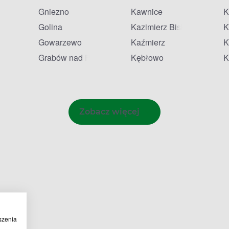
Gniezno
Kawnice
K
Golina
Kazimierz Biskupi
K
Gowarzewo
Kaźmierz
K
Grabów nad Prosną
Kębłowo
K
Zobacz więcej
szenia