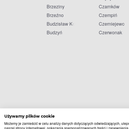
Brzeziny
Czarnków
Brzeźno
Czempiń
Budzisław Kościelny
Czerniejewo
Budzyń
Czerwonak
Używamy plików cookie
Możemy je zamieścić w celu analizy danych dotyczących odwiedzających, ulep
naszej strony internetowej, pokazania spersonalizowanych treści i zapewnienia