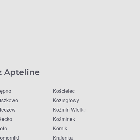
z Apteline
ępno
Kościelec
iszkowo
Koziegłowy
leczew
Koźmin Wielkopolski
łecko
Koźminek
oło
Kórnik
omorniki
Krajenka