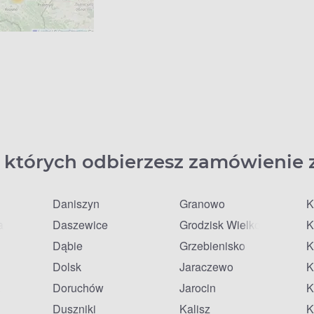
 których odbierzesz zamówienie 
Daniszyn
Granowo
K
a
Daszewice
Grodzisk Wielkopolski
K
Dąbie
Grzebienisko
K
Dolsk
Jaraczewo
K
lkie
Doruchów
Jarocin
K
Duszniki
Kalisz
K