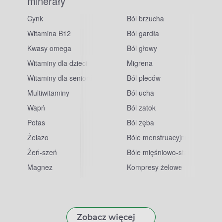
minerały
Cynk
Ból brzucha
Witamina B12
Ból gardła
Kwasy omega
Ból głowy
Witaminy dla dzieci
Migrena
Witaminy dla seniorów
Ból pleców
Multiwitaminy
Ból ucha
Wapń
Ból zatok
Potas
Ból zęba
sowe
Żelazo
Bóle menstruacyjne
Żeń-szeń
Bóle mięśniowo-stawowe
Magnez
Kompresy żelowe
Zobacz więcej