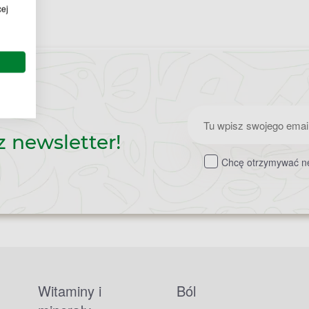
cej
Zapisz
z newsletter!
do
Chcę otrzymywać ne
newslettera
Witaminy i
Ból