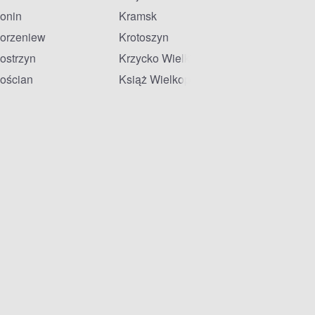
onin
Kramsk
orzeniew
Krotoszyn
ostrzyn
Krzycko Wielkie
ościan
Książ Wielkopolski