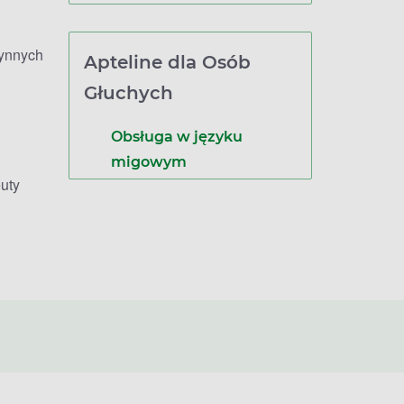
zynnych
Apteline dla Osób
Głuchych
Obsługa w języku
migowym
uty