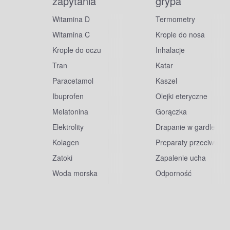
zapytania
grypa
Witamina D
Termometry
Witamina C
Krople do nosa
Krople do oczu
Inhalacje
Tran
Katar
Paracetamol
Kaszel
Ibuprofen
Olejki eteryczne
Melatonina
Gorączka
Elektrolity
Drapanie w gardle
Kolagen
Preparaty przeciwwiru
Zatoki
Zapalenie ucha
Woda morska
Odporność