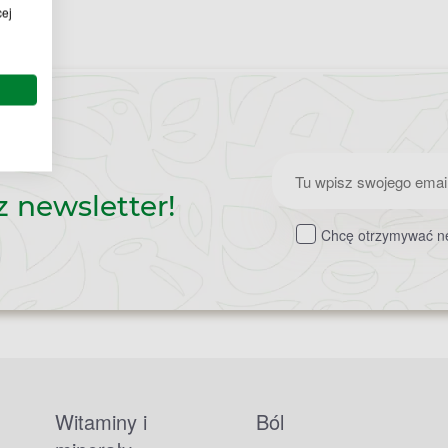
cej
Zapisz
z newsletter!
do
Chcę otrzymywać ne
newslettera
Witaminy i
Ból