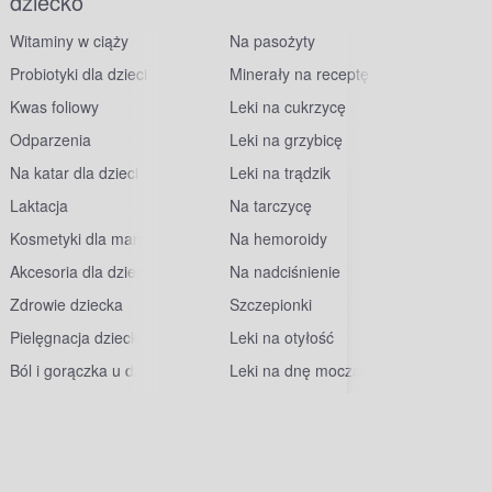
dziecko
Witaminy w ciąży
Na pasożyty
Probiotyki dla dzieci
Minerały na receptę
Kwas foliowy
Leki na cukrzycę
Odparzenia
Leki na grzybicę
Na katar dla dzieci
Leki na trądzik
Laktacja
Na tarczycę
Kosmetyki dla mam
Na hemoroidy
Akcesoria dla dzieci
Na nadciśnienie
Zdrowie dziecka
Szczepionki
Pielęgnacja dziecka
Leki na otyłość
Ból i gorączka u dzieci
Leki na dnę moczanową