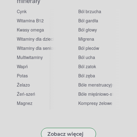
minerały
Cynk
Ból brzucha
Witamina B12
Ból gardła
Kwasy omega
Ból głowy
Witaminy dla dzieci
Migrena
Witaminy dla seniorów
Ból pleców
Multiwitaminy
Ból ucha
Wapń
Ból zatok
Potas
Ból zęba
sowe
Żelazo
Bóle menstruacyjne
Żeń-szeń
Bóle mięśniowo-stawowe
Magnez
Kompresy żelowe
Zobacz więcej