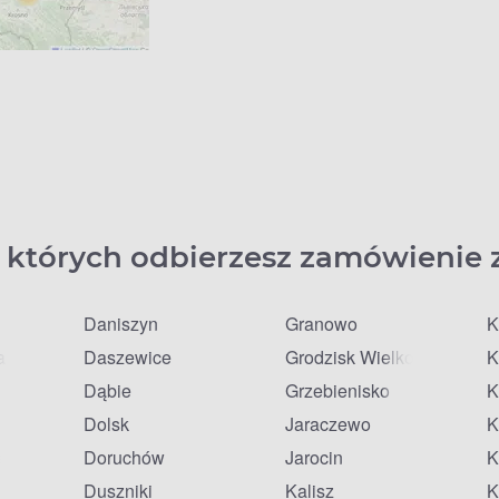
 których odbierzesz zamówienie 
Daniszyn
Granowo
K
a
Daszewice
Grodzisk Wielkopolski
K
Dąbie
Grzebienisko
K
Dolsk
Jaraczewo
K
lkie
Doruchów
Jarocin
K
Duszniki
Kalisz
K