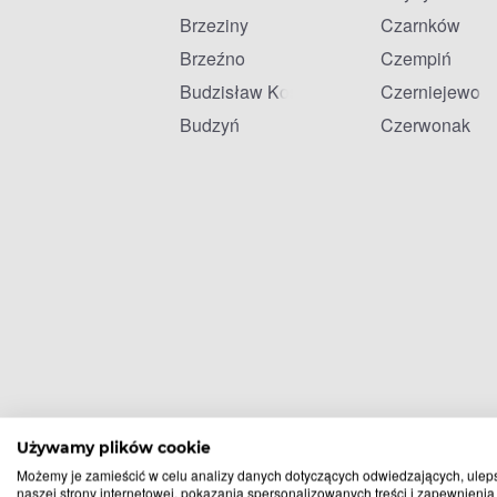
Brzeziny
Czarnków
Brzeźno
Czempiń
Budzisław Kościelny
Czerniejewo
Budzyń
Czerwonak
Używamy plików cookie
Możemy je zamieścić w celu analizy danych dotyczących odwiedzających, ulep
naszej strony internetowej, pokazania spersonalizowanych treści i zapewnienia