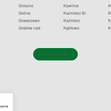
Gniezno
Kawnice
K
Golina
Kazimierz Biskupi
K
Gowarzewo
Kaźmierz
K
Grabów nad Prosną
Kębłowo
K
Zobacz więcej
szenia