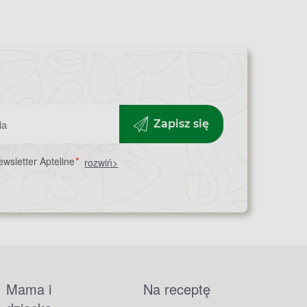
Zapisz się
wsletter Apteline
*
rozwiń>
Mama i
Na receptę