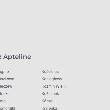
z Apteline
ępno
Kościelec
iszkowo
Koziegłowy
leczew
Koźmin Wielkopolski
łecko
Koźminek
oło
Kórnik
omorniki
Krajenka