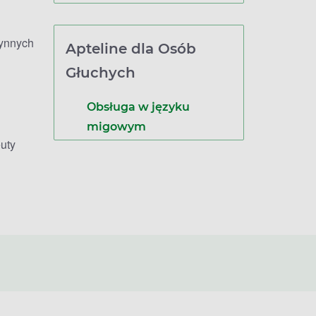
zynnych
Apteline dla Osób
Głuchych
Obsługa w języku
migowym
uty