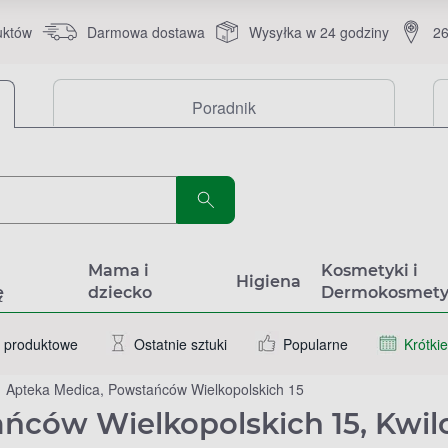
uktów
Darmowa dostawa
Wysyłka w 24 godziny
26
Poradnik
a
Mama i
Kosmetyki i
Higiena
ę
dziecko
Dermokosmety
 produktowe
Ostatnie sztuki
Popularne
Krótkie
Apteka Medica, Powstańców Wielkopolskich 15
ńców Wielkopolskich 15, Kwil