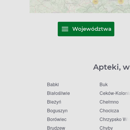
Województwa
Apteki, w
Babki
Buk
Białośliwie
Ceków-Koloni
Bieżyń
Chełmno
Boguszyn
Chocicza
Borówiec
Chrzypsko Wie
Brudzew
Chyby