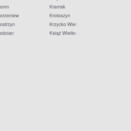
onin
Kramsk
orzeniew
Krotoszyn
ostrzyn
Krzycko Wielkie
ościan
Książ Wielkopolski