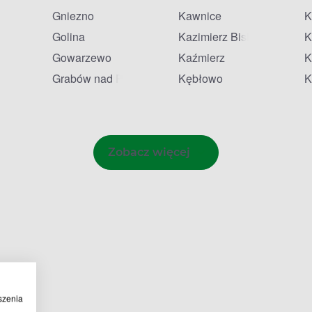
Gniezno
Kawnice
K
Golina
Kazimierz Biskupi
K
Gowarzewo
Kaźmierz
K
Grabów nad Prosną
Kębłowo
K
Zobacz więcej
szenia