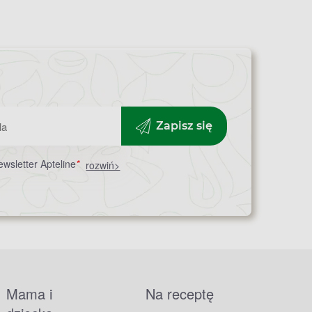
Zapisz się
wsletter Apteline
*
rozwiń>
Mama i
Na receptę