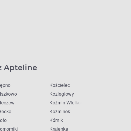
z Apteline
ępno
Kościelec
iszkowo
Koziegłowy
leczew
Koźmin Wielkopolski
łecko
Koźminek
oło
Kórnik
omorniki
Krajenka