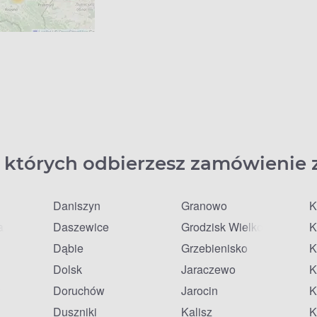
 których odbierzesz zamówienie 
Daniszyn
Granowo
K
a
Daszewice
Grodzisk Wielkopolski
K
Dąbie
Grzebienisko
K
Dolsk
Jaraczewo
K
lkie
Doruchów
Jarocin
K
Duszniki
Kalisz
K