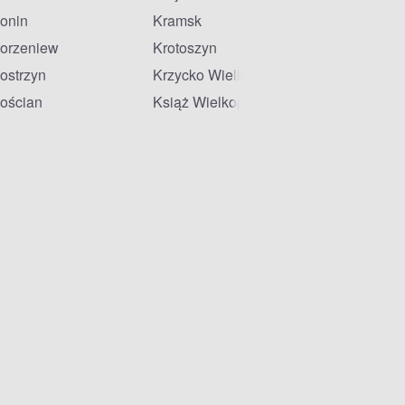
onin
Kramsk
orzeniew
Krotoszyn
ostrzyn
Krzycko Wielkie
ościan
Książ Wielkopolski