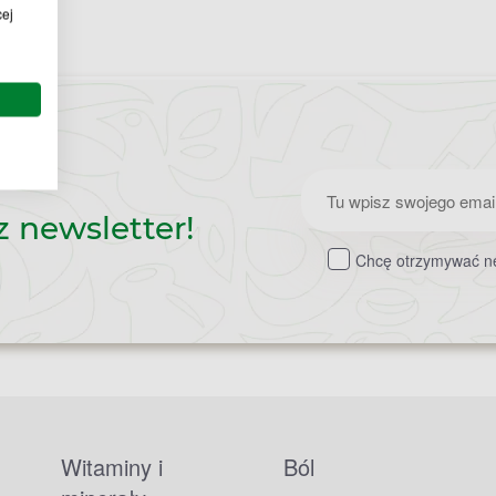
cej
Zapisz
z newsletter!
do
Chcę otrzymywać ne
newslettera
Witaminy i
Ból