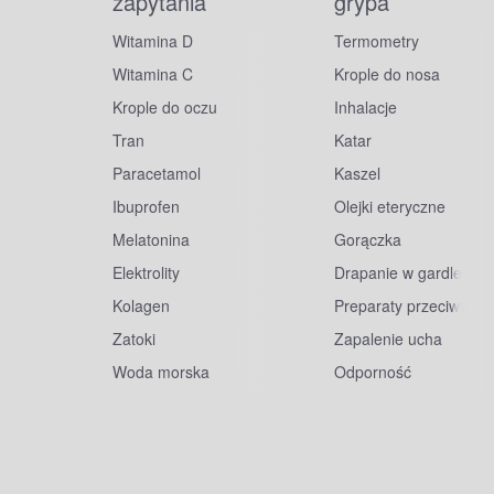
zapytania
grypa
Witamina D
Termometry
Witamina C
Krople do nosa
Krople do oczu
Inhalacje
Tran
Katar
Paracetamol
Kaszel
Ibuprofen
Olejki eteryczne
Melatonina
Gorączka
Elektrolity
Drapanie w gardle
Kolagen
Preparaty przeciwwiru
Zatoki
Zapalenie ucha
Woda morska
Odporność