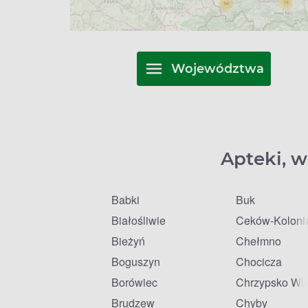
Województwa
Apteki, w
Babki
Buk
Białośliwie
Ceków-Koloni
Bieżyń
Chełmno
Boguszyn
Chocicza
Borówiec
Chrzypsko Wie
Brudzew
Chyby