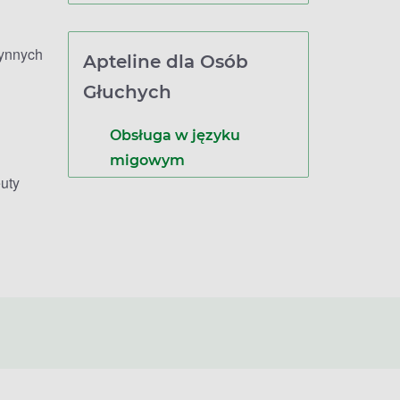
zynnych
Apteline dla Osób
Głuchych
Obsługa w języku
migowym
uty