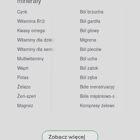
minerały
Cynk
Ból brzucha
Witamina B12
Ból gardła
Kwasy omega
Ból głowy
Witaminy dla dzieci
Migrena
Witaminy dla seniorów
Ból pleców
Multiwitaminy
Ból ucha
Wapń
Ból zatok
Potas
Ból zęba
sowe
Żelazo
Bóle menstruacyjne
Żeń-szeń
Bóle mięśniowo-stawowe
Magnez
Kompresy żelowe
Zobacz więcej