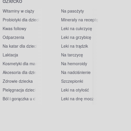
dziecko
Witaminy w ciąży
Na pasożyty
Probiotyki dla dzieci
Minerały na receptę
Kwas foliowy
Leki na cukrzycę
Odparzenia
Leki na grzybicę
Na katar dla dzieci
Leki na trądzik
Laktacja
Na tarczycę
Kosmetyki dla mam
Na hemoroidy
Akcesoria dla dzieci
Na nadciśnienie
Zdrowie dziecka
Szczepionki
Pielęgnacja dziecka
Leki na otyłość
Ból i gorączka u dzieci
Leki na dnę moczanową