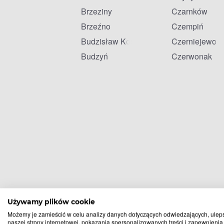
Brzeziny
Czarnków
Brzeźno
Czempiń
Budzisław Kościelny
Czerniejewo
Budzyń
Czerwonak
Używamy plików cookie
Możemy je zamieścić w celu analizy danych dotyczących odwiedzających, ulep
naszej strony internetowej, pokazania spersonalizowanych treści i zapewnienia