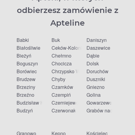
odbierzesz zamówienie z
Apteline
Babki
Buk
Daniszyn
Białośliwie
Ceków-Kolonia
Daszewice
Bieżyń
Chełmno
Dąbie
Boguszyn
Chocicza
Dolsk
Borówiec
Chrzypsko Wielkie
Doruchów
Brudzew
Chyby
Duszniki
Brzeziny
Czarnków
Gniezno
Brzeźno
Czempiń
Golina
Budzisław Kościelny
Czerniejewo
Gowarzewo
Budzyń
Czerwonak
Grabów nad Prosną
Granowo
Kępno
Kościelec