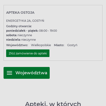
APTEKA OSTOJA
ENERGETYKA 2A, GOSTYŃ
Godziny otwarcia:
poniedziałek - piątek:
08:00 - 19:00
sobota:
nieczynne
niedziela:
nieczynne
Województwo:
Wielkopolskie
Miasto:
Gostyń
Złóż zamówienie do apteki
Województwa
Apteki, w których