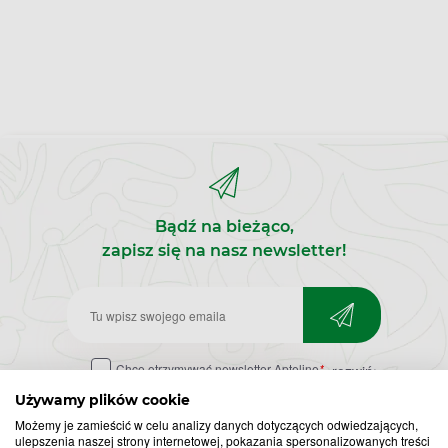
Bądź na bieżąco,
zapisz się na nasz newsletter!
Zapisz
do
Chcę otrzymywać newsletter Apteline
*
rozwiń>
newslettera
Używamy plików cookie
Możemy je zamieścić w celu analizy danych dotyczących odwiedzających,
ulepszenia naszej strony internetowej, pokazania spersonalizowanych treści