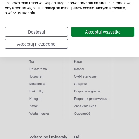
i zapewnienia Państwu wspaniałego doświadczenia na stronie internetowej.
Aby uzyskać więcej informacji na temat plików cookie, których używamy,
otwórz ustawienia.
Popularne zapytania
Przeziębienie i grypa
Dostosuj
Akceptuj wszystko
Witamina D
Termometry
Akceptuj niezbędne
Witamina C
Krople do nosa
Krople do oczu
Inhalacje
Tran
Katar
Paracetamol
Kaszel
Ibuprofen
Olejki eteryczne
Melatonina
Gorączka
Elektrolity
Drapanie w gardle
Kolagen
Preparaty przeciwwirusowe
Zatoki
Zapalenie ucha
Woda morska
Odporność
Witaminy i minerały
Ból