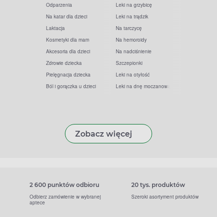
Odparzenia
Leki na grzybicę
Na katar dla dzieci
Leki na trądzik
Laktacja
Na tarczycę
Kosmetyki dla mam
Na hemoroidy
Akcesoria dla dzieci
Na nadciśnienie
Zdrowie dziecka
Szczepionki
Pielęgnacja dziecka
Leki na otyłość
Ból i gorączka u dzieci
Leki na dnę moczanową
Zobacz więcej
2 600 punktów odbioru
20 tys. produktów
Odbierz zamówienie w wybranej
Szeroki asortyment produktów
aptece