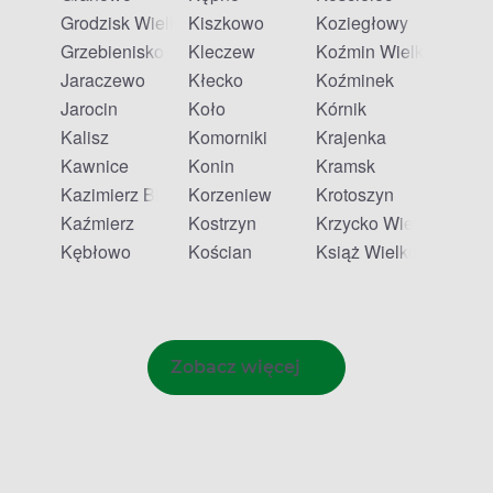
Grodzisk Wielkopolski
Kiszkowo
Koziegłowy
Grzebienisko
Kleczew
Koźmin Wielkopolski
Jaraczewo
Kłecko
Koźminek
Jarocin
Koło
Kórnik
Kalisz
Komorniki
Krajenka
Kawnice
Konin
Kramsk
Kazimierz Biskupi
Korzeniew
Krotoszyn
Kaźmierz
Kostrzyn
Krzycko Wielkie
Kębłowo
Kościan
Książ Wielkopolski
Zobacz więcej