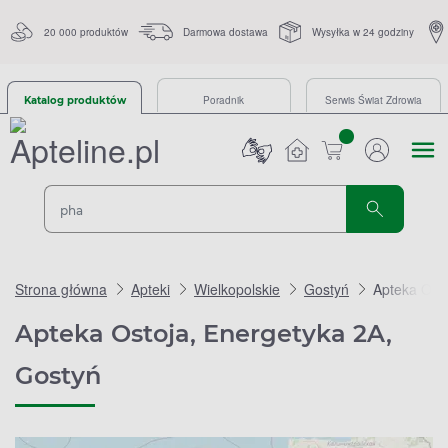
20 000 produktów
Darmowa dostawa
Wysyłka w 24 godziny
Poradnik
Serwis Świat Zdrowia
Katalog produktów
sztuk
Strona główna
Apteki
Wielkopolskie
Gostyń
Apteka Osto
Apteka Ostoja, Energetyka 2A,
Gostyń