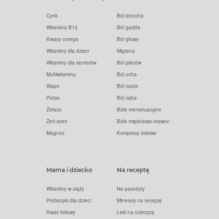
Cynk
Ból brzucha
Witamina B12
Ból gardła
Kwasy omega
Ból głowy
Witaminy dla dzieci
Migrena
Witaminy dla seniorów
Ból pleców
Multiwitaminy
Ból ucha
Wapń
Ból zatok
Potas
Ból zęba
Żelazo
Bóle menstruacyjne
Żeń-szeń
Bóle mięśniowo-stawowe
Magnez
Kompresy żelowe
Mama i dziecko
Na receptę
Witaminy w ciąży
Na pasożyty
Probiotyki dla dzieci
Minerały na receptę
Kwas foliowy
Leki na cukrzycę