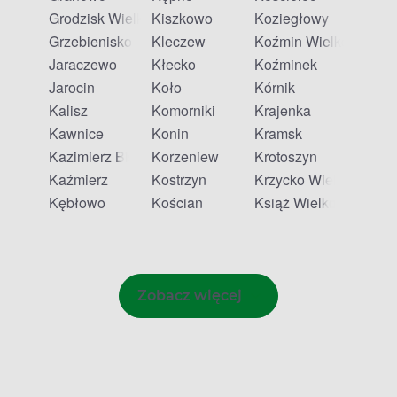
Grodzisk Wielkopolski
Kiszkowo
Koziegłowy
Grzebienisko
Kleczew
Koźmin Wielkopolski
Jaraczewo
Kłecko
Koźminek
Jarocin
Koło
Kórnik
Kalisz
Komorniki
Krajenka
Kawnice
Konin
Kramsk
Kazimierz Biskupi
Korzeniew
Krotoszyn
Kaźmierz
Kostrzyn
Krzycko Wielkie
Kębłowo
Kościan
Książ Wielkopolski
Zobacz więcej