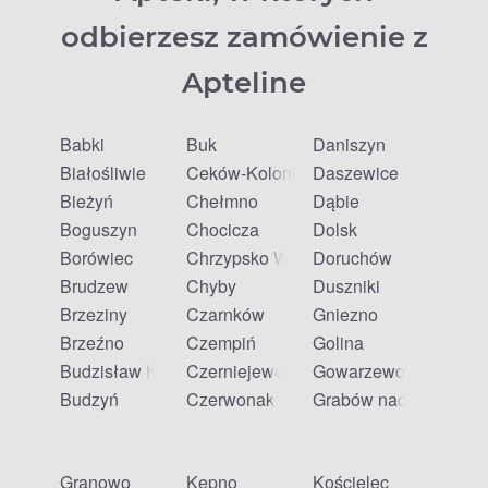
odbierzesz zamówienie z
Apteline
Babki
Buk
Daniszyn
Białośliwie
Ceków-Kolonia
Daszewice
Bieżyń
Chełmno
Dąbie
Boguszyn
Chocicza
Dolsk
Borówiec
Chrzypsko Wielkie
Doruchów
Brudzew
Chyby
Duszniki
Brzeziny
Czarnków
Gniezno
Brzeźno
Czempiń
Golina
Budzisław Kościelny
Czerniejewo
Gowarzewo
Budzyń
Czerwonak
Grabów nad Prosną
Granowo
Kępno
Kościelec