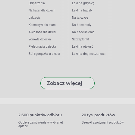
Odparzenia
Leki na grzybicę
Na katar dla dzieci
Leki na trądzik
Laktacja
Na tarczycę
Kosmetyki dla mam
Na hemoroidy
Akcesoria dla dzieci
Na nadciśnienie
Zdrowie dziecka
Szczepionki
Pielęgnacja dziecka
Leki na otyłość
Ból i gorączka u dzieci
Leki na dnę moczanową
Zobacz więcej
2 600 punktów odbioru
20 tys. produktów
Odbierz zamówienie w wybranej
Szeroki asortyment produktów
aptece