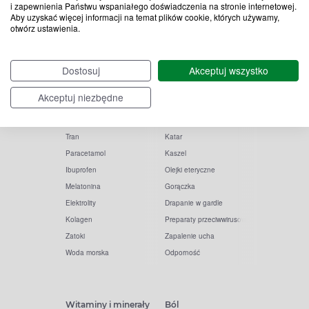
i zapewnienia Państwu wspaniałego doświadczenia na stronie internetowej.
Aby uzyskać więcej informacji na temat plików cookie, których używamy,
otwórz ustawienia.
Popularne zapytania
Przeziębienie i grypa
Dostosuj
Akceptuj wszystko
Witamina D
Termometry
Akceptuj niezbędne
Witamina C
Krople do nosa
Krople do oczu
Inhalacje
Tran
Katar
Paracetamol
Kaszel
Ibuprofen
Olejki eteryczne
Melatonina
Gorączka
Elektrolity
Drapanie w gardle
Kolagen
Preparaty przeciwwirusowe
Zatoki
Zapalenie ucha
Woda morska
Odporność
Witaminy i minerały
Ból