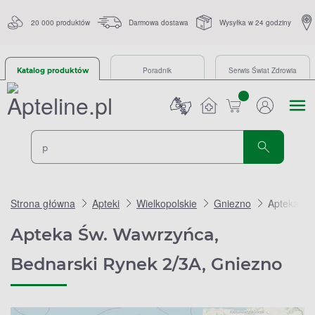
20 000 produktów
Darmowa dostawa
Wysyłka w 24 godziny
Poradnik
Serwis Świat Zdrowia
Katalog produktów
sztuk
Strona główna
Apteki
Wielkopolskie
Gniezno
Apteka Św
Apteka Św. Wawrzyńca,
Bednarski Rynek 2/3A, Gniezno