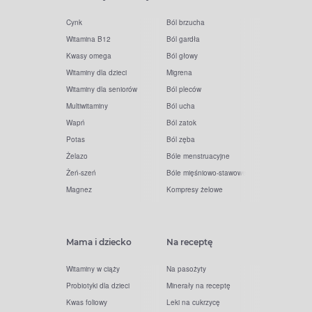
Cynk
Ból brzucha
Witamina B12
Ból gardła
Kwasy omega
Ból głowy
Witaminy dla dzieci
Migrena
Witaminy dla seniorów
Ból pleców
Multiwitaminy
Ból ucha
Wapń
Ból zatok
Potas
Ból zęba
Żelazo
Bóle menstruacyjne
Żeń-szeń
Bóle mięśniowo-stawowe
Magnez
Kompresy żelowe
Mama i dziecko
Na receptę
Witaminy w ciąży
Na pasożyty
Probiotyki dla dzieci
Minerały na receptę
Kwas foliowy
Leki na cukrzycę