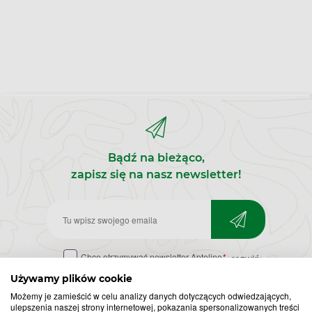
Bądź na bieżąco,
zapisz się na nasz newsletter!
Zapisz
do
Chcę otrzymywać newsletter Apteline
*
rozwiń>
newslettera
Używamy plików cookie
Możemy je zamieścić w celu analizy danych dotyczących odwiedzających,
ulepszenia naszej strony internetowej, pokazania spersonalizowanych treści