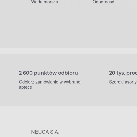
Woda morska
Odporność
2 600 punktów odbioru
20 tys. pr
Odbierz zamówienie w wybranej
Szeroki asort
aptece
NEUCA S.A.