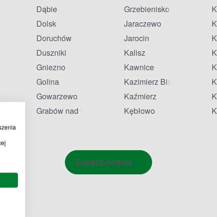
Dąbie
Grzebienisko
K
Dolsk
Jaraczewo
K
lkie
Doruchów
Jarocin
K
Duszniki
Kalisz
K
Gniezno
Kawnice
K
Golina
Kazimierz Biskupi
K
Gowarzewo
Kaźmierz
K
Grabów nad Prosną
Kębłowo
K
szenia
cej
Zobacz więcej