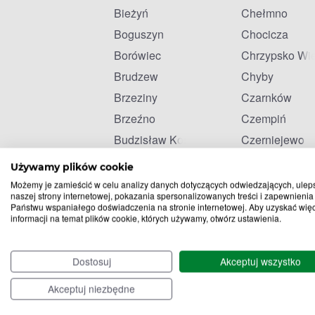
Bieżyń
Chełmno
Boguszyn
Chocicza
Borówiec
Chrzypsko Wie
Brudzew
Chyby
Brzeziny
Czarnków
Brzeźno
Czempiń
Budzisław Kościelny
Czerniejewo
Budzyń
Czerwonak
Używamy plików cookie
Możemy je zamieścić w celu analizy danych dotyczących odwiedzających, ulep
naszej strony internetowej, pokazania spersonalizowanych treści i zapewnienia
Państwu wspaniałego doświadczenia na stronie internetowej. Aby uzyskać wię
informacji na temat plików cookie, których używamy, otwórz ustawienia.
Dostosuj
Akceptuj wszystko
Akceptuj niezbędne