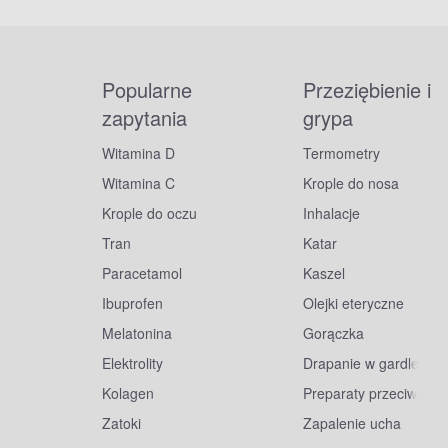
Popularne
Przeziębienie i
zapytania
grypa
Witamina D
Termometry
Witamina C
Krople do nosa
Krople do oczu
Inhalacje
Tran
Katar
Paracetamol
Kaszel
Ibuprofen
Olejki eteryczne
Melatonina
Gorączka
Elektrolity
Drapanie w gardle
Kolagen
Preparaty przeciwwiru
Zatoki
Zapalenie ucha