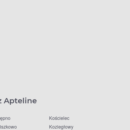
z Apteline
ępno
Kościelec
iszkowo
Koziegłowy