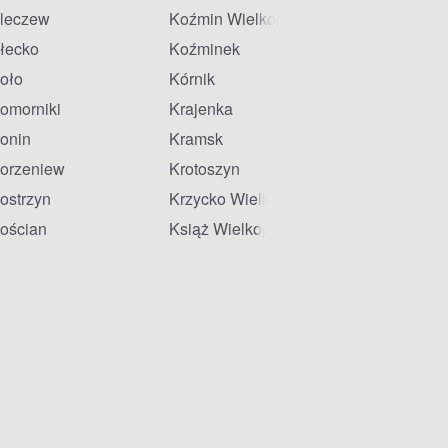
leczew
Koźmin Wielkopolski
łecko
Koźminek
oło
Kórnik
omorniki
Krajenka
onin
Kramsk
orzeniew
Krotoszyn
ostrzyn
Krzycko Wielkie
ościan
Książ Wielkopolski