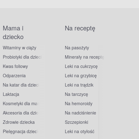
Mama i
Na receptę
dziecko
Witaminy w ciąży
Na pasożyty
Probiotyki dla dzieci
Minerały na receptę
Kwas foliowy
Leki na cukrzycę
Odparzenia
Leki na grzybicę
Na katar dla dzieci
Leki na trądzik
Laktacja
Na tarczycę
Kosmetyki dla mam
Na hemoroidy
Akcesoria dla dzieci
Na nadciśnienie
Zdrowie dziecka
Szczepionki
Pielęgnacja dziecka
Leki na otyłość