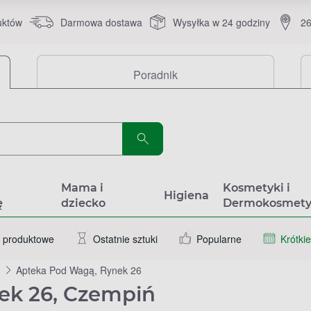
uktów
Darmowa dostawa
Wysyłka w 24 godziny
26
Poradnik
a
Mama i
Kosmetyki i
Higiena
ę
dziecko
Dermokosmety
 produktowe
Ostatnie sztuki
Popularne
Krótkie
Apteka Pod Wagą, Rynek 26
ek 26, Czempiń