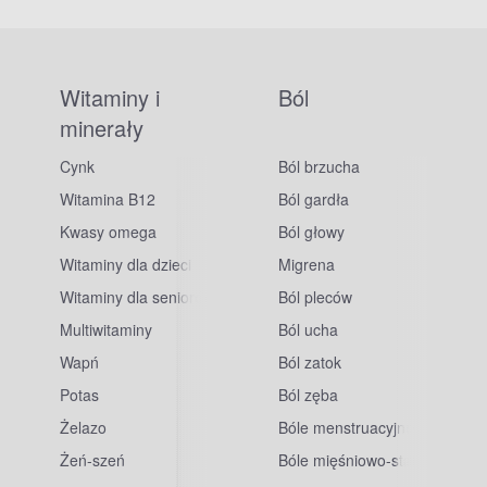
Witaminy i
Ból
minerały
Cynk
Ból brzucha
Witamina B12
Ból gardła
Kwasy omega
Ból głowy
Witaminy dla dzieci
Migrena
Witaminy dla seniorów
Ból pleców
Multiwitaminy
Ból ucha
Wapń
Ból zatok
Potas
Ból zęba
sowe
Żelazo
Bóle menstruacyjne
Żeń-szeń
Bóle mięśniowo-stawowe