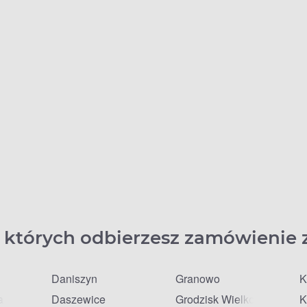
 których odbierzesz zamówienie 
Daniszyn
Granowo
K
a
Daszewice
Grodzisk Wielkopolski
K