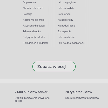
Odparzenia
Leki na grzybicę
Na katar dla dzieci
Leki na trądzik
Laktacja
Na tarczycę
Kosmetyki dla mam
Na hemoroidy
Akcesoria dla dzieci
Na nadciśnienie
Zdrowie dziecka
Szczepionki
Pielęgnacja dziecka
Leki na otyłość
Ból i gorączka u dzieci
Leki na dnę moczanową
Zobacz więcej
2 600 punktów odbioru
20 tys. produktów
Odbierz zamówienie w wybranej
Szeroki asortyment produktów
aptece