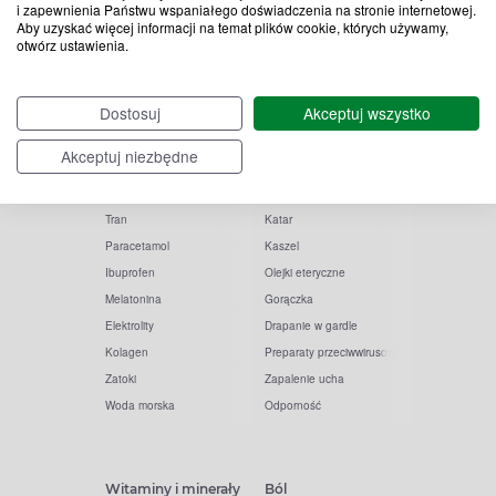
i zapewnienia Państwu wspaniałego doświadczenia na stronie internetowej.
Aby uzyskać więcej informacji na temat plików cookie, których używamy,
otwórz ustawienia.
Popularne zapytania
Przeziębienie i grypa
Dostosuj
Akceptuj wszystko
Witamina D
Termometry
Akceptuj niezbędne
Witamina C
Krople do nosa
Krople do oczu
Inhalacje
Tran
Katar
Paracetamol
Kaszel
Ibuprofen
Olejki eteryczne
Melatonina
Gorączka
Elektrolity
Drapanie w gardle
Kolagen
Preparaty przeciwwirusowe
Zatoki
Zapalenie ucha
Woda morska
Odporność
Witaminy i minerały
Ból