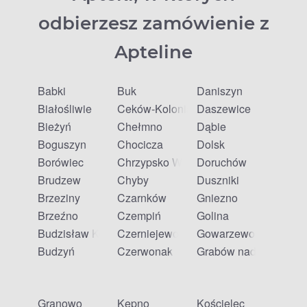
odbierzesz zamówienie z
Apteline
Babki
Buk
Daniszyn
Białośliwie
Ceków-Kolonia
Daszewice
Bieżyń
Chełmno
Dąbie
Boguszyn
Chocicza
Dolsk
Borówiec
Chrzypsko Wielkie
Doruchów
Brudzew
Chyby
Duszniki
Brzeziny
Czarnków
Gniezno
Brzeźno
Czempiń
Golina
Budzisław Kościelny
Czerniejewo
Gowarzewo
Budzyń
Czerwonak
Grabów nad Prosną
Granowo
Kępno
Kościelec