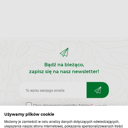
Bądź na bieżąco,
zapisz się na nasz newsletter!
Zapisz
do
Chcę otrzymywać newsletter Apteline
*
rozwiń>
newslettera
Używamy plików cookie
Możemy je zamieścić w celu analizy danych dotyczących odwiedzających,
ulepszenia naszej strony internetowej, pokazania spersonalizowanych treści