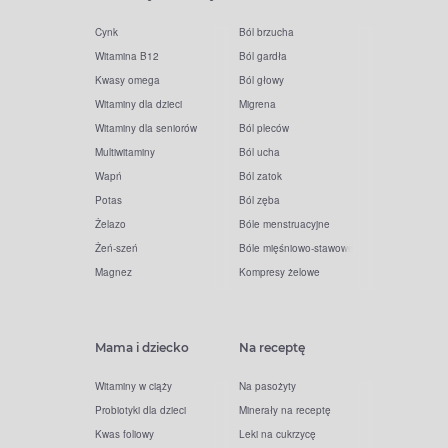
Cynk
Ból brzucha
Witamina B12
Ból gardła
Kwasy omega
Ból głowy
Witaminy dla dzieci
Migrena
Witaminy dla seniorów
Ból pleców
Multiwitaminy
Ból ucha
Wapń
Ból zatok
Potas
Ból zęba
Żelazo
Bóle menstruacyjne
Żeń-szeń
Bóle mięśniowo-stawowe
Magnez
Kompresy żelowe
Mama i dziecko
Na receptę
Witaminy w ciąży
Na pasożyty
Probiotyki dla dzieci
Minerały na receptę
Kwas foliowy
Leki na cukrzycę