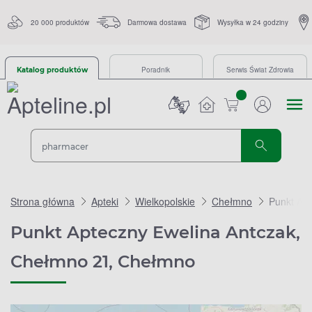
20 000 produktów
Darmowa dostawa
Wysyłka w 24 godziny
Poradnik
Serwis Świat Zdrowia
Katalog produktów
sztuk
Strona główna
Apteki
Wielkopolskie
Chełmno
Punkt Ap
Punkt Apteczny Ewelina Antczak,
Chełmno 21, Chełmno