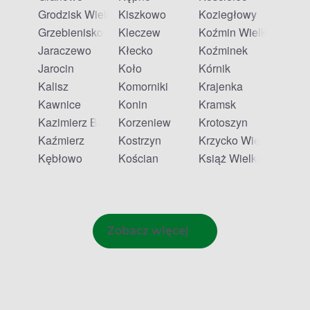
Grodzisk Wielkopolski
Kiszkowo
Koziegłowy
Grzebienisko
Kleczew
Koźmin Wielkopolski
Jaraczewo
Kłecko
Koźminek
Jarocin
Koło
Kórnik
Kalisz
Komorniki
Krajenka
Kawnice
Konin
Kramsk
Kazimierz Biskupi
Korzeniew
Krotoszyn
Kaźmierz
Kostrzyn
Krzycko Wielkie
Kębłowo
Kościan
Książ Wielkopolski
Zobacz więcej